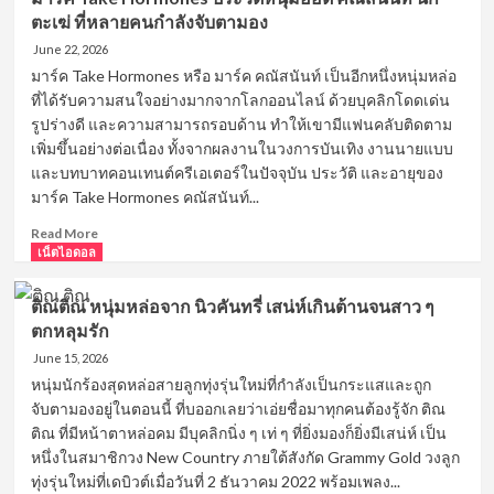
ตะเฆ่ ที่หลายคนกำลังจับตามอง
June 22, 2026
มาร์ค Take Hormones หรือ มาร์ค คณัสนันท์ เป็นอีกหนึ่งหนุ่มหล่อ
ที่ได้รับความสนใจอย่างมากจากโลกออนไลน์ ด้วยบุคลิกโดดเด่น
รูปร่างดี และความสามารถรอบด้าน ทำให้เขามีแฟนคลับติดตาม
เพิ่มขึ้นอย่างต่อเนื่อง ทั้งจากผลงานในวงการบันเทิง งานนายแบบ
และบทบาทคอนเทนต์ครีเอเตอร์ในปัจจุบัน ประวัติ และอายุของ
มาร์ค Take Hormones คณัสนันท์...
Read
Read More
more
เน็ตไอดอล
about
มาร์ค
ติณติณ หนุ่มหล่อจาก นิวคันทรี่ เสน่ห์เกินต้านจนสาว ๆ
Take
ตกหลุมรัก
Hormones
ประวัติ
June 15, 2026
หนุ่ม
หนุ่มนักร้องสุดหล่อสายลูกทุ่งรุ่นใหม่ที่กำลังเป็นกระแสและถูก
ฮอต
จับตามองอยู่ในตอนนี้ ที่บออกเลยว่าเอ่ยชื่อมาทุกคนต้องรู้จัก ติณ
คณัส
ติณ ที่มีหน้าตาหล่อคม มีบุคลิกนิ่ง ๆ เท่ ๆ ที่ยิ่งมองก็ยิ่งมีเสน่ห์ เป็น
นันท์
หนึ่งในสมาชิกวง New Country ภายใต้สังกัด Grammy Gold วงลูก
นัก
ทุ่งรุ่นใหม่ที่เดบิวต์เมื่อวันที่ 2 ธันวาคม 2022 พร้อมเพลง...
ตะเฆ่