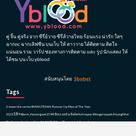
คู่ จิ้น คู่จริง จาก ซีรี่ย์วาย ซีรี่ส์วายไทย ร้อนแรง น่ารัก ใสๆ
ฉากnc ฉากเลิฟซีน บนเว็บ ให้ สาววาย ได้ติดตาม ติดใจ
แน่นอน รวม วาร์ป ช่องทางการติดตาม และ รูป นักแสดง ให้
ได้ชม บน เว็บ yblood
สนับสนุนโดย
Sbobet
Tags
2 moon the series
4MINUTES
4th Runner Up Man of The Year
18+
2023
@arm_thanongsak359
A Boss and a Babe
Achirapon Wongariyapak
AiLongNhai
TheSeries
alan.busofficial
ALAN BUS
Arm Thanongsak
Asgard
Bangkok
aston.lv
Aston_Official_
atiwat_tar
Aubrey Drake Graham
Bad Buddy Series
Bad