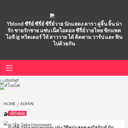
Skip
to
content
Yblood ซีรีย์ ซีรี่ย์ ซีรี่ย์วาย นักแสดง ดารา คู่จิ้น จิ้น น่า
รัก ชายรักชาย แซ่บ เน็ตไอดอล ซีรี่ย์วายไทย ซิกแพค
ไอจี ig ทวิตเตอร์ ให้ สาววาย ได้ ติดตาม วาร์ป และ ฟิน
ไปด้วยกัน
Primary
Menu
HOME
ADMIN
admin
เน็ตไอดอล
มาร์ค Take Hormones ประวัติหนุ่มฮอต คณัสนันท์ นัก