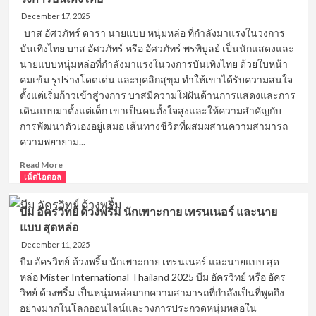
นักกีฬา
ฮอกกี้
December 17, 2025
น้ำ
บาส อัศวภัทร์ ดารา นายแบบ หนุ่มหล่อ ที่กำลังมาแรงในวงการ
แข็ง
บันเทิงไทย บาส อัศวภัทร์ หรือ อัศวภัทร์ พรพิบูลย์ เป็นนักแสดงและ
ทีม
นายแบบหนุ่มหล่อที่กำลังมาแรงในวงการบันเทิงไทย ด้วยใบหน้า
ชาติ
คมเข้ม รูปร่างโดดเด่น และบุคลิกสุขุม ทำให้เขาได้รับความสนใจ
ไทย
ตั้งแต่เริ่มก้าวเข้าสู่วงการ บาสมีความใฝ่ฝันด้านการแสดงและการ
ที่
เป็น
เดินแบบมาตั้งแต่เด็ก เขาเป็นคนตั้งใจสูงและให้ความสำคัญกับ
ที่
การพัฒนาตัวเองอยู่เสมอ เส้นทางชีวิตที่ผสมผสานความสามารถ
จับตา
ความพยายาม...
ของ
สาวๆ
Read
Read More
more
เน็ตไอดอล
about
บาส
บีม อัครวิทย์ ด้วงพริ้ม นักเพาะกาย เทรนเนอร์ และนาย
อัศว
แบบ สุดหล่อ
ภัทร์
ดารา
December 11, 2025
นาย
บีม อัครวิทย์ ด้วงพริ้ม นักเพาะกาย เทรนเนอร์ และนายแบบ สุด
แบบ
หล่อ Mister International Thailand 2025 บีม อัครวิทย์ หรือ อัคร
หนุ่ม
วิทย์ ด้วงพริ้ม เป็นหนุ่มหล่อมากความสามารถที่กำลังเป็นที่พูดถึง
หล่อ
อย่างมากในโลกออนไลน์และวงการประกวดหนุ่มหล่อใน
ที่