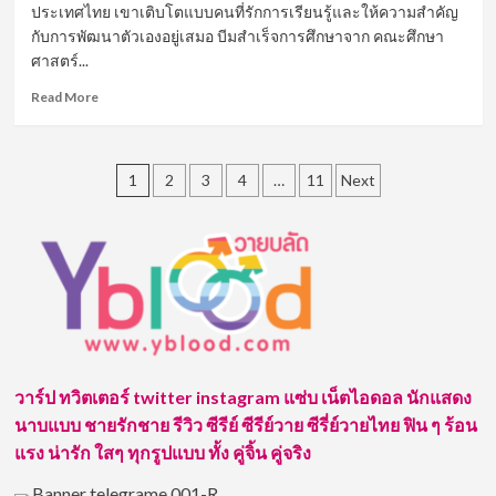
ประเทศไทย เขาเติบโตแบบคนที่รักการเรียนรู้และให้ความสำคัญ
กำลัง
มา
กับการพัฒนาตัวเองอยู่เสมอ บีมสำเร็จการศึกษาจาก คณะศึกษา
แรง
ศาสตร์...
ใน
Read
วงการ
Read More
more
บันเทิง
about
ไทย
บีม
Posts
อัคร
1
2
3
4
…
11
Next
วิทย์
pagination
ด้วง
พริ้ม
นัก
เพาะ
กาย
เทรนเนอร์
และ
นาย
แบบ
วาร์ป ทวิตเตอร์ twitter instagram แซ่บ เน็ตไอดอล นักแสดง
สุด
นาบแบบ ชายรักชาย รีวิว ซีรีย์ ซีรีย์วาย ซีรี่ย์วายไทย ฟิน ๆ ร้อน
หล่อ
แรง น่ารัก ใสๆ ทุกรูปแบบ ทั้ง คู่จิ้น คู่จริง