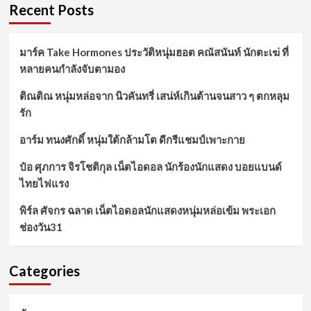
Recent Posts
มาร์ค Take Hormones ประวัติหนุ่มฮอต คณัสนันท์ นักตะเฆ่ ที่
หลายคนกำลังจับตามอง
ติณติณ หนุ่มหล่อจาก นิวคันทรี่ เสน่ห์เกินต้านจนสาว ๆ ตกหลุม
รัก
อาร์ม ทนงศักดิ์ หนุ่มใต้กล้ามโต ดีกรีแชมป์เพาะกาย
ป๋อ ศุภการ จิรโชติกุล เน็ตไอดอล นักร้องนักแสดง บอยแบนด์
ไทยไฟแรง
พิร์ล ศัจกร ฉลาด เน็ตไอดอลนักแสดงหนุ่มหล่อเข้ม พระเอก
ช่องวัน31
Categories