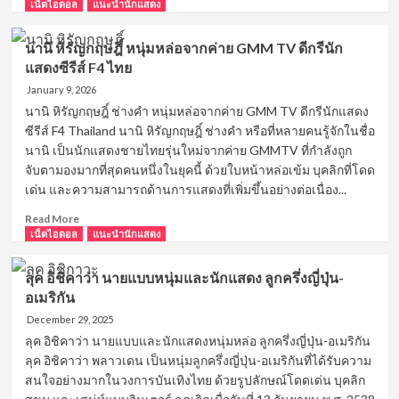
more
เน็ตไอดอล
แนะนำนักแสดง
about
สกาย
นานิ หิรัญกฤษฎิ์ หนุ่มหล่อจากค่าย GMM TV ดีกรีนัก
วงศ์
แสดงซีรีส์ F4 ไทย
รวี
นัก
January 9, 2026
แสดง
นานิ หิรัญกฤษฎิ์ ช่างคำ หนุ่มหล่อจากค่าย GMM TV ดีกรีนักแสดง
และ
ซีรีส์ F4 Thailand นานิ หิรัญกฤษฎิ์ ช่างคำ หรือที่หลายคนรู้จักในชื่อ
นาย
นานิ เป็นนักแสดงชายไทยรุ่นใหม่จากค่าย GMMTV ที่กำลังถูก
แบบ
จับตามองมากที่สุดคนหนึ่งในยุคนี้ ด้วยใบหน้าหล่อเข้ม บุคลิกที่โดด
ชาว
เด่น และความสามารถด้านการแสดงที่เพิ่มขึ้นอย่างต่อเนื่อง...
ไทย
หนุ่ม
Read
Read More
หล่อ
more
เน็ตไอดอล
แนะนำนักแสดง
หน้า
about
ใส
นานิ
รอย
ลุค อิชิคาว่า นายแบบหนุ่มและนักแสดง ลูกครึ่งญี่ปุ่น-
หิรัญ
ยิ้ม
อเมริกัน
กฤษฎิ์
ละมุน
หนุ่ม
December 29, 2025
หล่อ
ลุค อิชิคาว่า นายแบบและนักแสดงหนุ่มหล่อ ลูกครึ่งญี่ปุ่น-อเมริกัน
จาก
ลุค อิชิคาว่า พลาวเดน เป็นหนุ่มลูกครึ่งญี่ปุ่น-อเมริกันที่ได้รับความ
ค่าย
สนใจอย่างมากในวงการบันเทิงไทย ด้วยรูปลักษณ์โดดเด่น บุคลิก
GMM