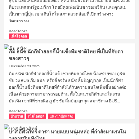
สุขุม และเสน่ห์แบบอินเตอร์ ลุคเกิดเมื่อวันที่ 13 กันยายน พ.ศ. 2538
TV
ที่ประเทศสหรัฐอเมริกา โดยมีคุณพ่อเป็นชาวอเมริกัน และคุณแม่
ดีกรี
นัก
เป็นชาวญี่ปุ่น เขาเติบโตในสภาพแวดล้อมที่เปิดกว้างทาง
แสดง
วัฒนธรรม...
ซี
Read
รีส์
Read More
more
เน็ตไอดอล
F4
about
ไทย
ลุค
ภีม ธนัช นักกีฬาฮอกกี้น้ำแข็งทีมชาติไทย ที่เป็นที่จับตา
อิ
ของสาวๆ
ชิ
คา
December 23, 2025
ว่า
ภีม ธนัช นักกีฬาฮอกกี้น้ำแข็งชายทีมชาติไทย น้องชายของภูธัช
นาย
ชัย วง BUS ภีม ธนัช หรือชื่อจริง ธนัช ลิ้มปัญญากุล เป็นนักกีฬา
แบบ
ฮอกกี้น้ำแข็งทีมชาติไทยที่กำลังได้รับความสนใจเพิ่มขึ้นอย่างต่อ
หนุ่ม
เนื่อง ด้วยความสามารถรอบด้าน ทั้งในสนามกีฬาและในงาน
และ
บันเทิง เขามีพี่ชายคือ ภู ธัชชัย ลิ้มปัญญากุล สมาชิกวง BUS...
นัก
แสดง
Read
Read More
ลูก
more
บ้านวาย
เน็ตไอดอล
แนะนำนักแสดง
ครึ่ง
about
ญี่ปุ่น-
ภีม
อเมริกัน
บาส อัศวภัทร์ ดารา นายแบบ หนุ่มหล่อ ที่กำลังมาแรงใน
ธนัช
วงการบันเทิงไทย