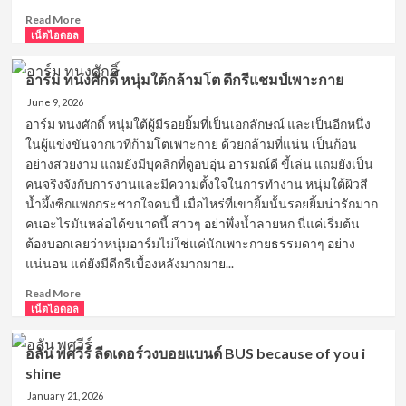
ที่
Read
Read More
หลาย
more
เน็ตไอดอล
คน
about
กำลัง
ติณ
จับตา
อาร์ม ทนงศักดิ์ หนุ่มใต้กล้ามโต ดีกรีแชมป์เพาะกาย
ติณ
มอง
June 9, 2026
หนุ่ม
หล่อ
อาร์ม ทนงศักดิ์ หนุ่มใต้ผู้มีรอยยิ้มที่เป็นเอกลักษณ์ และเป็นอีกหนึ่ง
จาก
ในผู้แข่งขันจากเวทีก้ามโตเพาะกาย ด้วยกล้ามที่แน่น เป็นก้อน
นิว
อย่างสวยงาม แถมยังมีบุคลิกที่ดูอบอุ่น อารมณ์ดี ขี้เล่น แถมยังเป็น
คัน
คนจริงจังกับการงานและมีความตั้งใจในการทำงาน หนุ่มใต้ผิวสี
ทรี่
น้ำผึ้งซิกแพกกระชากใจคนนี้ เมื่อไหร่ที่เขายิ้มนั้นรอยยิ้มน่ารักมาก
เสน่ห์
คนอะไรมันหล่อได้ขนาดนี้ สาวๆ อย่าพึ่งน้ำลายหก นี่แค่เริ่มต้น
เกิน
ต้าน
ต้องบอกเลยว่าหนุ่มอาร์มไม่ใช่แค่นักเพาะกายธรรมดาๆ อย่าง
จน
แน่นอน แต่ยังมีดีกรีเบื้องหลังมากมาย...
สาว
Read
ๆ
Read More
more
เน็ตไอดอล
ตกหลุม
about
รัก
อาร์ม
อลัน พศวีร์ ลีดเดอร์วงบอยแบนด์ BUS because of you i
ทนง
shine
ศักดิ์
หนุ่ม
January 21, 2026