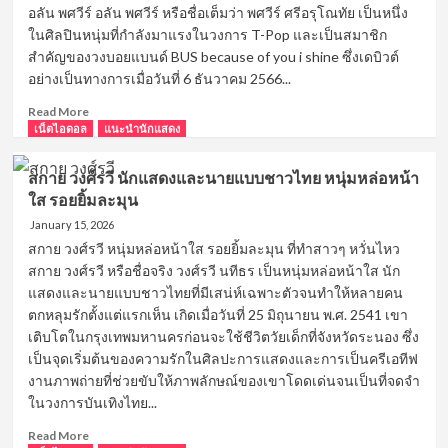
ใต้
อลัน พศวีร์ อลัน พศวีร์ หรือชื่อเต็มว่า พศวีร์ ศรีอรุโณทัย เป็นหนึ่ง
กล้าม
ในศิลปินหนุ่มที่กำลังมาแรงในวงการ T-Pop และเป็นสมาชิก
โต
สำคัญของวงบอยแบนด์ BUS because of you i shine ซึ่งเดบิวต์
ดีกรี
อย่างเป็นทางการเมื่อวันที่ 6 ธันวาคม 2566...
แชมป์
เพาะ
Read
Read More
กาย
more
เน็ตไอดอล
แนะนำนักแสดง
about
อลัน
สกาย วงศ์รวี นักแสดงและนายแบบชาวไทย หนุ่มหล่อหน้า
พ
ใส รอยยิ้มละมุน
ศวีร์
ลีดเดอร์
January 15, 2026
วง
สกาย วงศ์รวี หนุ่มหล่อหน้าใส รอยยิ้มละมุน ที่ทำสาวๆ หวั่นไหว
บอย
สกาย วงศ์รวี หรือชื่อจริง วงศ์รวี นทีธร เป็นหนุ่มหล่อหน้าใส นัก
แบน
แสดงและนายแบบชาวไทยที่มีเสน่ห์เฉพาะตัวจนทำให้หลายคน
ด์
ตกหลุมรักตั้งแต่แรกเห็น เกิดเมื่อวันที่ 25 มิถุนายน พ.ศ. 2541 เขา
BUS
เติบโตในกรุงเทพมหานครก่อนจะใช้ชีวิตวัยเด็กที่จังหวัดระนอง ซึ่ง
because
of
เป็นจุดเริ่มต้นของความรักในศิลปะการแสดงและการเป็นครีเอทีฟ
you
งานภาพถ่ายที่ช่วยขับให้ภาพลักษณ์ของเขาโดดเด่นจนเป็นที่จดจำ
i
ในวงการบันเทิงไทย...
shine
Read
Read More