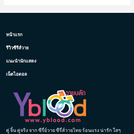
หน้าแรก
รีวิวซีรีส์วาย
แนะนำนักแสดง
เน็ตไอดอล
คู่ จิ้น คู่จริง จาก ซีรี่ย์วาย ซีรี่ส์วายไทย ร้อนแรง น่ารัก ใสๆ