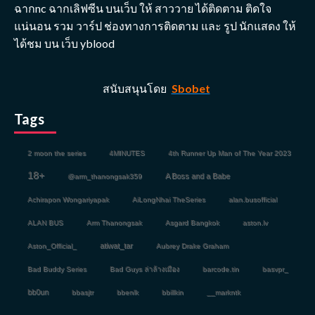
ฉากnc ฉากเลิฟซีน บนเว็บ ให้ สาววาย ได้ติดตาม ติดใจ
แน่นอน รวม วาร์ป ช่องทางการติดตาม และ รูป นักแสดง ให้
ได้ชม บน เว็บ yblood
สนับสนุนโดย
Sbobet
Tags
2 moon the series
4MINUTES
4th Runner Up Man of The Year 2023
18+
A Boss and a Babe
@arm_thanongsak359
Achirapon Wongariyapak
AiLongNhai TheSeries
alan.busofficial
ALAN BUS
Arm Thanongsak
Asgard Bangkok
aston.lv
atiwat_tar
Aston_Official_
Aubrey Drake Graham
Bad Buddy Series
Bad Guys ล่าล้างเมือง
barcode.tin
basvpr_
bb0un
bbasjtr
bbenlk
bbillkin
__markntk