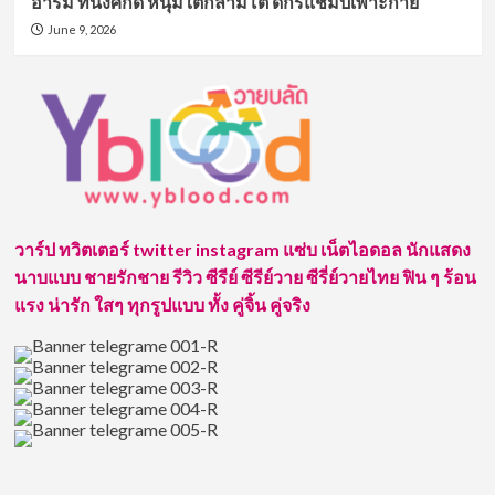
อาร์ม ทนงศักดิ์ หนุ่มใต้กล้ามโต ดีกรีแชมป์เพาะกาย
June 9, 2026
วาร์ป ทวิตเตอร์ twitter instagram แซ่บ เน็ตไอดอล นักแสดง
นาบแบบ ชายรักชาย รีวิว ซีรีย์ ซีรีย์วาย ซีรี่ย์วายไทย ฟิน ๆ ร้อน
แรง น่ารัก ใสๆ ทุกรูปแบบ ทั้ง คู่จิ้น คู่จริง