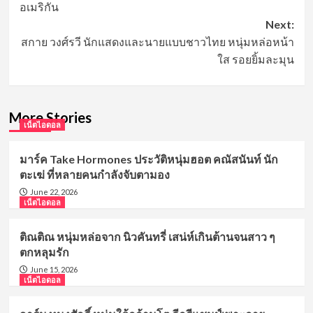
อเมริกัน
Next:
สกาย วงศ์รวี นักแสดงและนายแบบชาวไทย หนุ่มหล่อหน้า
ใส รอยยิ้มละมุน
More Stories
เน็ตไอดอล
มาร์ค Take Hormones ประวัติหนุ่มฮอต คณัสนันท์ นัก
ตะเฆ่ ที่หลายคนกำลังจับตามอง
June 22, 2026
เน็ตไอดอล
ติณติณ หนุ่มหล่อจาก นิวคันทรี่ เสน่ห์เกินต้านจนสาว ๆ
ตกหลุมรัก
June 15, 2026
เน็ตไอดอล