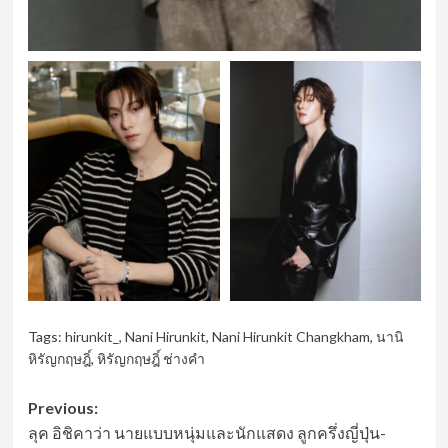
Tags:
hirunkit_
,
Nani Hirunkit
,
Nani Hirunkit Changkham
,
นานิ
หิรัญกฤษฎิ์
,
หิรัญกฤษฎิ์ ช่างคำ
Post
Previous:
ลุค อิชิคาว่า นายแบบหนุ่มและนักแสดง ลูกครึ่งญี่ปุ่น-
navigation