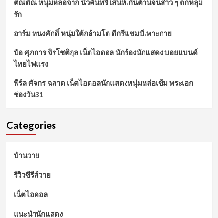
ติณติณ หนุ่มหล่อจาก นิวคันทรี่ เสน่ห์เกินต้านจนสาว ๆ ตกหลุม
รัก
อาร์ม ทนงศักดิ์ หนุ่มใต้กล้ามโต ดีกรีแชมป์เพาะกาย
ป๋อ ศุภการ จิรโชติกุล เน็ตไอดอล นักร้องนักแสดง บอยแบนด์
ไทยไฟแรง
พิร์ล ศัจกร ฉลาด เน็ตไอดอลนักแสดงหนุ่มหล่อเข้ม พระเอก
ช่องวัน31
Categories
บ้านวาย
รีวิวซีรีส์วาย
เน็ตไอดอล
แนะนำนักแสดง