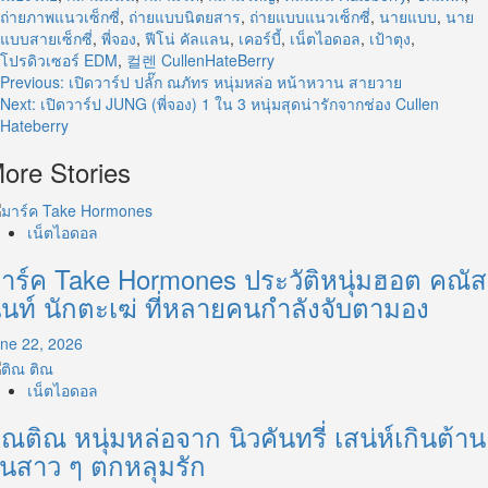
ถ่ายภาพแนวเซ็กซี่
,
ถ่ายแบบนิตยสาร
,
ถ่ายแบบแนวเซ็กซี่
,
นายแบบ
,
นาย
แบบสายเซ็กซี่
,
พี่จอง
,
ฟีโน่ คัลแลน
,
เคอร์บี้
,
เน็ตไอดอล
,
เป้าตุง
,
โปรดิวเซอร์ EDM
,
컬렌 CullenHateBerry
Post
Previous:
เปิดวาร์ป ปลั๊ก ณภัทร หนุ่มหล่อ หน้าหวาน สายวาย
Next:
เปิดวาร์ป JUNG (พี่จอง) 1 ใน 3 หนุ่มสุดน่ารักจากช่อง Cullen
navigation
Hateberry
ore Stories
เน็ตไอดอล
าร์ค Take Hormones ประวัติหนุ่มฮอต คณัส
ันท์ นักตะเฆ่ ที่หลายคนกำลังจับตามอง
ne 22, 2026
เน็ตไอดอล
ิณติณ หนุ่มหล่อจาก นิวคันทรี่ เสน่ห์เกินต้าน
นสาว ๆ ตกหลุมรัก