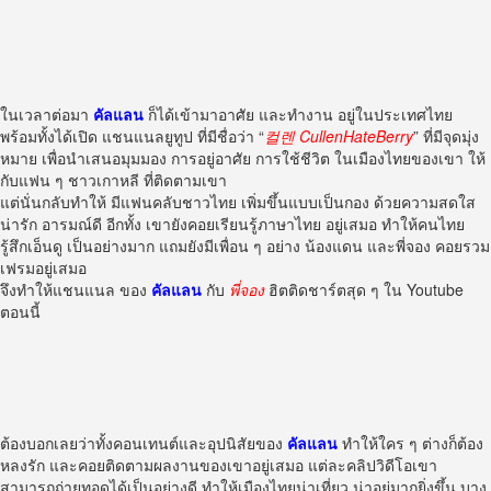
ในเวลาต่อมา
คัลแลน
ก็ได้เข้ามาอาศัย และทำงาน อยู่ในประเทศไทย
พร้อมทั้งได้เปิด แชนแนลยูทูป ที่มีชื่อว่า “
컬렌 CullenHateBerr
y
” ที่มีจุดมุ่ง
หมาย เพื่อนำเสนอมุมมอง การอยู่อาศัย การใช้ชีวิต ในเมืองไทยของเขา ให้
กับแฟน ๆ ชาวเกาหลี ที่ติดตามเขา
แต่นั่นกลับทำให้ มีแฟนคลับชาวไทย เพิ่มขึ้นแบบเป็นกอง ด้วยความสดใส
น่ารัก อารมณ์ดี อีกทั้ง เขายังคอยเรียนรู้ภาษาไทย อยู่เสมอ ทำให้คนไทย
รู้สึกเอ็นดู เป็นอย่างมาก แถมยังมีเพื่อน ๆ อย่าง น้องแดน และพี่จอง คอยรวม
เฟรมอยู่เสมอ
จึงทำให้แชนแนล ของ
คัลแลน
กับ
พี่จอง
ฮิตติดชาร์ตสุด ๆ ใน Youtube
ตอนนี้
ต้องบอกเลยว่าทั้งคอนเทนต์และอุปนิสัยของ
คัลแลน
ทำให้ใคร ๆ ต่างก็ต้อง
หลงรัก และคอยติดตามผลงานของเขาอยู่เสมอ แต่ละคลิปวิดีโอเขา
สามารถถ่ายทอดได้เป็นอย่างดี ทำให้เมืองไทยน่าเที่ยว น่าอยู่มากยิ่งขึ้น บาง