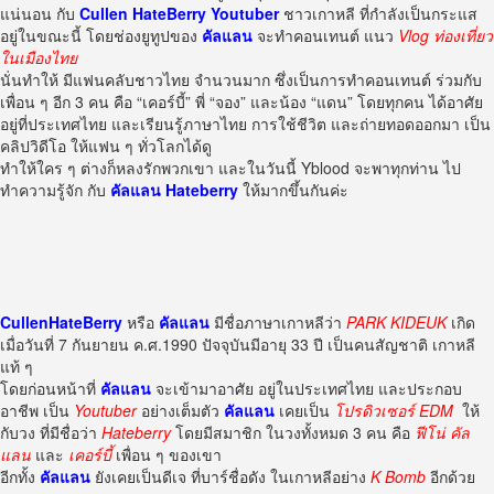
แน่นอน กับ
Cullen HateBerry Youtuber
ชาวเกาหลี ที่กำลังเป็นกระแส
อยู่ในขณะนี้ โดยช่องยูทูปของ
คัลแลน
จะทำคอนเทนต์ แนว
Vlog ท่องเที่ยว
ในเมืองไทย
นั่นทำให้ มีแฟนคลับชาวไทย จำนวนมาก ซึ่งเป็นการทำคอนเทนต์ ร่วมกับ
เพื่อน ๆ อีก 3 คน คือ “เคอร์บี้” พี่ “จอง” และน้อง “แดน” โดยทุกคน ได้อาศัย
อยู่ที่ประเทศไทย และเรียนรู้ภาษาไทย การใช้ชีวิต และถ่ายทอดออกมา เป็น
คลิปวิดีโอ ให้แฟน ๆ ทั่วโลกได้ดู
ทำให้ใคร ๆ ต่างก็หลงรักพวกเขา และในวันนี้ Yblood จะพาทุกท่าน ไป
ทำความรู้จัก กับ
คัลแลน
Hateberry
ให้มากขึ้นกันค่ะ
CullenHateBerry
หรือ
คัลแลน
มีชื่อภาษาเกาหลีว่า
PARK KIDEUK
เกิด
เมื่อวันที่ 7 กันยายน ค.ศ.1990 ปัจจุบันมีอายุ 33 ปี เป็นคนสัญชาติ เกาหลี
แท้ ๆ
โดยก่อนหน้าที่
คัลแลน
จะเข้ามาอาศัย อยู่ในประเทศไทย และประกอบ
อาชีพ เป็น
Youtuber
อย่างเต็มตัว
คัลแลน
เคยเป็น
โปรดิวเซอร์ EDM
ให้
กับวง ที่มีชื่อว่า
Hateberry
โดยมีสมาชิก ในวงทั้งหมด 3 คน คือ
ฟีโน่ คัล
แลน
และ
เคอร์บี้
เพื่อน ๆ ของเขา
อีกทั้ง
คัลแลน
ยังเคยเป็นดีเจ ที่บาร์ชื่อดัง ในเกาหลีอย่าง
K Bomb
อีกด้วย