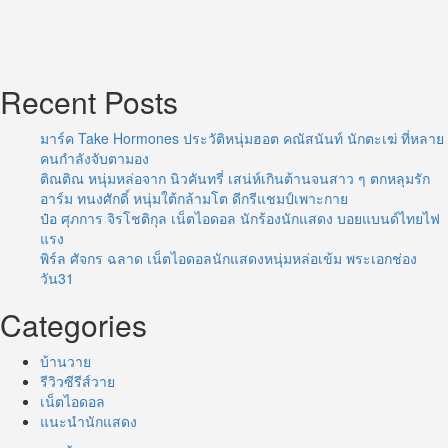
Recent Posts
มาร์ค Take Hormones ประวัติหนุ่มฮอต คณัสนันท์ นักตะเฆ่ ที่หลาย
คนกำลังจับตามอง
ติณติณ หนุ่มหล่อจาก นิวคันทรี่ เสน่ห์เกินต้านจนสาว ๆ ตกหลุมรัก
อาร์ม ทนงศักดิ์ หนุ่มใต้กล้ามโต ดีกรีแชมป์เพาะกาย
ป๋อ ศุภการ จิรโชติกุล เน็ตไอดอล นักร้องนักแสดง บอยแบนด์ไทยไฟ
แรง
พิร์ล ศัจกร ฉลาด เน็ตไอดอลนักแสดงหนุ่มหล่อเข้ม พระเอกช่อง
วัน31
Categories
บ้านวาย
รีวิวซีรีส์วาย
เน็ตไอดอล
แนะนำนักแสดง