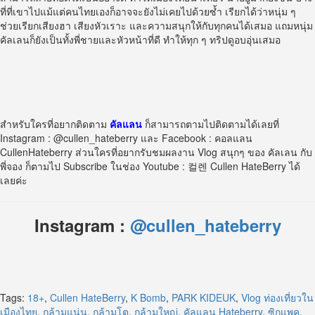
ที่ที่เขาไปแม้แต่คนไทยเองก็อาจจะยังไม่เคยไปด้วยซ้ำ เรียกได้ว่าหนุ่ม ๆ
ช่วยเรียกเสียงฮา เสียงหัวเราะ และความสนุกให้กับทุกคนได้เสมอ แถมหนุ่ม
คัลเลนก็ยังเป็นทั้งพี่ชายและหัวหน้าที่ดี ทำให้ทุก ๆ ทริปดูอบอุ่นเสมอ
สำหรับใครที่อยากติดตาม
คัลแลน
ก็สามารถตามไปติดตามได้เลยที่
Instagram : @cullen_hateberry และ Facebook : คอลแลน
CullenHateberry ส่วนใครที่อยากรับชมผลงาน Vlog สนุกๆ ของ คัลเลน กับ
พี่จอง ก็ตามไป Subscribe ในช่อง Youtube : 컬렌 Cullen HateBerry ได้
เลยค่ะ
Instagram :
@cullen_hateberry
Tags:
18+
,
Cullen HateBerry
,
K Bomb
,
PARK KIDEUK
,
Vlog ท่องเที่ยวใน
เมืองไทย
,
กล้ามแน่น
,
กล้ามโต
,
กล้ามใหญ่
,
คัลแลน Hateberry
,
ซิกแพค
,