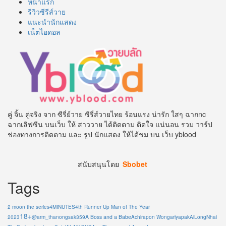
หน้าแรก
รีวิวซีรีส์วาย
แนะนำนักแสดง
เน็ตไอดอล
คู่ จิ้น คู่จริง จาก ซีรี่ย์วาย ซีรี่ส์วายไทย ร้อนแรง น่ารัก ใสๆ ฉากnc
ฉากเลิฟซีน บนเว็บ ให้ สาววาย ได้ติดตาม ติดใจ แน่นอน รวม วาร์ป
ช่องทางการติดตาม และ รูป นักแสดง ให้ได้ชม บน เว็บ yblood
สนับสนุนโดย
Sbobet
Tags
2 moon the series
4MINUTES
4th Runner Up Man of The Year
18+
A Boss and a Babe
2023
@arm_thanongsak359
Achirapon Wongariyapak
AiLongNhai