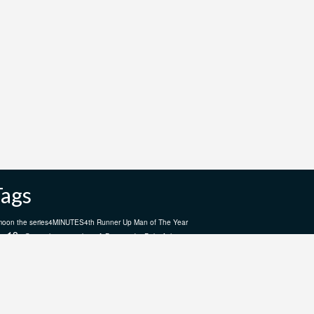
Tags
moon the series
4MINUTES
4th Runner Up Man of The Year
18+
A Boss and a Babe
23
@arm_thanongsak359
Achirapon
ngariyapak
AiLongNhai TheSeries
alan.busofficial
ALAN BUS
Arm
atiwat_tar
anongsak
Asgard Bangkok
aston.lv
Aston_Official_
Aubrey Drake
aham
Bad Buddy Series
Bad Guys ล่าล้าง
bb0un
อง
barcode.tin
basvpr_
bbasjtr
bbenlk
bbillkin
__markntk