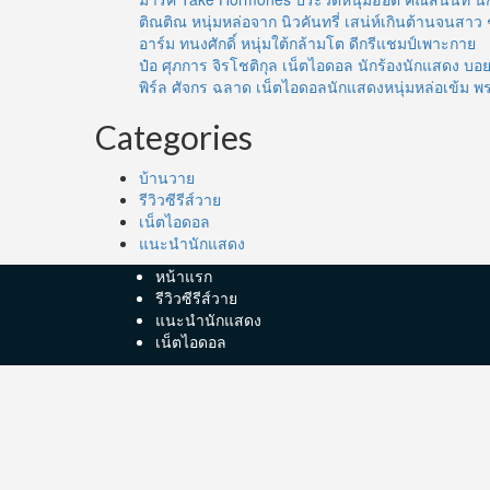
ติณติณ หนุ่มหล่อจาก นิวคันทรี่ เสน่ห์เกินต้านจนสาว 
อาร์ม ทนงศักดิ์ หนุ่มใต้กล้ามโต ดีกรีแชมป์เพาะกาย
ป๋อ ศุภการ จิรโชติกุล เน็ตไอดอล นักร้องนักแสดง 
พิร์ล ศัจกร ฉลาด เน็ตไอดอลนักแสดงหนุ่มหล่อเข้ม พ
Categories
บ้านวาย
รีวิวซีรีส์วาย
เน็ตไอดอล
แนะนำนักแสดง
หน้าแรก
รีวิวซีรีส์วาย
แนะนำนักแสดง
เน็ตไอดอล