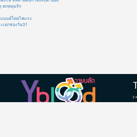
ๆ ตกหลุมรัก
บอยแบนด์ไทยไฟแรง
ระเอกช่องวัน31
2 
20
Wo
Th
คู่ จิ้น คู่จริง จาก ซีรี่ย์วาย ซีรี่ส์วายไทย ร้อนแรง น่ารัก ใสๆ
Gr
ฉากnc ฉากเลิฟซีน บนเว็บ ให้ สาววาย ได้ติดตาม ติดใจ
เมื
แน่นอน รวม วาร์ป ช่องทางการติดตาม และ รูป นักแสดง
ให้ได้ชม บน เว็บ yblood