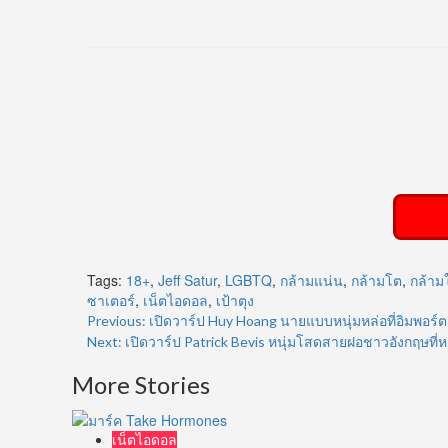
ร
Tags:
18+
,
Jeff Satur
,
LGBTQ
,
กล้ามแน่น
,
กล้ามโต
,
กล้าม
ซาเตอร์
,
เน็ตไอดอล
,
เป้าตุง
Post
Previous:
เปิดวาร์ป Huy Hoang นายแบบหนุ่มหล่อที่อิมพอร
Next:
เปิดวาร์ป Patrick Bevis หนุ่มโสดสายฝอชาวอังกฤษที
navigation
More Stories
เน็ตไอดอล