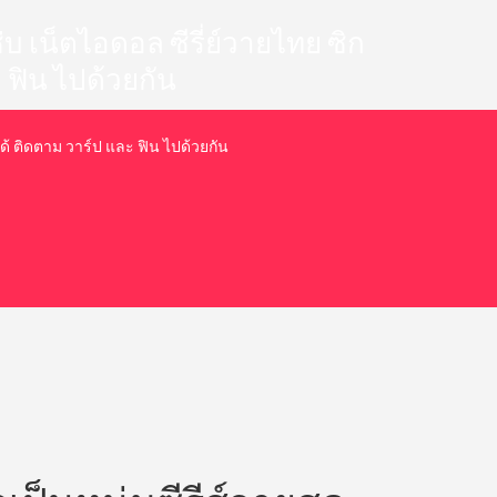
 แซ่บ เน็ตไอดอล ซีรี่ย์วายไทย ซิก
 ฟิน ไปด้วยกัน
ย ได้ ติดตาม วาร์ป และ ฟิน ไปด้วยกัน