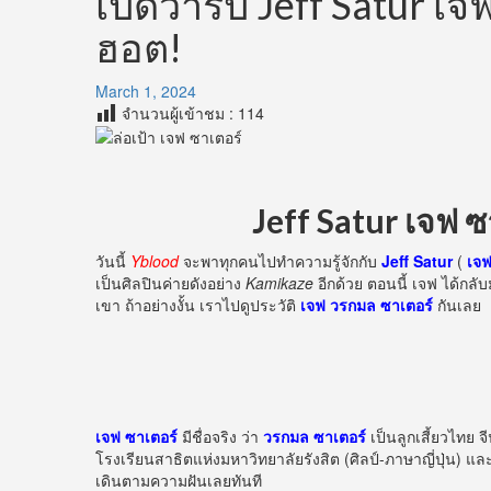
เปิดวาร์ป Jeff Satur เจฟ
ฮอต!
March 1, 2024
จำนวนผู้เข้าชม :
114
Jeff Satur เจฟ ซา
วันนี้
Yblood
จะพาทุกคนไปทำความรู้จักกับ
Jeff Satur
(
เจฟ
เป็นศิลปินค่ายดังอย่าง
Kamikaze
อีกด้วย ตอนนี้ เจฟ ได้กลั
เขา ถ้าอย่างงั้น เราไปดูประวัติ
เจฟ วรกมล ซาเตอร์
กันเลย
เจฟ ซาเตอร์
มีชื่อจริง ว่า
วรกมล ซาเตอร์
เป็นลูกเสี้ยวไทย จ
โรงเรียนสาธิตแห่งมหาวิทยาลัยรังสิต (ศิลป์-ภาษาญี่ปุ่น) แ
เดินตามความฝันเลยทันที