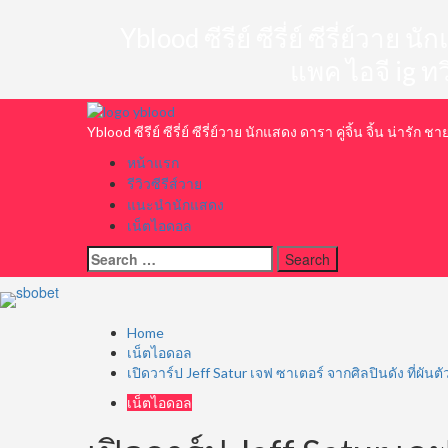
Skip
to
Yblood ซีรีย์ ซีรี่ย์ ซีรี่ย์วาย
content
แพค ไอจี ig ท
Primary
Menu
Yblood ซีรีย์ ซีรี่ย์ ซีรี่ย์วาย นักแสดง ดารา คู่จิ้น จิ้น น่า
หน้าแรก
รีวิวซีรีส์วาย
แนะนำนักแสดง
เน็ตไอดอล
Search
for:
Home
เน็ตไอดอล
เปิดวาร์ป Jeff Satur เจฟ ซาเตอร์ จากศิลปินดัง ที่ผันต
เน็ตไอดอล