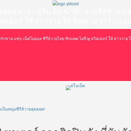
 นักแสดง ดารา คู่จิ้น จิ้น น่ารัก ชายรักชาย
วิตเตอร์ ให้ สาววาย ได้ ติดตาม วาร์ป และ
รัก ชายรักชาย แซ่บ เน็ตไอดอล ซีรี่ย์วายไทย ซิกแพค ไอจี ig ทวิตเตอร์ ให้ สาววา
ัวเป็นหนุ่มซีรีส์วายสุดฮอต!