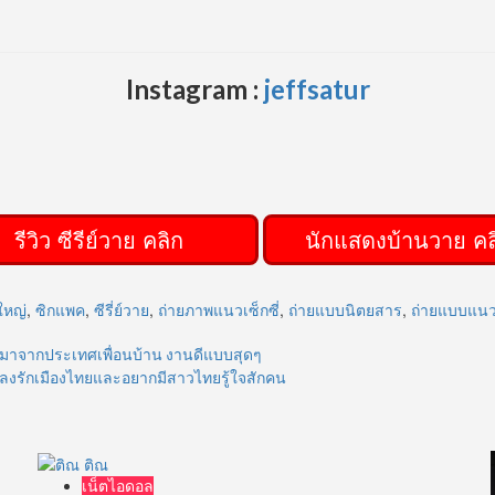
Instagram :
jeffsatur
ีวิว ซีรีย์วาย คลิก
นักแสดงบ้านวาย คล
ใหญ่
,
ซิกแพค
,
ซีรี่ย์วาย
,
ถ่ายภาพแนวเซ็กซี่
,
ถ่ายแบบนิตยสาร
,
ถ่ายแบบแนวเ
์ตมาจากประเทศเพื่อนบ้าน งานดีแบบสุดๆ
่หลงรักเมืองไทยและอยากมีสาวไทยรู้ใจสักคน
เน็ตไอดอล