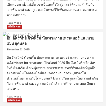
เดินแบบมาตั้งแต่เด็ก เขาเป็นคนตั้งใจสูงและให้ความสำคัญกับ
การพัฒนาตัวเองอยู่เสมอ เส้นทางชีวิตที่ผสมผสานความสามารถ
ความพยายาม...
Read
Read More
more
เน็ตไอดอล
about
บาส
บีม อัครวิทย์ ด้วงพริ้ม นักเพาะกาย เทรนเนอร์ และนาย
อัศว
แบบ สุดหล่อ
ภัทร์
ดารา
December 11, 2025
นาย
บีม อัครวิทย์ ด้วงพริ้ม นักเพาะกาย เทรนเนอร์ และนายแบบ สุด
แบบ
หล่อ Mister International Thailand 2025 บีม อัครวิทย์ หรือ อัคร
หนุ่ม
หล่อ
วิทย์ ด้วงพริ้ม เป็นหนุ่มหล่อมากความสามารถที่กำลังเป็นที่พูดถึง
ที่
อย่างมากในโลกออนไลน์และวงการประกวดหนุ่มหล่อใน
กำลัง
ประเทศไทย เขาเติบโตแบบคนที่รักการเรียนรู้และให้ความสำคัญ
มา
กับการพัฒนาตัวเองอยู่เสมอ บีมสำเร็จการศึกษาจาก คณะศึกษา
แรง
ศาสตร์...
ใน
วงการ
Read
Read More
บันเทิง
more
เน็ตไอดอล
ไทย
about