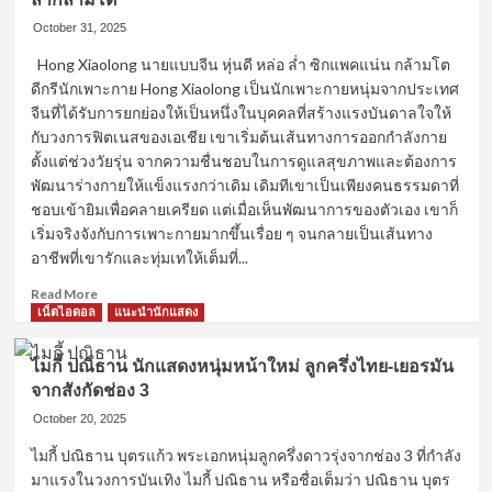
วร
รตน์
October 31, 2025
สุทธิ
Hong Xiaolong นายแบบจีน หุ่นดี หล่อ ล่ำ ซิกแพคแน่น กล้ามโต
วณิช
ดีกรีนักเพาะกาย Hong Xiaolong เป็นนักเพาะกายหนุ่มจากประเทศ
ศักดิ์
นัก
จีนที่ได้รับการยกย่องให้เป็นหนึ่งในบุคคลที่สร้างแรงบันดาลใจให้
แสดง
กับวงการฟิตเนสของเอเชีย เขาเริ่มต้นเส้นทางการออกกำลังกาย
นาย
ตั้งแต่ช่วงวัยรุ่น จากความชื่นชอบในการดูแลสุขภาพและต้องการ
แบบ
พัฒนาร่างกายให้แข็งแรงกว่าเดิม เดิมทีเขาเป็นเพียงคนธรรมดาที่
และ
ชอบเข้ายิมเพื่อคลายเครียด แต่เมื่อเห็นพัฒนาการของตัวเอง เขาก็
นัก
เริ่มจริงจังกับการเพาะกายมากขึ้นเรื่อย ๆ จนกลายเป็นเส้นทาง
ร้อง
หนุ่ม
อาชีพที่เขารักและทุ่มเทให้เต็มที่...
ดาว
Read
Read More
รุ่ง
more
เน็ตไอดอล
แนะนำนักแสดง
about
Hong
ไมกี้ ปณิธาน นักแสดงหนุ่มหน้าใหม่ ลูกครึ่งไทย-เยอรมัน
Xiaolong
จากสังกัดช่อง 3
แชมป์
เพาะ
October 20, 2025
กาย
ไมกี้ ปณิธาน บุตรแก้ว พระเอกหนุ่มลูกครึ่งดาวรุ่งจากช่อง 3 ที่กำลัง
แห่ง
มาแรงในวงการบันเทิง ไมกี้ ปณิธาน หรือชื่อเต็มว่า ปณิธาน บุตร
เอเชีย