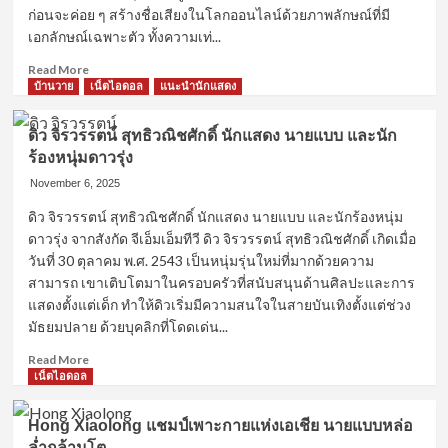
Asgard
ก่อนจะค่อย ๆ สร้างชื่อเสียงในโลกออนไลน์ด้วยภาพลักษณ์ที่มี
ยอด
เอกลักษณ์เฉพาะตัว ทั้งความเท่...
ฮิต
ติด
Read
Read More
อันดับ
more
บ้านวาย
เน็ตไอดอล
แนะนำนักแสดง
1
about
ตา
ดิว จิรวรรตน์ สุทธิวณิชศักดิ์ นักแสดง นายแบบ และนัก
ต้า
ร้องหนุ่มดาวรุ่ง
ภาณุ
เดช
November 6, 2025
นาย
ดิว จิรวรรตน์ สุทธิวณิชศักดิ์ นักแสดง นายแบบ และนักร้องหนุ่ม
แบบ
ดาวรุ่ง จากสังกัด จีเอ็มเอ็มทีวี ดิว จิรวรรตน์ สุทธิวณิชศักดิ์ เกิดเมื่อ
หนุ่ม
หล่อ
วันที่ 30 ตุลาคม พ.ศ. 2543 เป็นหนุ่มรุ่นใหม่ที่มากด้วยความ
หน้า
สามารถ เขาเติบโตมาในครอบครัวที่สนับสนุนด้านศิลปะและการ
ใส
แสดงตั้งแต่เด็ก ทำให้ดิวเริ่มมีความสนใจในสายบันเทิงตั้งแต่ช่วง
สุด
มัธยมปลาย ด้วยบุคลิกที่โดดเด่น...
เท่
ซิก
Read
Read More
แพค
more
เน็ตไอดอล
แน่น
about
ดิว
Hong Xiaolong แชมป์เพาะกายแห่งเอเชีย นายแบบหล่อ
จิร
ล่ำกล้ามโต