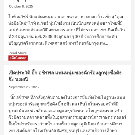
นัก
October 8, 2025
แสดง
ไวท์ ณวัชร์ นักแสดงหนุ่ม จากค่ายนาดาวบางกอก ก้าวเข้าสู่ "คุณ
หนุ่ม
พ่อมือใหม่" ไวท์ ณวัชร์ พุ่มโพธิงาม เป็นนักแสดงหนุ่มชาวไทยที่มี
ซี
รีส์
เสน่ห์เฉพาะตัวและฝีมือทางการแสดงที่ไม่ธรรมดา เขาเกิดเมื่อวัน
วาย
ที่ 23 มิถุนายน พ.ศ. 2538 ปัจจุบันอายุ 30 ปี จบการศึกษาระดับ
ที่
ปริญญาตรีจากคณะนิเทศศาสตร์ มหาวิทยาลัยกรุงเทพ...
ผัน
ตัว
Read
Read More
เอง
more
เน็ตไอดอล
มา
about
เป็น
ไวท์
เปิดประวัติ บิ๊ก อชิรพล แฟนหนุ่มของนักร้องลูกทุ่งชื่อดัง
CEO
ณ
จ๊ะ นงผณี
วัชร์
นัก
September 26, 2025
แสดง
บิ๊ก อชิรพล ที่กำลังถูกจับตามองในวงการบันเทิงไทยในฐานะแฟน
หนุ่ม
หนุ่มของนักร้องลูกทุ่งชื่อดัง บิ๊ก อชิรพล เติบโตในครอบครัวที่มี
จาก
ค่าย
ฐานะมั่นคง ช่วยสืบทอดและดูแลธุรกิจขนาดใหญ่ของครอบครัว
นา
ซึ่งมีความหลากหลายทั้งในอุตสาหกรรมอุปกรณ์การเกษตร ท่อแอร์
ดาว
ปั๊มน้ำสำหรับสระว่ายน้ำ รวมทั้งประตูอะลูมิเนียม ด้านการศึกษา
บางกอก
เขาเริ่มต้นจากโรงเรียนอัสสัมชัญธนบุรี และสำเร็จการศึกษา
ก้าว