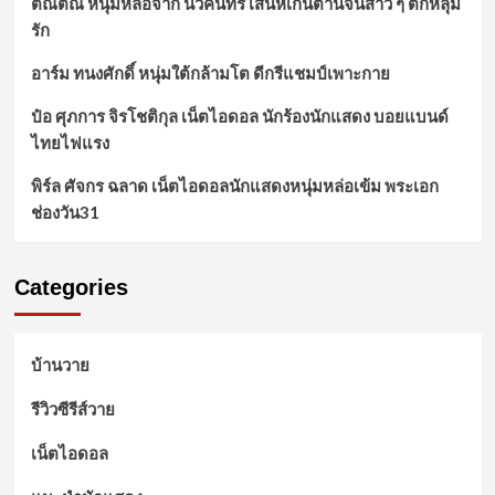
ติณติณ หนุ่มหล่อจาก นิวคันทรี่ เสน่ห์เกินต้านจนสาว ๆ ตกหลุม
รัก
อาร์ม ทนงศักดิ์ หนุ่มใต้กล้ามโต ดีกรีแชมป์เพาะกาย
ป๋อ ศุภการ จิรโชติกุล เน็ตไอดอล นักร้องนักแสดง บอยแบนด์
ไทยไฟแรง
พิร์ล ศัจกร ฉลาด เน็ตไอดอลนักแสดงหนุ่มหล่อเข้ม พระเอก
ช่องวัน31
Categories
บ้านวาย
รีวิวซีรีส์วาย
เน็ตไอดอล