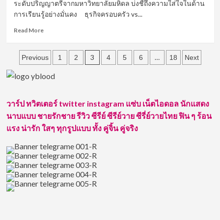
ระดับปริญญาตรีจากมหาวิทยาลัยมหิดล บ่งชี้ถึงความใส่ใจในด้าน
เข้า
การเรียนรู้อย่างมั่นคง ธุรกิจครอบครัว vs...
สู่
“คุณ
Read
Read More
พ่อ
more
มือ
about
ใหม่”
Posts
เปิด
3
…
Previous
1
2
4
5
6
18
Next
ประวัติ
pagination
บิ๊ก
อชิร
พล
วาร์ป ทวิตเตอร์ twitter instagram แซ่บ เน็ตไอดอล นักแสดง
แฟน
หนุ่ม
นาบแบบ ชายรักชาย รีวิว ซีรีย์ ซีรีย์วาย ซีรี่ย์วายไทย ฟิน ๆ ร้อน
ของ
แรง น่ารัก ใสๆ ทุกรูปแบบ ทั้ง คู่จิ้น คู่จริง
นัก
ร้อง
ลูก
ทุ่ง
ชื่อ
ดัง
จ๊ะ
นง
ผณี