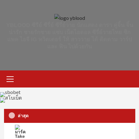
Skip
to
content
YBLOOD ซีรีย์ ซีรี่ย์ ซีรี่ย์วาย นักแสดง ดารา คู่จิ้น จิ้น
น่ารัก ชายรักชาย แซ่บ เน็ตไอดอล ซีรี่ย์วายไทย ซิก
แพค ไอจี IG ทวิตเตอร์ ให้ สาววาย ได้ ติดตาม วาร์ป
และ ฟิน ไปด้วยกัน
Primary
Menu
ล่าสุด