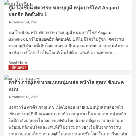
บีม
บูม โอเชี่ยน ศตวรรษ ทองบุญมี หนุ่มบาร์โฮส Asgard
อัคร
ยอดฮิต ติดอันดับ 1
วิทย์
ด้วง
November 24, 2025
พริ้ม
บูม โอเชี่ยน หรือ ศตวรรษ ทองบุญมี หนุ่มบาร์โฮส Asgard
นัก
Bangkok บาร์โฮสยอดฮิต ติดอันดับ 1 ที่ไม่มีใครไม่รู้จัก ศตวรรษ
เพาะ
กาย
ทองบุญมี ผู้ชายที่เติบโตจากความฝันและความพยายามบนเส้นทาง
เทรนเนอร์
อาชีพ บาร์โฮส ซึ่งเป็นโลกที่เต็มไปด้วย เสน่ห์ ความท้าทาย...
และ
Read
นาย
Read More
more
แบบ
เน็ตไอดอล
about
สุด
บูม
หล่อ
ตาต้า ภาณุเดช นายแบบหนุ่มหล่อ หน้าใส สุดเท่ ซิกแพค
โอ
แน่น
เชี่ยน
ศตวรรษ
November 12, 2025
ทอง
แจกวาร์ป ตาต้า ภาณุเดช เน็ตไอดอล นายแบบหนุ่มสุดหล่อ หน้า
บุญ
เข้ม อารมณ์ดี ซิกแพคแน่น ตาต้า ภาณุเดช เป็นนายแบบหนุ่มหน้า
มี
หนุ่ม
ใสที่กำลังมาแรงในวงการแฟชั่นไทย ด้วยลุคที่ดูสะอาดสะอ้าน มา
บาร์
พร้อมบุคลิกมั่นใจและเสน่ห์ที่ไม่ธรรมดา เขาเริ่มต้นจากการรับ
โฮส
งานถ่ายแบบเล็ก ๆ ตามสตูดิโอและงานแฟชั่นโชว์ในมหาวิทยาลัย