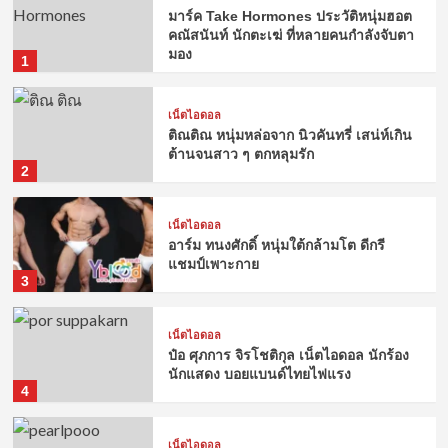
มาร์ค Take Hormones ประวัติหนุ่มฮอต
คณัสนันท์ นักตะเฆ่ ที่หลายคนกำลังจับตา
มอง
1
เน็ตไอดอล
ติณติณ หนุ่มหล่อจาก นิวคันทรี่ เสน่ห์เกิน
ต้านจนสาว ๆ ตกหลุมรัก
2
เน็ตไอดอล
อาร์ม ทนงศักดิ์ หนุ่มใต้กล้ามโต ดีกรี
แชมป์เพาะกาย
3
เน็ตไอดอล
ป๋อ ศุภการ จิรโชติกุล เน็ตไอดอล นักร้อง
นักแสดง บอยแบนด์ไทยไฟแรง
4
เน็ตไอดอล