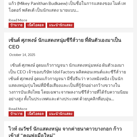
นาย
แก้ว (Mikey Panithan Budkaew) เป็นชื่อในการแสดงของ ไมค์ เท
แบบ
โอดอร์ พลัตเต้ เป็นนักแสดง นายแบบ...
หล่อ
Read
ล่ำ
Read More
more
กล้าม
บ้านวาย
เน็ตไอดอล
แนะนำนักแสดง
about
โต
ไม
เซ้นต์ ศุภพงษ์ นักแสดงหนุ่มซีรีส์วาย ที่ผันตัวเองมาเป็น
กี้
CEO
ปณิธาน
นัก
October 14, 2025
แสดง
เซ้นต์ ศุภพงษ์ อุดมแก้วกาญจนา นักแสดงหนุ่มหล่อ ผันตัวเองมา
หนุ่ม
เป็น CEO เจ้าของบริษัท Idol Factory ผลิตคอนเทนต์และซีรีส์วาย
หน้า
ใหม่
เซ้นต์ ศุภพงษ์ อุดมแก้วกาญจนา มีชื่อจีนว่า หวงหมิงหมิง เป็นนัก
ลูก
แสดงหนุ่มรุ่นใหม่ที่มีชื่อเสียงและเป็นที่รู้จักอย่างกว้างขวางใน
ครึ่ง
วงการบันเทิงไทย โดยเฉพาะจากผลงานซีรีส์วายที่ได้รับความนิยม
ไทย-
อย่างสูง ทั้งในประเทศและต่างประเทศ ด้วยบุคลิกที่อบอุ่น...
เยอรมัน
จาก
Read
Read More
สังกัด
more
บ้านวาย
เน็ตไอดอล
แนะนำนักแสดง
ช่อง
about
3
เซ้นต์
ไวท์ ณวัชร์ นักแสดงหนุ่ม จากค่ายนาดาวบางกอก ก้าว
ศุภ
เข้าสู่ “คุณพ่อมือใหม่”
พงษ์