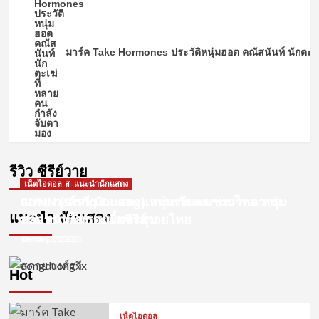
มาร์ค Take Hormones ประวัติหนุ่มฮอต คณัสนันท์ นักตะเฆ
บ้านวาย
บ้านวาย
รีวิวซีรีส์วาย
รีวิวซีรีส์วาย
รีวิว พี่นักเลงที่รัก ซีรีส์วายสุดหวาน แนวโร
รีวิวซีรีส์ หอมกลิ่นความรัก ซีรีส์แนวพีเรียด
บ้านวาย
บ้านวาย
บ้านวาย
รีวิวซีรีส์วาย
รีวิวซีรีส์วาย
รีวิวซีรีส์วาย
แมนติก
สไตล์เมืองเหนือสุดอบอุ่น
รีวิวซีรีส์ 2gether The Series เพราะเราคู่กัน
รีวิวซีรีส์วาย วาระซ่อนเร้น Hidden Agenda
รีวิว ซีรีส์ Cutie Pie Series นิ่งเฮียก็หาว่าซื่อ
รีวิว ซีรีย์วาย
November 16, 2023
November 9, 2023
July 26, 2023
July 24, 2023
July 17, 2023
แนะนำนักแสดง
เน็ตไอดอล
แนะนำนักแสดง
SUNN (Cong Duong) หนุ่มเวียดนามมากความ
สกาย วงศ์รวี นักแสดงและนายแบบชาวไทย หนุ่ม
แนะนำ นักแสดง
สามารถ กับกระแสซีรีส์วายไทย
หล่อหน้าใส รอยยิ้มละมุน
March 27, 2026
January 15, 2026
Hot
เน็ตไอดอล