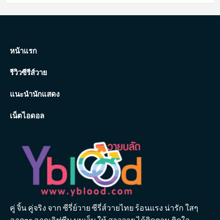
หน้าแรก
รีวิวซีรีส์วาย
แนะนำนักแสดง
เน็ตไอดอล
คู่ จิ้น คู่จริง จาก ซีรี่ย์วาย ซีรี่ส์วายไทย ร้อนแรง น่ารัก ใสๆ
ฉากnc ฉากเลิฟซีน บนเว็บ ให้ สาววาย ได้ติดตาม ติดใจ