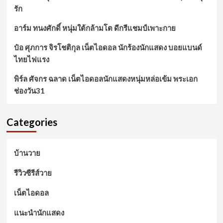
รัก
อาร์ม ทนงศักดิ์ หนุ่มใต้กล้ามโต ดีกรีแชมป์เพาะกาย
ป๋อ ศุภการ จิรโชติกุล เน็ตไอดอล นักร้องนักแสดง บอยแบนด์
ไทยไฟแรง
พิร์ล ศัจกร ฉลาด เน็ตไอดอลนักแสดงหนุ่มหล่อเข้ม พระเอก
ช่องวัน31
Categories
บ้านวาย
รีวิวซีรีส์วาย
เน็ตไอดอล
แนะนำนักแสดง