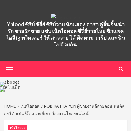
Skip
to
content
Yblood ซีรีย์ ซีรี่ย์ ซีรี่ย์วาย นักแสดง ดารา คู่จิ้น จิ้น น่า
รัก ชายรักชาย แซ่บ เน็ตไอดอล ซีรี่ย์วายไทย ซิกแพค
ไอจี ig ทวิตเตอร์ ให้ สาววาย ได้ ติดตาม วาร์ป และ ฟิน
ไปด้วยกัน
Primary
Menu
HOME
เน็ตไอดอล
ROB RATTAPON ผู้ชายงานดีสายคอนเทนต์ส
ตอรี่ กับเสน่ห์ร้อนแรงที่เล่าเรื่องผ่านโลกออนไลน์
เน็ตไอดอล