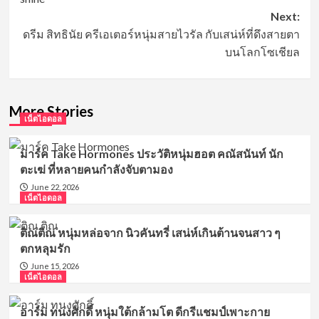
Next:
ดรีม สิทธินัย ครีเอเตอร์หนุ่มสายไวรัล กับเสน่ห์ที่ดึงสายตา
บนโลกโซเชียล
More Stories
เน็ตไอดอล
มาร์ค Take Hormones ประวัติหนุ่มฮอต คณัสนันท์ นัก
ตะเฆ่ ที่หลายคนกำลังจับตามอง
June 22, 2026
เน็ตไอดอล
ติณติณ หนุ่มหล่อจาก นิวคันทรี่ เสน่ห์เกินต้านจนสาว ๆ
ตกหลุมรัก
June 15, 2026
เน็ตไอดอล
อาร์ม ทนงศักดิ์ หนุ่มใต้กล้ามโต ดีกรีแชมป์เพาะกาย