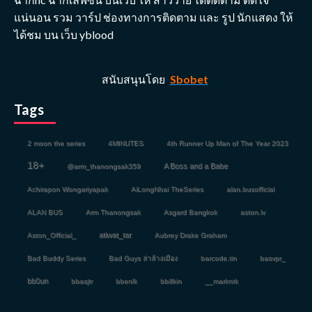
แน่นอน รวม วาร์ป ช่องทางการติดตาม และ รูป นักแสดง ให้
ได้ชม บน เว็บ yblood
สนับสนุนโดย
Sbobet
Tags
2 moon the series
4MINUTES
4th Runner Up Man of The Year 2023
18+
A Boss and a Babe
@arm_thanongsak359
Achirapon Wongariyapak
AiLongNhai TheSeries
alan.busofficial
ALAN BUS
Arm Thanongsak
Asgard Bangkok
aston.lv
atiwat_tar
Aston_Official_
Aubrey Drake Graham
Bad Buddy Series
Bad Guys ล่าล้างเมือง
barcode.tin
basvpr_
bb0un
bbasjtr
bbenlk
bbillkin
__markntk