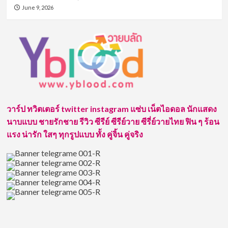
June 9, 2026
วาร์ป ทวิตเตอร์ twitter instagram แซ่บ เน็ตไอดอล นักแสดง
นาบแบบ ชายรักชาย รีวิว ซีรีย์ ซีรีย์วาย ซีรี่ย์วายไทย ฟิน ๆ ร้อน
แรง น่ารัก ใสๆ ทุกรูปแบบ ทั้ง คู่จิ้น คู่จริง