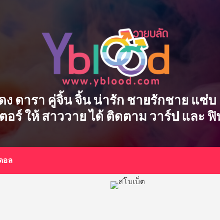
ักแสดง ดารา คู่จิ้น จิ้น น่ารัก ชายรักชาย แ
เตอร์ ให้ สาววาย ได้ ติดตาม วาร์ป และ ฟ
อดอล