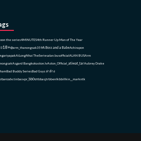
ags
oon the series
4MINUTES
4th Runner Up Man of The Year
18+
23
@arm_thanongsak359
A Boss and a Babe
Achirapon
gariyapak
AiLongNhai TheSeries
alan.busofficial
ALAN BUS
Arm
nongsak
Asgard Bangkok
aston.lv
Aston_Official_
atiwat_tar
Aubrey Drake
aham
Bad Buddy Series
Bad Guys ล่าล้าง
อง
barcode.tin
basvpr_
bb0un
bbasjtr
bbenlk
bbillkin
__markntk