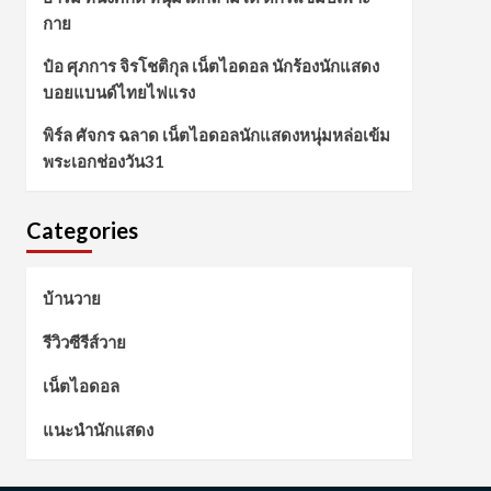
กาย
ป๋อ ศุภการ จิรโชติกุล เน็ตไอดอล นักร้องนักแสดง
บอยแบนด์ไทยไฟแรง
พิร์ล ศัจกร ฉลาด เน็ตไอดอลนักแสดงหนุ่มหล่อเข้ม
พระเอกช่องวัน31
Categories
บ้านวาย
รีวิวซีรีส์วาย
เน็ตไอดอล
แนะนำนักแสดง