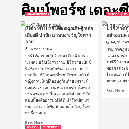
คินน์พอร์ช เดอะซีร
แนะนำนักแสดง
บ้านวาย
แน
เปิดวาร์ป บาร์โค้ด ตฤณสิษฐ์ หล่อ
มาย ภาคภู
เสียงดี น่ารัก น่าหลง ขวัญใจสาว
อย่างแบด แ
วาย
July 21, 2023
มาย ภาคภูมิ เ
October 7, 2024
แสดง นำชายจา
บาร์โค้ด ตฤณสิษฐ์ หล่อ เสียงดี น่ารัก
ในซีรีส์วาย ส
น่าหลง ขวัญใจสาววาย ซีรีส์วาย เป็นซี
พอร์ช เดอะซีร
รีส์ที่ทรงอิทธิพลกับทีมสาวกวายอย่าง
โรแมนติก ที
มาก ไม่ได้จำกัดอยู่ที่ชายรักชายแล้ว ผู้
ขอบอกเลยว่า.
หญิงส่วนใหญ่ก็ชอบดูกันด้วย เพราะนี่
คือแหล่งรวมความหล่อกระชากใจของ
Re
Read More
บรรดาหนุ่ม ๆ นั่นเอง และที่สำคัญซีรีส์
mo
แบบนี้ยังสื่ออารมณ์ได้ดี น่ารักหยิกแกม
ab
มา
หยอก สาว ๆ ก็ฟินจิกหมอนไปกับคู่จิ้นข
ภา
องเรื่อง หนุ่ม...
ภูมิ
Read
Read More
ถึง
more
บ้านวาย
รีวิวซีรีส์วาย
หน