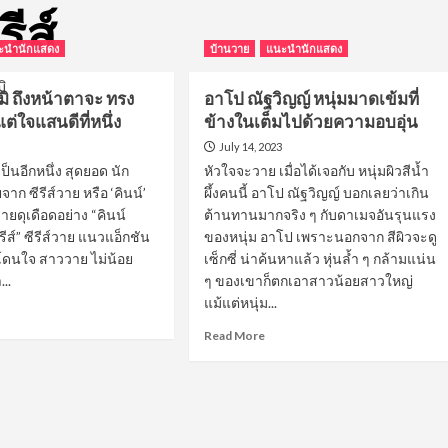
ีส์
ะนำนักแสดง
บ้านวาย
แนะนำนักแสดง
มิ ถึงหน้าตาจะ ทรง
อาโป ณัฐวิญญ์ หนุ่มมาดเข้มที่
ต่ใจแสนดีที่หนึ่ง
ข้างในเต็มไปด้วยความอบอุ่น
July 14, 2023
ป็นอีกหนึ่ง สุดยอด นัก
หัวใจจะวาย เมื่อได้เจอกับ หนุ่มผิวสีน้ำ
ก ซีรีส์วาย หรือ ‘คินน์’
ผึ้งคนนี้ อาโป ณัฐวิญญ์ บอกเลยว่าเกิน
ายดุเดือดอย่าง “คินน์
ต้านทานมากจริง ๆ กับดาเมจอันรุนแรง
ีส์” ซีรีส์วาย แนวแอ็กชัน
ของหนุ่ม อาโป เพราะนอกจาก สีผิวจะดู
่โดนใจ สาววาย ไม่น้อย
เซ็กซี่ น่าค้นหาแล้ว หุ่นล้ำ ๆ กล้ามแน่น
..
ๆ ของเขาก็ตกเอาสาวน้อยสาวใหญ่
แม้แต่หนุ่ม...
ad
re
Read
Read More
out
more
ย
about
ค
อาโป
ณัฐ
วิ
้าตา
ญญ์