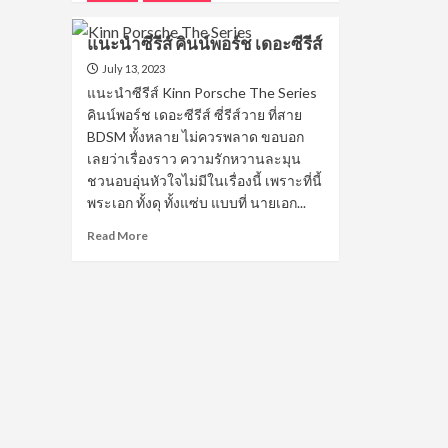
about
จะ
เปิด
ทร
แนะนำซีรีส์ คินน์พอร์ช เดอะซีรีส์
วาร์
อย่
ป
July 13, 2023
แบ
บาร์
แต่
แนะนำซีรีส์ Kinn Porsche The Series
โค้ด
ใจ
คินน์พอร์ช เดอะซีรีส์ ซี่รีส์วาย ที่สาย
ตฤณ
แส
BDSM ทั้งหลาย ไม่ควรพลาด ขอบอก
สิษฐ์
ดี
เลยว่าเรื่องราว ความรักหวานละมุน
หล่อ
ที่
ชวนอบอุ่นหัวใจไม่มีในเรื่องนี้ เพราะที่นี้
เสียง
หนึ่
พระเอก ทั้งดุ ทั้งแซ่บ แบบที่ นายเอก...
ดี
น่า
Read
Read More
รัก
more
น่า
about
หลง
แนะนำ
ขวัญใจ
ซี
สาว
รีส์
วาย
คินน์
พอร์ช
เดอะ
ซี
รีส์