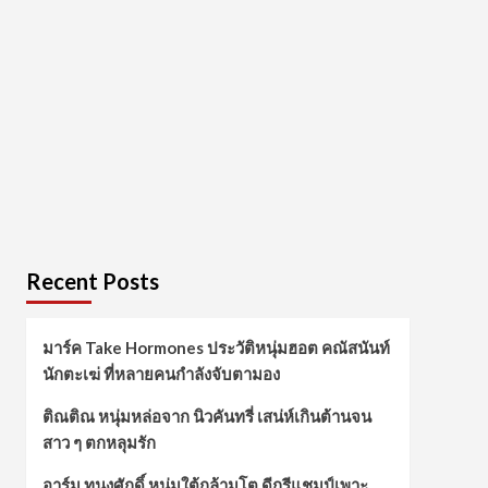
Recent Posts
มาร์ค Take Hormones ประวัติหนุ่มฮอต คณัสนันท์
นักตะเฆ่ ที่หลายคนกำลังจับตามอง
ติณติณ หนุ่มหล่อจาก นิวคันทรี่ เสน่ห์เกินต้านจน
สาว ๆ ตกหลุมรัก
อาร์ม ทนงศักดิ์ หนุ่มใต้กล้ามโต ดีกรีแชมป์เพาะ