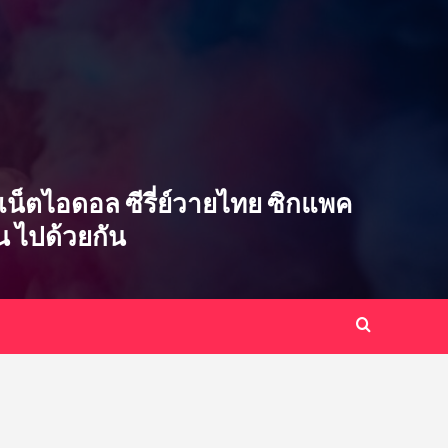
ซ่บ เน็ตไอดอล ซีรี่ย์วายไทย ซิกแพค
ิน ไปด้วยกัน