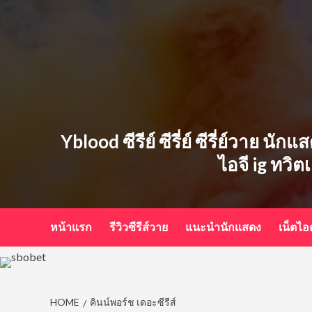
Skip
to
content
Yblood ซีรีย์ ซีรี่ย์ ซีรี่ย์วาย น
ไอจี ig ทวิต
หน้าแรก
รีวิวซีรีส์วาย
แนะนำนักแสดง
เน็ตไ
HOME
คินน์พอร์ช เดอะซีรีส์