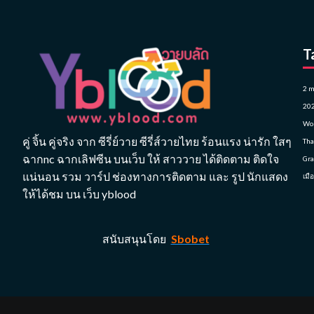
T
2 m
20
Won
คู่ จิ้น คู่จริง จาก ซีรี่ย์วาย ซีรี่ส์วายไทย ร้อนแรง น่ารัก ใสๆ
Tha
ฉากnc ฉากเลิฟซีน บนเว็บ ให้ สาววาย ได้ติดตาม ติดใจ
Gr
แน่นอน รวม วาร์ป ช่องทางการติดตาม และ รูป นักแสดง
เมื
ให้ได้ชม บน เว็บ yblood
สนับสนุนโดย
Sbobet