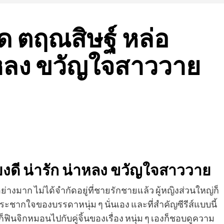
้ด ตฤณสิษฐ์ หล่อ
่าหลง ขวัญใจสาววาย
ียงดี น่ารัก น่าหลง ขวัญใจสาววาย
ย่างมาก ไม่ได้จำกัดอยู่ที่ชายรักชายแล้ว ผู้หญิงส่วนใหญ่ก็
ะชากใจของบรรดาหนุ่ม ๆ นั่นเอง และที่สำคัญซีรีส์แบบนี้
็ฟินจิกหมอนไปกับคู่จิ้นของเรื่อง หนุ่ม ๆ เองก็ชอบดูความ