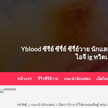
Skip
to
content
Yblood ซีรีย์ ซีรี่ย์ ซีรี่ย์วาย น
ไอจี ig ทวิต
หน้าแรก
รีวิวซีรีส์วาย
แนะนำนักแสดง
เน็ตไ
HOME
แนะนำนักแสดง
เปิดวาร์ป บาร์โค้ด ตฤณสิษฐ์ หล่อ 