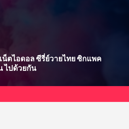
ซ่บ เน็ตไอดอล ซีรี่ย์วายไทย ซิกแพค
ิน ไปด้วยกัน