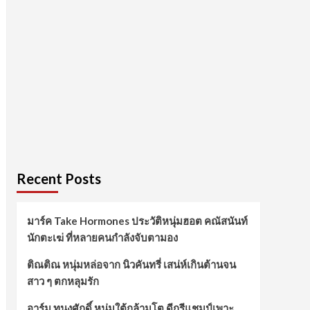
Recent Posts
มาร์ค Take Hormones ประวัติหนุ่มฮอต คณัสนันท์
นักตะเฆ่ ที่หลายคนกำลังจับตามอง
ติณติณ หนุ่มหล่อจาก นิวคันทรี่ เสน่ห์เกินต้านจน
สาว ๆ ตกหลุมรัก
อาร์ม ทนงศักดิ์ หนุ่มใต้กล้ามโต ดีกรีแชมป์เพาะ