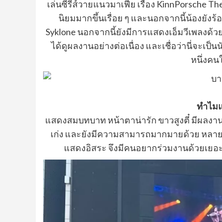
เล่นซีรีส์วายแนวมาเฟีย เรื่อง KinnPorsche The S
นิยมมากขึ้นเรื่อย ๆ และนอกจากนี้น้องยังร้
Syklone นอกจากนี้ยังมีการแสดงเอ็มวีเพลงด้
ได้ดูผลงานอย่างต่อเนื่อง และเชื่อว่านี่จะเ
หนึ่งคน
ทำไมแ
แสดงสมบทบาท หน้าตาน่ารัก ขาวสูงตี๋ มีผลงานให้ต
เก่ง และยังมีความสามารถมากมายด้วย หลาย
แสดงอิสระ จึงมีคนอยากร่วมงานด้วยเ