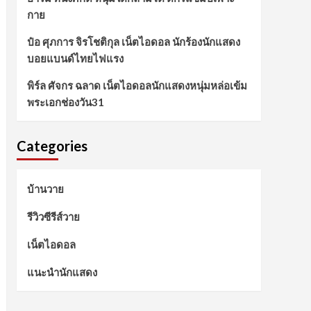
กาย
ป๋อ ศุภการ จิรโชติกุล เน็ตไอดอล นักร้องนักแสดง
บอยแบนด์ไทยไฟแรง
พิร์ล ศัจกร ฉลาด เน็ตไอดอลนักแสดงหนุ่มหล่อเข้ม
พระเอกช่องวัน31
Categories
บ้านวาย
รีวิวซีรีส์วาย
เน็ตไอดอล
แนะนำนักแสดง