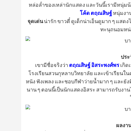
หล่อล่ำของเหล่านักแสดง และวันนี้เรามีหนุ่มน
โค้ด ตฤณสิษฐ์
หนุ่มงา
จุดเด่น
น่ารัก ขาวตี๋ ดูเด็กน่าเอ็นดูมาก ๆ แส
ทะนุถนอมหน่
ประว
เขามีชื่อจริงว่า
ตฤณสิษฐ์ อิสระพงศ์พร
เกิดเ
โรงเรียนสวนกุหลาบวิทยาลัย และเข้าเรียนใ
หนัง ฟังเพลง และชอบกีฬาว่ายน้ำมาก ๆ และยังมี
นาน ๆ ตอนนี้เป็นนักแสดงอิสระ สามารถรับงาน
ผลงาน