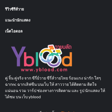
รีวิวซีรีส์วาย
แนะนำนักแสดง
เน็ตไอดอล
คู่ จิ้น คู่จริง จาก ซีรี่ย์วาย ซีรี่ส์วายไทย ร้อนแรง น่ารัก ใสๆ
ฉากnc ฉากเลิฟซีน บนเว็บ ให้ สาววาย ได้ติดตาม ติดใจ
แน่นอน รวม วาร์ป ช่องทางการติดตาม และ รูป นักแสดง ให้
ได้ชม บน เว็บ yblood