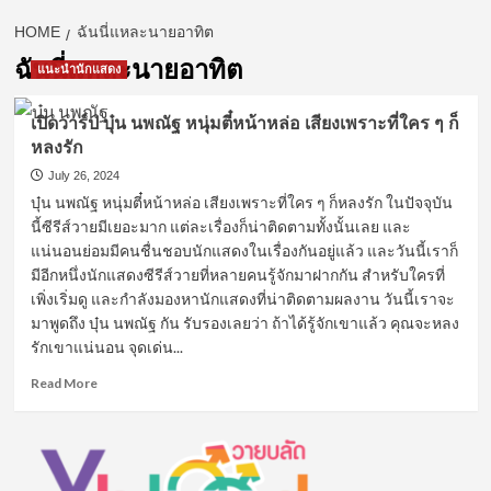
HOME
ฉันนี่แหละนายอาทิต
ฉันนี่แหละนายอาทิต
แนะนำนักแสดง
เปิดวาร์ป บุ๋น นพณัฐ หนุ่มตี๋หน้าหล่อ เสียงเพราะที่ใคร ๆ ก็
หลงรัก
July 26, 2024
บุ๋น นพณัฐ หนุ่มตี๋หน้าหล่อ เสียงเพราะที่ใคร ๆ ก็หลงรัก ในปัจจุบัน
นี้ซีรีส์วายมีเยอะมาก แต่ละเรื่องก็น่าติดตามทั้งนั้นเลย และ
แน่นอนย่อมมีคนชื่นชอบนักแสดงในเรื่องกันอยู่แล้ว และวันนี้เราก็
มีอีกหนึ่งนักแสดงซีรีส์วายที่หลายคนรู้จักมาฝากกัน สำหรับใครที่
เพิ่งเริ่มดู และกำลังมองหานักแสดงที่น่าติดตามผลงาน วันนี้เราจะ
มาพูดถึง บุ๋น นพณัฐ กัน รับรองเลยว่า ถ้าได้รู้จักเขาแล้ว คุณจะหลง
รักเขาแน่นอน จุดเด่น...
Read
Read More
more
about
เปิด
วาร์
ป