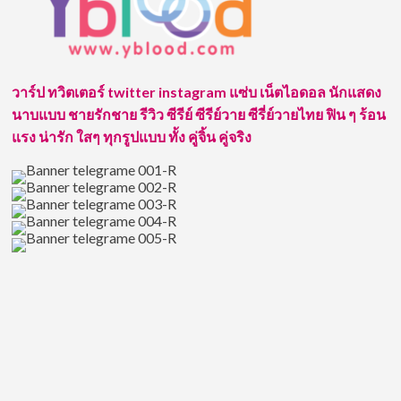
บุ๋น
นพณัฐ
หนุ่ม
ตี๋
หน้า
วาร์ป ทวิตเตอร์ twitter instagram แซ่บ เน็ตไอดอล นักแสดง
หล่อ
นาบแบบ ชายรักชาย รีวิว ซีรีย์ ซีรีย์วาย ซีรี่ย์วายไทย ฟิน ๆ ร้อน
เสียง
เพราะ
แรง น่ารัก ใสๆ ทุกรูปแบบ ทั้ง คู่จิ้น คู่จริง
ที่
ใคร
ๆ
ก็
หลง
รัก