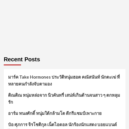
Recent Posts
มาร์ค Take Hormones ประวัติหนุ่มฮอต คณัสนันท์ นักตะเฆ่ ที่
หลายคนกำลังจับตามอง
ติณติณ หนุ่มหล่อจาก นิวคันทรี่ เสน่ห์เกินต้านจนสาว ๆ ตกหลุม
รัก
อาร์ม ทนงศักดิ์ หนุ่มใต้กล้ามโต ดีกรีแชมป์เพาะกาย
ป๋อ ศุภการ จิรโชติกุล เน็ตไอดอล นักร้องนักแสดง บอยแบนด์