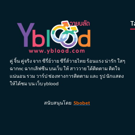
T
คู่ จิ้น คู่จริง จาก ซีรี่ย์วาย ซีรี่ส์วายไทย ร้อนแรง น่ารัก ใสๆ
ฉากnc ฉากเลิฟซีน บนเว็บ ให้ สาววาย ได้ติดตาม ติดใจ
แน่นอน รวม วาร์ป ช่องทางการติดตาม และ รูป นักแสดง
ให้ได้ชม บน เว็บ yblood
สนับสนุนโดย
Sbobet