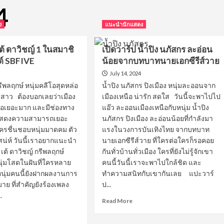
4
ง
แนะนำนักแสดง
เต้ ดาวิชญ์ 1 ในสมาชิ
เปิดวาร์ป น้ำปิง นภัสกร ละอ่อน
์ SBFIVE
น้อยจากบทบาทนายเอกซีรีส์วาย
July 14, 2024
รีพลฤกษ์ หนุ่มคลีโอสุดหล่อ
น้ำปิง นภัสกร ปิงเมือง หนุ่มละออนจาก
ใจสาว ต้องบอกเลยว่าเมือง
เมืองเหนือ น่ารัก สดใส วันนี้จะพาไปไป
ล่อเยอะมาก และมีช่องทาง
แอ๊ว ละออนเมืองเหนือกับหนุ่ม น้ำปิง
้แสดงความสามารถเยอะ
นภัสกร ปิงเมือง ละอ่อนน้อยที่กำลังมา
ครชื่นชอบหนุ่มมาดคม ตัว
แรงในวงการบันเทิงไทย จากบทบาท
สน่ห์ วันนี้เราอยากแนะนำ
นายเอกซีรีส์วาย ที่ใครต่อใครก็รอคอย
ก เต้ ดาวิชญ์ กรีพลฤกษ์
กันทั่วบ้านทั่วเมือง ใครที่ยังไม่รู้จักเขา
นุ่มโสดในฝันที่ใครหลาย
คนนี้วันนี้เราจะพาไปใกล้ชิด และ
หนุ่มคนนี้ยังฝากผลงานการ
ทำความสนิทกับเขากันเลย แปะวาร์
าย ที่สำคัญยังร้องเพลง
ป...
.
Read
Read More
more
ad
about
re