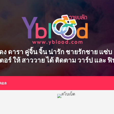
ักแสดง ดารา คู่จิ้น จิ้น น่ารัก ชายรักชาย แ
เตอร์ ให้ สาววาย ได้ ติดตาม วาร์ป และ ฟ
อดอล