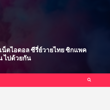
ซ่บ เน็ตไอดอล ซีรี่ย์วายไทย ซิกแพค
ิน ไปด้วยกัน