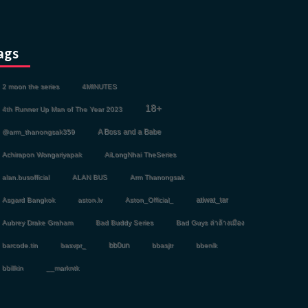
ags
2 moon the series
4MINUTES
18+
4th Runner Up Man of The Year 2023
A Boss and a Babe
@arm_thanongsak359
Achirapon Wongariyapak
AiLongNhai TheSeries
alan.busofficial
ALAN BUS
Arm Thanongsak
atiwat_tar
Asgard Bangkok
aston.lv
Aston_Official_
Aubrey Drake Graham
Bad Buddy Series
Bad Guys ล่าล้างเมือง
bb0un
barcode.tin
basvpr_
bbasjtr
bbenlk
bbillkin
__markntk