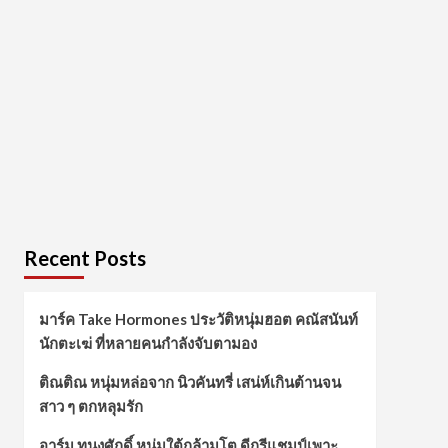
Recent Posts
มาร์ค Take Hormones ประวัติหนุ่มฮอต คณัสนันท์
นักตะเฆ่ ที่หลายคนกำลังจับตามอง
ติณติณ หนุ่มหล่อจาก นิวคันทรี่ เสน่ห์เกินต้านจน
สาว ๆ ตกหลุมรัก
อาร์ม ทนงศักดิ์ หนุ่มใต้กล้ามโต ดีกรีแชมป์เพาะ