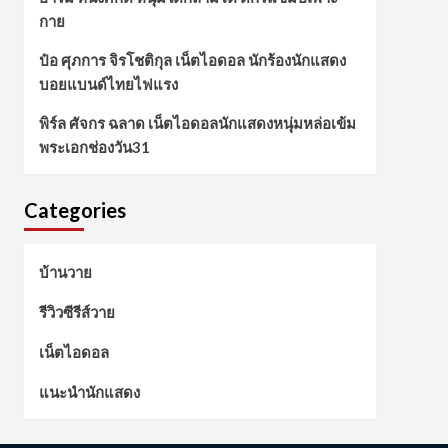
กาย
ป๋อ ศุภการ จิรโชติกุล เน็ตไอดอล นักร้องนักแสดง
บอยแบนด์ไทยไฟแรง
พิร์ล ศัจกร ฉลาด เน็ตไอดอลนักแสดงหนุ่มหล่อเข้ม
พระเอกช่องวัน31
Categories
บ้านวาย
รีวิวซีรีส์วาย
เน็ตไอดอล
แนะนำนักแสดง