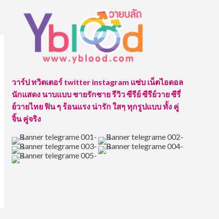
วาร์ป ทวิตเตอร์ twitter instagram แซ่บ เน็ตไอดอล
นักแสดง นาบแบบ ชายรักชาย รีวิว ซีรีย์ ซีรีย์วาย ซีรี่
ย์วายไทย ฟิน ๆ ร้อนแรง น่ารัก ใสๆ ทุกรูปแบบ ทั้ง คู่
จิ้น คู่จริง