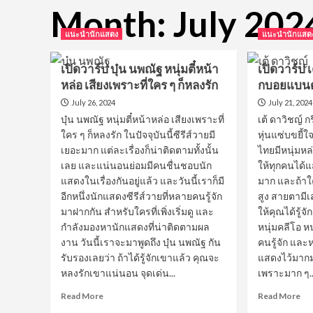
Month:
July 202
แนะนำนักแสดง
แนะนำนักแสด
เปิดวาร์ป บุ๋น นพณัฐ หนุ่มตี๋หน้า
เปิดวาร์ป 
หล่อ เสียงเพราะที่ใคร ๆ ก็หลงรัก
กบอยแบนด
July 26, 2024
July 21, 2024
บุ๋น นพณัฐ หนุ่มตี๋หน้าหล่อ เสียงเพราะที่
เต้ ดาวิชญ์ ก
ใคร ๆ ก็หลงรัก ในปัจจุบันนี้ซีรีส์วายมี
หุ่นแซ่บขยี้
เยอะมาก แต่ละเรื่องก็น่าติดตามทั้งนั้น
ไทยมีหนุ่มห
เลย และแน่นอนย่อมมีคนชื่นชอบนัก
ให้ทุกคนได
แสดงในเรื่องกันอยู่แล้ว และวันนี้เราก็มี
มาก และถ้าใ
อีกหนึ่งนักแสดงซีรีส์วายที่หลายคนรู้จัก
สูง สายตามีเ
มาฝากกัน สำหรับใครที่เพิ่งเริ่มดู และ
ให้คุณได้รู้จั
กำลังมองหานักแสดงที่น่าติดตามผล
หนุ่มคลีโอ ห
งาน วันนี้เราจะมาพูดถึง บุ๋น นพณัฐ กัน
คนรู้จัก และ
รับรองเลยว่า ถ้าได้รู้จักเขาแล้ว คุณจะ
แสดงไว้มากม
หลงรักเขาแน่นอน จุดเด่น...
เพราะมาก ๆ..
Read
Re
Read More
Read More
more
mo