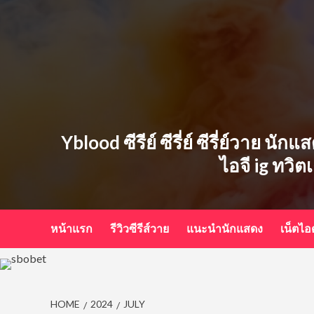
Skip
to
content
Yblood ซีรีย์ ซีรี่ย์ ซีรี่ย์วาย น
ไอจี ig ทวิต
หน้าแรก
รีวิวซีรีส์วาย
แนะนำนักแสดง
เน็ตไ
HOME
2024
JULY