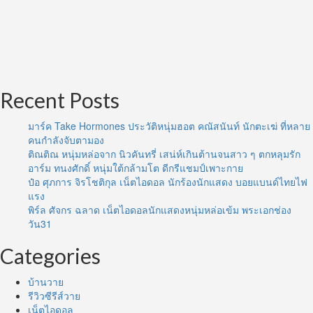
Recent Posts
มาร์ค Take Hormones ประวัติหนุ่มฮอต คณัสนันท์ นักตะเฆ่ ที่หลาย
คนกำลังจับตามอง
ติณติณ หนุ่มหล่อจาก นิวคันทรี่ เสน่ห์เกินต้านจนสาว ๆ ตกหลุมรัก
อาร์ม ทนงศักดิ์ หนุ่มใต้กล้ามโต ดีกรีแชมป์เพาะกาย
ป๋อ ศุภการ จิรโชติกุล เน็ตไอดอล นักร้องนักแสดง บอยแบนด์ไทยไฟ
แรง
พิร์ล ศัจกร ฉลาด เน็ตไอดอลนักแสดงหนุ่มหล่อเข้ม พระเอกช่อง
วัน31
Categories
บ้านวาย
รีวิวซีรีส์วาย
เน็ตไอดอล