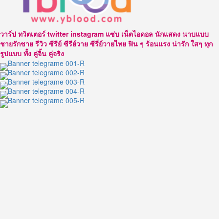
สิชณ์
ไอ้
ต้าว
วาร์ป ทวิตเตอร์ twitter instagram แซ่บ เน็ตไอดอล นักแสดง นาบแบบ
ความ
ชายรักชาย รีวิว ซีรีย์ ซีรีย์วาย ซีรี่ย์วายไทย ฟิน ๆ ร้อนแรง น่ารัก ใสๆ ทุก
น่า
รูปแบบ ทั้ง คู่จิ้น คู่จริง
รัก
ของ
โลก
ใบ
นี้