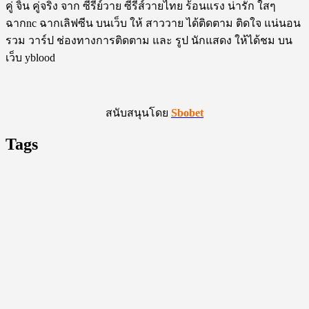
คู่ จิ้น คู่จริง จาก ซีรี่ย์วาย ซีรี่ส์วายไทย ร้อนแรง น่ารัก ใสๆ
ฉากnc ฉากเลิฟซีน บนเว็บ ให้ สาววาย ได้ติดตาม ติดใจ แน่นอน
รวม วาร์ป ช่องทางการติดตาม และ รูป นักแสดง ให้ได้ชม บน
เว็บ yblood
สนับสนุนโดย
Sbobet
Tags
2 moon the series
4MINUTES
4th Runner Up Man of The Year 2023
18+
A Boss and a Babe
@arm_thanongsak359
Achirapon Wongariyapak
AiLongNhai TheSeries
alan.busofficial
ALAN BUS
Arm Thanongsak
Asgard Bangkok
aston.lv
atiwat_tar
Aston_Official_
Aubrey Drake Graham
Bad Buddy Series
Bad Guys ล่าล้างเมือง
barcode.tin
basvpr_
bb0un
bbasjtr
bbenlk
bbillkin
__markntk