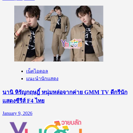
เน็ตไอดอล
แนะนำนักแสดง
นานิ หิรัญกฤษฎิ์ หนุ่มหล่อจากค่าย GMM TV ดีกรีนัก
แสดงซีรีส์ F4 ไทย
January 9, 2026