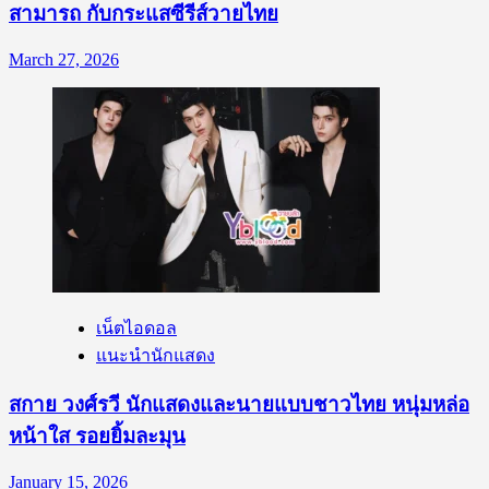
สามารถ กับกระแสซีรีส์วายไทย
March 27, 2026
เน็ตไอดอล
แนะนำนักแสดง
สกาย วงศ์รวี นักแสดงและนายแบบชาวไทย หนุ่มหล่อ
หน้าใส รอยยิ้มละมุน
January 15, 2026