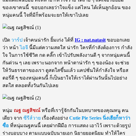
ของเขาคนนี้ ขอบอกเลยว่าใจแข็ง แค่ไหน ได้เห็นลูกอ้อน ของ
หนุ่มคนนี้ ใจที่มีก็พร้อมจะยกให้เขาไปเลย
เปิด
วาร์ป
เจ้าคนน่ารัก ยิ้มเก่ง ได้ที่
IG : nat.natasit
ขอบอกเลย
ว่า หน้า
ไอจี
นี้มีแต่ความสดใส น่ารัก ใครที่กำลังต้องการ กำลัง
ใจ ในการใช้ชีวิต กด คลิ๊ก เข้าไปรับพลังงานดี ๆ จากหนุ่มคนนี้
กันด่วน ๆ เลย เพราะนอกจาก หน้าตาน่ารัก ๆ ของน้อง จะช่วย
ให้วันธรรดาของเรา ดูสดใสขึ้นแล้ว แคปชั่นให้กำลังใจ หรือส
ตอรี่ดี ๆ ของหนุ่มคนนี้ ก็เป็นยาใจให้เราได้ผ่านวันนั้นไปอย่าง
สดใส ตลอดทั้งวันกันไปเลย
หนุ่ม
ณฐ
ณฐสิชณ์
หรือที่เรารู้จักกันในบทบาทของคุณหนู คน
เดียว จาก
ซีรีส์วาย
เรื่องดังอย่าง
Cutie Pie Series นิ่งเฮียก็หาว่า
ซื่อ
ที่หนุ่มณฐคนนี้ เคยฝากฝีมือ การแสดง เอาไว้ เพราะด้วยรูป
ร่างบอบบาง ตามแบบฉบับนายเอก นิยายยอดนิยม ทำให้ใคร