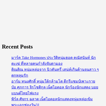
Recent Posts
มาร์ค Take Hormones ประวัติหนุ่มฮอต คณัสนันท์ นัก
ตะเฆ่ ที่หลายคนกำลังจับตามอง
ติณติณ หนุ่มหล่อจาก นิวคันทรี่ เสน่ห์เกินต้านจนสาว ๆ
ตกหลุมรัก
อาร์ม ทนงศักดิ์ หนุ่มใต้กล้ามโต ดีกรีแชมป์เพาะกาย
ป๋อ ศุภการ จิรโชติกุล เน็ตไอดอล นักร้องนักแสดง บอย
แบนด์ไทยไฟแรง
พิร์ล ศัจกร ฉลาด เน็ตไอดอลนักแสดงหนุ่มหล่อเข้ม
พระเอกช่องวัน31