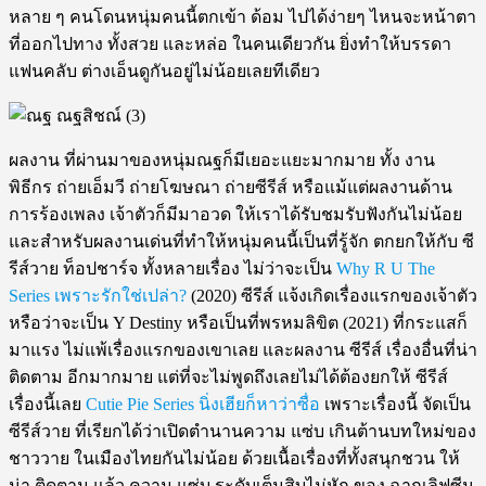
หลาย ๆ คนโดนหนุ่มคนนี้ตกเข้า ด้อม ไปได้ง่ายๆ ไหนจะหน้าตา
ที่ออกไปทาง ทั้งสวย และหล่อ ในคนเดียวกัน ยิ่งทำให้บรรดา
แฟนคลับ ต่างเอ็นดูกันอยู่ไม่น้อยเลยทีเดียว
ผลงาน ที่ผ่านมาของหนุ่มณฐก็มีเยอะแยะมากมาย ทั้ง งาน
พิธีกร ถ่ายเอ็มวี ถ่ายโฆษณา ถ่ายซีรีส์ หรือแม้แต่ผลงานด้าน
การร้องเพลง เจ้าตัวก็มีมาอวด ให้เราได้รับชมรับฟังกันไม่น้อย
และสำหรับผลงานเด่นที่ทำให้หนุ่มคนนี้เป็นที่รู้จัก ตกยกให้กับ ซี
รีส์วาย ท็อปชาร์จ ทั้งหลายเรื่อง ไม่ว่าจะเป็น
Why R U The
Series เพราะรักใช่เปล่า?
(2020) ซีรีส์ แจ้งเกิดเรื่องแรกของเจ้าตัว
หรือว่าจะเป็น Y Destiny หรือเป็นที่พรหมลิขิต (2021) ที่กระแสก็
มาแรง ไม่แพ้เรื่องแรกของเขาเลย และผลงาน ซีรีส์ เรื่องอื่นที่น่า
ติดตาม อีกมากมาย แต่ที่จะไม่พูดถึงเลยไม่ได้ต้องยกให้ ซีรีส์
เรื่องนี้เลย
Cutie Pie Series นิ่งเฮียก็หาว่าซื่อ
เพราะเรื่องนี้ จัดเป็น
ซีรีส์วาย ที่เรียกได้ว่าเปิดตำนานความ แซ่บ เกินต้านบทใหม่ของ
ชาววาย ในเมืองไทยกันไม่น้อย ด้วยเนื้อเรื่องที่ทั้งสนุกชวน ให้
น่า ติดตาม แล้ว ความ แซ่บ ระดับเต็มสิบไม่หัก ของ ฉากเลิฟซีน