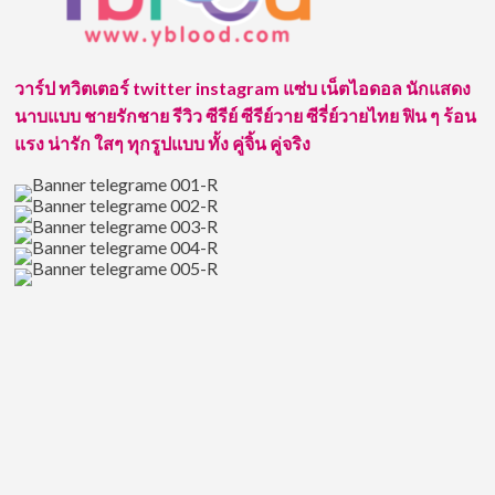
หวาน
ละมุ
มอบ
อุ่น
วาร์ป ทวิตเตอร์ twitter instagram แซ่บ เน็ตไอดอล นักแสดง
น่า
นาบแบบ ชายรักชาย รีวิว ซีรีย์ ซีรีย์วาย ซีรี่ย์วายไทย ฟิน ๆ ร้อน
รัก
แรง น่ารัก ใสๆ ทุกรูปแบบ ทั้ง คู่จิ้น คู่จริง