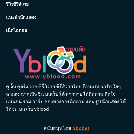
รีวิวซีรีส์วาย
แนะนำนักแสดง
เน็ตไอดอล
คู่ จิ้น คู่จริง จาก ซีรี่ย์วาย ซีรี่ส์วายไทย ร้อนแรง น่ารัก ใสๆ
ฉากnc ฉากเลิฟซีน บนเว็บ ให้ สาววาย ได้ติดตาม ติดใจ
แน่นอน รวม วาร์ป ช่องทางการติดตาม และ รูป นักแสดง ให้
ได้ชม บน เว็บ yblood
สนับสนุนโดย
Sbobet