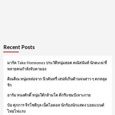
Recent Posts
มาร์ค Take Hormones ประวัติหนุ่มฮอต คณัสนันท์ นักตะเฆ่ ที่
หลายคนกำลังจับตามอง
ติณติณ หนุ่มหล่อจาก นิวคันทรี่ เสน่ห์เกินต้านจนสาว ๆ ตกหลุม
รัก
อาร์ม ทนงศักดิ์ หนุ่มใต้กล้ามโต ดีกรีแชมป์เพาะกาย
ป๋อ ศุภการ จิรโชติกุล เน็ตไอดอล นักร้องนักแสดง บอยแบนด์
ไทยไฟแรง