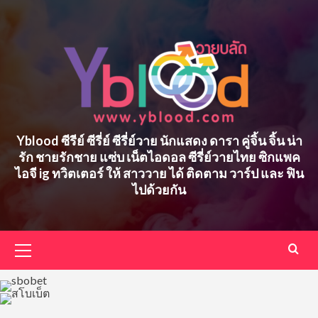
Skip
to
content
Yblood ซีรีย์ ซีรี่ย์ ซีรี่ย์วาย นักแสดง ดารา คู่จิ้น จิ้น น่า
รัก ชายรักชาย แซ่บ เน็ตไอดอล ซีรี่ย์วายไทย ซิกแพค
ไอจี ig ทวิตเตอร์ ให้ สาววาย ได้ ติดตาม วาร์ป และ ฟิน
ไปด้วยกัน
Primary
Menu