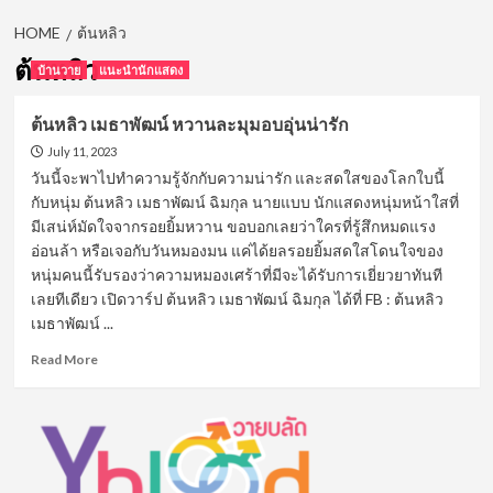
HOME
ต้นหลิว
ต้นหลิว
บ้านวาย
แนะนำนักแสดง
ต้นหลิว เมธาพัฒน์ หวานละมุมอบอุ่นน่ารัก
July 11, 2023
วันนี้จะพาไปทำความรู้จักกับความน่ารัก และสดใสของโลกใบนี้
กับหนุ่ม ต้นหลิว เมธาพัฒน์ ฉิมกุล นายแบบ นักแสดงหนุ่มหน้าใสที่
มีเสน่ห์มัดใจจากรอยยิ้มหวาน ขอบอกเลยว่าใครที่รู้สึกหมดแรง
อ่อนล้า หรือเจอกับวันหมองมน แค่ได้ยลรอยยิ้มสดใสโดนใจของ
หนุ่มคนนี้รับรองว่าความหมองเศร้าที่มีจะได้รับการเยี่ยวยาทันที
เลยทีเดียว เปิดวาร์ป ต้นหลิว เมธาพัฒน์ ฉิมกุล ได้ที่ FB : ต้นหลิว
เมธาพัฒน์ ...
Read
Read More
more
about
ต้น
หลิว
เมธา
พัฒน์