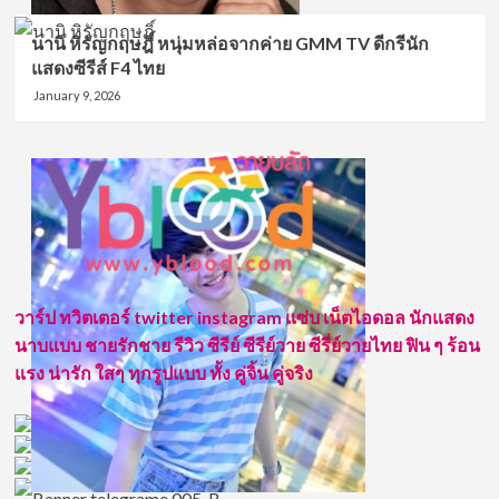
นานิ หิรัญกฤษฎิ์ หนุ่มหล่อจากค่าย GMM TV ดีกรีนัก
แสดงซีรีส์ F4 ไทย
January 9, 2026
วาร์ป ทวิตเตอร์ twitter instagram แซ่บ เน็ตไอดอล นักแสดง
นาบแบบ ชายรักชาย รีวิว ซีรีย์ ซีรีย์วาย ซีรี่ย์วายไทย ฟิน ๆ ร้อน
แรง น่ารัก ใสๆ ทุกรูปแบบ ทั้ง คู่จิ้น คู่จริง