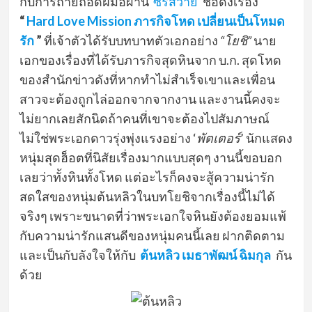
กับการถ่ายถอดฝีมือผ่าน
ซีรีส์วาย
ชื่อดังเรื่อง
“
Hard Love Mission ภารกิจโหด เปลี่ยนเป็นโหมด
รัก
”
ที่เจ้าตัวได้รับบทบาทตัวเอกอย่าง
“โยชิ”
นาย
เอกของเรื่องที่ได้รับภารกิจสุดหินจาก บ.ก. สุดโหด
ของสำนักข่าวดังที่หากทำไม่สำเร็จเขาและเพื่อน
สาวจะต้องถูกไล่ออกจากจากงาน และงานนี้คงจะ
ไม่ยากเลยสักนิดถ้าคนที่เขาจะต้องไปสัมภาษณ์
ไม่ใช่พระเอกดาวรุ่งพุ่งแรงอย่าง ‘
พัตเตอร์
’ นักแสดง
หนุ่มสุดฮ็อตที่นิสัยเรื่องมากแบบสุดๆ งานนี้ขอบอก
เลยว่าทั้งหินทั้งโหด แต่อะไรก็คงจะสู้ความน่ารัก
สดใสของหนุ่มต้นหลิวในบทโยชิจากเรื่องนี้ไม่ได้
จริงๆ เพราะขนาดที่ว่าพระเอกใจหินยังต้องยอมแพ้
กับความน่ารักแสนดีของหนุ่มคนนี้เลย ฝากติดตาม
และเป็นกับลังใจให้กับ
ต้นหลิว เมธาพัฒน์ ฉิมกุล
กัน
ด้วย