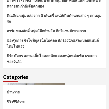
มาร์ค Take Hormones ประวัติหนุ่มฮอต คณัสนันท์ นักตะเฆ่ ที่
หลายคนกำลังจับตามอง
ติณติณ หนุ่มหล่อจาก นิวคันทรี่ เสน่ห์เกินต้านจนสาว ๆ ตกหลุม
รัก
อาร์ม ทนงศักดิ์ หนุ่มใต้กล้ามโต ดีกรีแชมป์เพาะกาย
ป๋อ ศุภการ จิรโชติกุล เน็ตไอดอล นักร้องนักแสดง บอยแบนด์
ไทยไฟแรง
พิร์ล ศัจกร ฉลาด เน็ตไอดอลนักแสดงหนุ่มหล่อเข้ม พระเอก
ช่องวัน31
Categories
บ้านวาย
รีวิวซีรีส์วาย