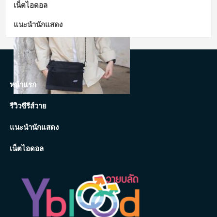
เน็ตไอดอล
แนะนำนักแสดง
หน้าแรก
รีวิวซีรีส์วาย
แนะนำนักแสดง
เน็ตไอดอล