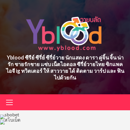
Skip
to
content
Yblood ซีรีย์ ซีรี่ย์ ซีรี่ย์วาย นักแสดง ดารา คู่จิ้น จิ้น น่า
รัก ชายรักชาย แซ่บ เน็ตไอดอล ซีรี่ย์วายไทย ซิกแพค
ไอจี ig ทวิตเตอร์ ให้ สาววาย ได้ ติดตาม วาร์ป และ ฟิน
ไปด้วยกัน
Primary
Menu