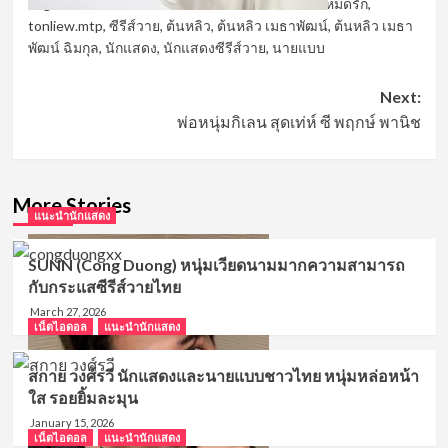
Tags:
Hard Love Mission ภารกิจโหด เปลี่ยนเป็นโหมดรัก
,
tonliew.mtp
,
ซีรีส์วาย
,
ต้นหลิว
,
ต้นหลิว เมธาพัฒน์
,
ต้นหลิว เมธา
พัฒน์ ฉิมกุล
,
นักแสดง
,
นักแสดงซีรีส์วาย
,
นายแบบ
Post
Next:
พ่อหนุ่มกิเลน สุดเท่ห์ ซี พฤกษ์ พานิช
navigation
More Stories
แนะนำนักแสดง
SUNN (Cong Duong) หนุ่มเวียดนามมากความสามารถ
กับกระแสซีรีส์วายไทย
March 27, 2026
เน็ตไอดอล
แนะนำนักแสดง
สกาย วงศ์รวี นักแสดงและนายแบบชาวไทย หนุ่มหล่อหน้า
ใส รอยยิ้มละมุน
January 15, 2026
เน็ตไอดอล
แนะนำนักแสดง