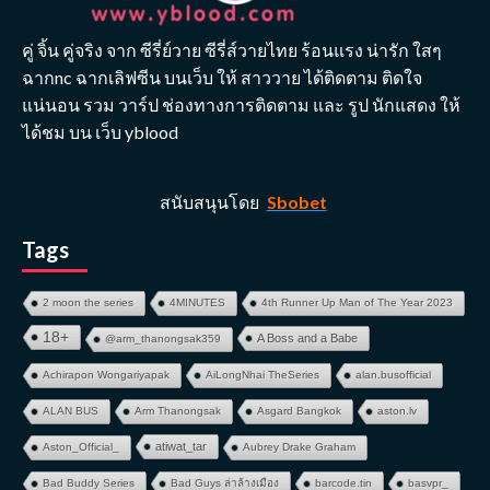
คู่ จิ้น คู่จริง จาก ซีรี่ย์วาย ซีรี่ส์วายไทย ร้อนแรง น่ารัก ใสๆ
ฉากnc ฉากเลิฟซีน บนเว็บ ให้ สาววาย ได้ติดตาม ติดใจ
แน่นอน รวม วาร์ป ช่องทางการติดตาม และ รูป นักแสดง ให้
ได้ชม บน เว็บ yblood
สนับสนุนโดย
Sbobet
Tags
2 moon the series
4MINUTES
4th Runner Up Man of The Year 2023
18+
A Boss and a Babe
@arm_thanongsak359
Achirapon Wongariyapak
AiLongNhai TheSeries
alan.busofficial
ALAN BUS
Arm Thanongsak
Asgard Bangkok
aston.lv
atiwat_tar
Aston_Official_
Aubrey Drake Graham
Bad Buddy Series
Bad Guys ล่าล้างเมือง
barcode.tin
basvpr_