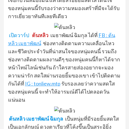
เจอกับวันหมองมน แค่ได้ยลรอยยิ้มสดใสโดนใจ
ของหนุ่มคนนี้รับรองว่าความหมองเศร้าที่มีจะได้รับ
การเยี่ยวยาทันทีเลยทีเดียว
เปิดวาร์ป
ต้นหลิว
เมธาพัฒน์ ฉิมกุล ได้ที่
FB : ต้น
หลิว เมธาพัฒน์
ช่องทางติดตามความเคลื่อนไหว
และชีวิตประจำวันที่น่าสนใจของหนุ่มคนนี้ รวมถึง
ช่องทางติดตามผลงานดีๆ ของหนุ่มคนนี้ก็หาได้จาก
หน้าไทม์ไลน์เช่นกัน ถ้าใครสายส่องอยากจะมอง
ความน่ารัก สดใสผ่านรอยยิ้มของเขา เข้าไปติดตาม
กันได้ที่
IG : tonliew.mtp
รับรองเลยว่าความสดใส
ของหนุ่มคนนี้ จะทำให้อารมณ์ดีได้ไปตลอดวัน
แน่นอน
ต้นหลิว เมธาพัฒน์ ฉิมกุล
เป็นหนุ่มที่มีรอยยิ้มสดใส
เป็นเอกลักษณ์ ดวงตาเรียวที่โค้งขึ้นเป็นสระอิยิ่ง