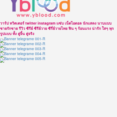
ณ
วัชร์
นัก
แสดง
วาร์ป ทวิตเตอร์ twitter instagram แซ่บ เน็ตไอดอล นักแสดง นาบแบบ
หนุ่ม
ชายรักชาย รีวิว ซีรีย์ ซีรีย์วาย ซีรี่ย์วายไทย ฟิน ๆ ร้อนแรง น่ารัก ใสๆ ทุก
จาก
รูปแบบ ทั้ง คู่จิ้น คู่จริง
ค่าย
นา
ดาว
บางกอก
ก้าว
เข้า
สู่
“คุณ
พ่อ
มือ
ใหม่”