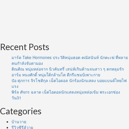
Recent Posts
มาร์ค Take Hormones ประวัติหนุ่มฮอต คณัสนันท์ นักตะเฆ่ ที่หลาย
คนกำลังจับตามอง
ติณติณ หนุ่มหล่อจาก นิวคันทรี่ เสน่ห์เกินต้านจนสาว ๆ ตกหลุมรัก
อาร์ม ทนงศักดิ์ หนุ่มใต้กล้ามโต ดีกรีแชมป์เพาะกาย
ป๋อ ศุภการ จิรโชติกุล เน็ตไอดอล นักร้องนักแสดง บอยแบนด์ไทยไฟ
แรง
พิร์ล ศัจกร ฉลาด เน็ตไอดอลนักแสดงหนุ่มหล่อเข้ม พระเอกช่อง
วัน31
Categories
บ้านวาย
รีวิวซีรีส์วาย