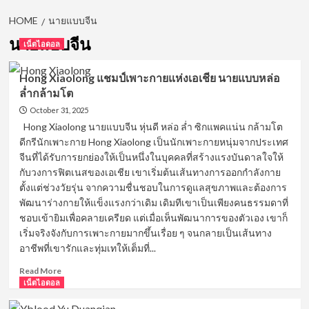
HOME
นายแบบจีน
นายแบบจีน
เน็ตไอดอล
Hong Xiaolong แชมป์เพาะกายแห่งเอเชีย นายแบบหล่อ
ล่ำกล้ามโต
October 31, 2025
Hong Xiaolong นายแบบจีน หุ่นดี หล่อ ล่ำ ซิกแพคแน่น กล้ามโต
ดีกรีนักเพาะกาย Hong Xiaolong เป็นนักเพาะกายหนุ่มจากประเทศ
จีนที่ได้รับการยกย่องให้เป็นหนึ่งในบุคคลที่สร้างแรงบันดาลใจให้
กับวงการฟิตเนสของเอเชีย เขาเริ่มต้นเส้นทางการออกกำลังกาย
ตั้งแต่ช่วงวัยรุ่น จากความชื่นชอบในการดูแลสุขภาพและต้องการ
พัฒนาร่างกายให้แข็งแรงกว่าเดิม เดิมทีเขาเป็นเพียงคนธรรมดาที่
ชอบเข้ายิมเพื่อคลายเครียด แต่เมื่อเห็นพัฒนาการของตัวเอง เขาก็
เริ่มจริงจังกับการเพาะกายมากขึ้นเรื่อย ๆ จนกลายเป็นเส้นทาง
อาชีพที่เขารักและทุ่มเทให้เต็มที่...
Read
Read More
more
เน็ตไอดอล
about
Hong