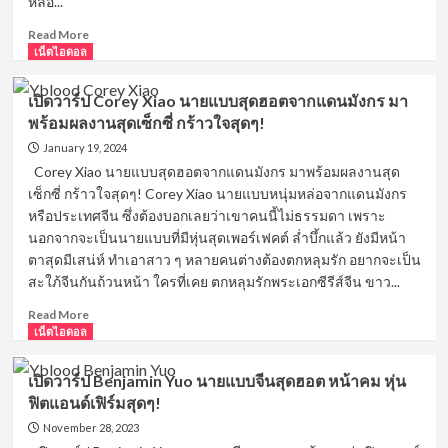
หล่อ...
หน้า
Read
Read More
ใส
more
เน็ตไอดอล
ราวกับ
about
หลุด
เปิด
มา
เปิดวาร์ป Corey Xiao นายแบบสุดฮอตจากแดนมังกร มา
วาร์
จาก
พร้อมผลงานสุดเซ็กซี่ กร้าวใจสุดๆ!
ป
ซี
Yoo
January 19, 2024
รีส์
Hwangdo
Corey Xiao นายแบบสุดฮอตจากแดนมังกร มาพร้อมผลงานสุด
ที่มา
เซ็กซี่ กร้าวใจสุดๆ! Corey Xiao นายแบบหนุ่มหล่อจากแดนมังกร
พร้อม
หรือประเทศจีน ซึ่งต้องบอกเลยว่าเขาคนนี้ไม่ธรรมดา เพราะ
กับ
นอกจากจะเป็นนายแบบที่มีหุ่นสุดเพอร์เฟคต์ ล่ำบึ้กแล้ว ยังมีหน้า
ออ
ตาสุดมีเสน่ห์ ทำเอาสาว ๆ หลายคนต่างต้องตกหลุมรัก อยากจะเป็น
ร่า
นาย
สะใภ้จีนกันถ้วนหน้า ใครที่เคย ตกหลุมรักพระเอกซีรีส์จีน ขาว...
แบบ
Read
Read More
สุด
more
เน็ตไอดอล
ฮอต
about
ขวัญใจ
เปิด
สาว
เปิดวาร์ป Benjamin Yuo นายแบบจีนสุดฮอต หน้าคม หุ่น
วาร์
ไทย
ฟิตแอนด์เฟิร์มสุดๆ!
ป
Corey
November 28, 2023
Xiao