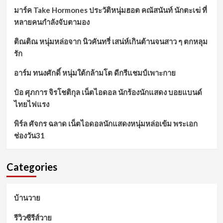
มาร์ค Take Hormones ประวัติหนุ่มฮอต คณัสนันท์ นักตะเฆ่ ที่
หลายคนกำลังจับตามอง
ติณติณ หนุ่มหล่อจาก นิวคันทรี่ เสน่ห์เกินต้านจนสาว ๆ ตกหลุม
รัก
อาร์ม ทนงศักดิ์ หนุ่มใต้กล้ามโต ดีกรีแชมป์เพาะกาย
ป๋อ ศุภการ จิรโชติกุล เน็ตไอดอล นักร้องนักแสดง บอยแบนด์
ไทยไฟแรง
พิร์ล ศัจกร ฉลาด เน็ตไอดอลนักแสดงหนุ่มหล่อเข้ม พระเอก
ช่องวัน31
Categories
บ้านวาย
รีวิวซีรีส์วาย