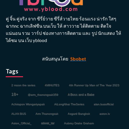
คู่ จิ้น คู่จริง จาก ซีรี่ย์วาย ซีรี่ส์วายไทย ร้อนแรง น่ารัก ใสๆ
ฉากnc ฉากเลิฟซีน บนเว็บ ให้ สาววาย ได้ติดตาม ติดใจ
แน่นอน รวม วาร์ป ช่องทางการติดตาม และ รูป นักแสดง ให้
ได้ชม บน เว็บ yblood
สนับสนุนโดย
Sbobet
Tags
2 moon the series
4MINUTES
4th Runner Up Man of The Year 2023
18+
A Boss and a Babe
@arm_thanongsak359
Achirapon Wongariyapak
AiLongNhai TheSeries
alan.busofficial
ALAN BUS
Arm Thanongsak
Asgard Bangkok
aston.lv
atiwat_tar
Aston_Official_
Aubrey Drake Graham