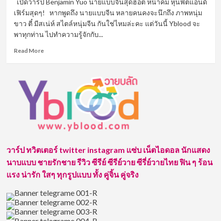
เปิดวาร์ป Benjamin Yuo นายแบบจีนสุดฮอต หน้าคม หุ่นฟิตแอนด์
นาย
เฟิร์มสุดๆ! หากพูดถึง นายแบบจีน หลายคนคงจะนึกถึง ภาพหนุ่ม
แบบ
ขาว ตี๋ มีสเน่ห์ สไตล์หนุ่มจีน กันใช่ไหมล่ะคะ แต่วันนี้ Yblood จะ
สุด
พาทุกท่าน ไปทำความรู้จักกับ...
ฮอต
จาก
Read
Read More
แดน
more
มังกร
about
มา
เปิด
พร้อม
วาร์
ผล
ป
งาน
Benjamin
สุด
Yuo
เซ็กซี่
นาย
กร้าว
แบบ
ใจ
จีน
สุดๆ!
วาร์ป ทวิตเตอร์ twitter instagram แซ่บ เน็ตไอดอล นักแสดง
สุด
นาบแบบ ชายรักชาย รีวิว ซีรีย์ ซีรีย์วาย ซีรี่ย์วายไทย ฟิน ๆ ร้อน
ฮอต
หน้า
แรง น่ารัก ใสๆ ทุกรูปแบบ ทั้ง คู่จิ้น คู่จริง
คม
หุ่น
ฟิต
แอนด์
เฟิร์ม