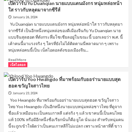
เปิดวาร์ป Yu Duanqian นายแบบแดนมังกร หนุ่มหล่อหน้า
Xiaolong
ใส ราวกับหลุดมาจากซีรีส์
แชมป์
เพาะ
January 26, 2024
กาย
Yu Duanqian นายแบบแดนมังกร หนุ่มหล่อหน้าใส ราวกับหลุดมา
แห่ง
จากซีรีส์ เป็นอีกหนึ่งหนุ่มหล่อของดีเมืองจีนกับ Yu Duanqian นาย
เอเชีย
แบบจีนสุดฮอต ที่ดังกระหึ่มโซเชียลอยู่ในขณะนี้ บอกเลยว่า พ.ศ. นี้
นาย
เค้าคนนี้มาแรงจริง ๆ ใครที่ยังไม่ได้ติดตามนี่พลาดมาก ๆ เพราะ
แบบ
หนุ่มหล่อคนนี้เป็น เน็ตไอดอลดังของเมืองจีน...
หล่อ
ล่ำ
Read
Read More
กล้าม
more
เน็ตไอดอล
โต
about
เปิด
เปิดวาร์ป Yoo Hwangdo ที่มาพร้อมกับออร่านายแบบสุด
วาร์
ฮอต ขวัญใจสาวไทย
ป
Yu
January 23, 2024
Duanqian
Yoo Hwangdo ที่มาพร้อมกับออร่านายแบบสุดฮอต ขวัญใจสาว
นาย
ไทย Yoo Hwangdo เป็นอีกหนึ่งนายแบบหนุ่มหล่อชาวไทย ที่ดูจาก
แบบ
ชื่อแล้วเหมือนจะเป็นคนเกาหลี แต่จริง ๆ แล้วเขาคนนี้เป็นคนไทย
แดน
แท้ 100% หรือมีอีกหนึ่งชื่อเรียกนั่นก็คือ ยูโด นั่นเอง สำหรับหนุ่มคน
มังกร
นี้จะถูกเข้าใจผิดว่าเป็นคนเกาหลีก็ไม่แปลก เพราะหน้าตาที่ตี๋ ขาว
หนุ่ม
หล่อ