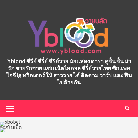
Skip
to
content
Yblood ซีรีย์ ซีรี่ย์ ซีรี่ย์วาย นักแสดง ดารา คู่จิ้น จิ้น น่า
รัก ชายรักชาย แซ่บ เน็ตไอดอล ซีรี่ย์วายไทย ซิกแพค
ไอจี ig ทวิตเตอร์ ให้ สาววาย ได้ ติดตาม วาร์ป และ ฟิน
ไปด้วยกัน
Primary
Menu