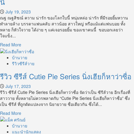
นี้
July 19, 2023
ณฐ ณฐสิชณ์ ความ น่ารัก ของโลกใบนี้ หนุ่มหล่อ น่ารัก ที่มีรอยยิ้มหวาน
ทำลายล้าง บรรดาแฟนคลับ สาวน้อย สาวใหญ่ หรือแม้แต่แฟนบอย ทั้ง
หลาย ก็หัวใจวาย ได้ง่าย ๆ แค่เจอรอยยิ้ม ของเขาคนนี้ ขอบอกเลยว่า
ใจแข็ง...
Read
Read More
more
about
บ้านวาย
ณฐ
รีวิวซีรีส์วาย
ณฐ
รีวิว ซีรีส์ Cutie Pie Series นิ่งเฮียก็หาว่าซื่อ
สิชณ์
ไอ้
July 17, 2023
ต้าว
รีวิว ซีรีส์ Cutie Pie Series นิ่งเฮียก็หาว่าซื่อ จัดว่าเป็น ซีรีส์วาย อีกเรื่องที่
ความ
สาววาย ทั้งหลายไม่ควรพลาดกับ “Cutie Pie Series นิ่งเฮียก็หาว่าซื่อ” ซึ่ง
น่า
เป็น ซีรีส์ ที่ถูกดัดแปลงจาก นิยายวาย ชื่อเดียวกัน ซึ่งได้...
รัก
ของ
Read
Read More
โลก
more
ใบ
about
บ้านวาย
นี้
รีวิว
แนะนำนักแสดง