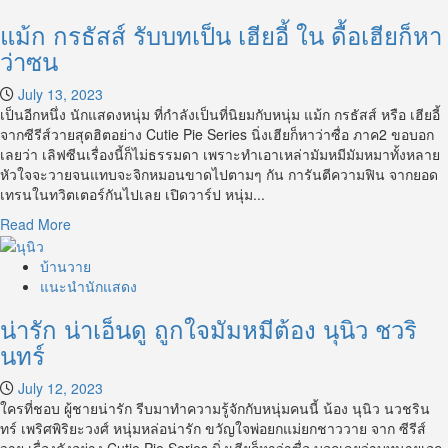
ซี
แม้ก กรธัสส์ รับบทเป็น เฮียอี้ ใน ดื้อเฮียก็หา
รีส์
Cutie
ว่าซน
Pie
Series
July 13, 2023
นิ่ง
เป็นอีกหนึ่ง นักแสดงหนุ่ม ที่กำลังเป็นที่นิยมกับหนุ่ม แม้ก กรธัสส์ หรือ เฮียอี้
เฮีย
จากซีรีส์วายสุดฮิตอย่าง Cutie Pie Series นิ่งเฮียก็หาว่าซื่อ ภาค2 ขอบอก
ก็
เลยว่า เลิฟซีนเรื่องนี้ก็ไม่ธรรมดา เพราะทำเอาเหล่ามัมหมีมัมหมาทั้งหลาย
หา
หัวใจจะวายจนแทบจะจิกหมอนขาดไปตามๆ กัน การันตีความฟิน จากยอด
ว่า
เทรนในทวิตเตอร์กันไปเลย เปิดวาร์ป หนุ่ม...
ซื่อ
Read
Read More
more
about
บ้านวาย
แม้ก
แนะนำนักแสดง
กร
น่ารัก น่าเอ็นดู ถูกใจมัมหมีต้อง นุนิว ชวริ
ธัสส์
รับ
นทร์
บท
เป็น
July 12, 2023
เฮีย
ใครที่ชอบ ผู้ชายน่ารัก รีบมาทำความรู้จักกับหนุ่มคนนี้ น้อง นุนิว นวชริน
อี้
ทร์ เพริศพิริยะวงศ์ หนุ่มหล่อน่ารัก ขวัญใจพ่อยกแม่ยกชาววาย จาก ซีรีส์
ใน