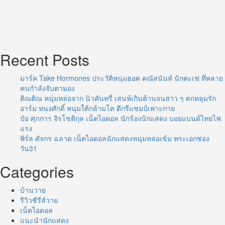
Recent Posts
มาร์ค Take Hormones ประวัติหนุ่มฮอต คณัสนันท์ นักตะเฆ่ ที่หลาย
คนกำลังจับตามอง
ติณติณ หนุ่มหล่อจาก นิวคันทรี่ เสน่ห์เกินต้านจนสาว ๆ ตกหลุมรัก
อาร์ม ทนงศักดิ์ หนุ่มใต้กล้ามโต ดีกรีแชมป์เพาะกาย
ป๋อ ศุภการ จิรโชติกุล เน็ตไอดอล นักร้องนักแสดง บอยแบนด์ไทยไฟ
แรง
พิร์ล ศัจกร ฉลาด เน็ตไอดอลนักแสดงหนุ่มหล่อเข้ม พระเอกช่อง
วัน31
Categories
บ้านวาย
รีวิวซีรีส์วาย
เน็ตไอดอล
แนะนำนักแสดง