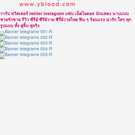
สุด
เท่ห์
วาร์ป ทวิตเตอร์ twitter instagram แซ่บ เน็ตไอดอล นักแสดง นาบแบบ
ซี
ชายรักชาย รีวิว ซีรีย์ ซีรีย์วาย ซีรี่ย์วายไทย ฟิน ๆ ร้อนแรง น่ารัก ใสๆ ทุก
พฤกษ์ พา
รูปแบบ ทั้ง คู่จิ้น คู่จริง
นิช