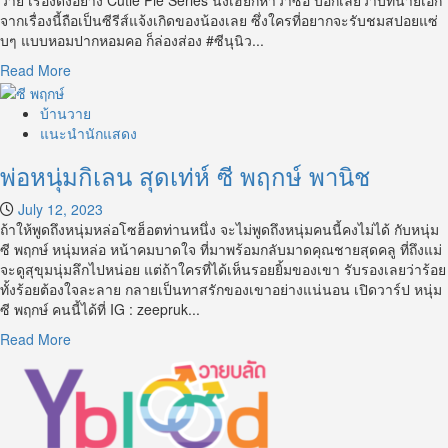
วาย เรื่องดังอย่าง Cutie Pie Series นิ่งเฮียก็หาว่าซื่อ บอกเลยว่าบทนายเอก
ดื้อ
จากเรื่องนี้ถือเป็นซีรีส์แจ้งเกิดของน้องเลย ซึ่งใครที่อยากจะรับชมสปอยแซ่
เฮีย
บๆ แบบหอมปากหอมคอ ก็ล่องส่อง #ซีนุนิว...
ก็
Read
Read More
หา
more
ว่า
about
บ้านวาย
ซน
น่า
แนะนำนักแสดง
รัก
พ่อหนุ่มกิเลน สุดเท่ห์ ซี พฤกษ์ พานิช
น่า
เอ็นดู
July 12, 2023
ถูก
ถ้าให้พูดถึงหนุ่มหล่อโซฮ็อตท่านหนึ่ง จะไม่พูดถึงหนุ่มคนนี้คงไม่ได้ กับหนุ่ม
ใจ
ซี พฤกษ์ หนุ่มหล่อ หน้าคมบาดใจ ที่มาพร้อมกลับมาดคุณชายสุดคลู ที่ถึงแม่
มัม
จะดูสุขุมนุ่มลึกไปหน่อย แต่ถ้าใครที่ได้เห็นรอยยิ้มของเขา รับรองเลยว่าร้อย
หมี
ทั้งร้อยต้องใจละลาย กลายเป็นทาสรักของเขาอย่างแน่นอน เปิดวาร์ป หนุ่ม
ต้อง
ซี พฤกษ์ คนนี้ได้ที่ IG : zeepruk...
นุ
นิว
Read
Read More
ชว
more
ริ
about
นทร์
พ่อ
หนุ่ม
กิเลน