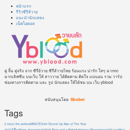
หน้าแรก
รีวิวซีรีส์วาย
แนะนำนักแสดง
เน็ตไอดอล
คู่ จิ้น คู่จริง จาก ซีรี่ย์วาย ซีรี่ส์วายไทย ร้อนแรง น่ารัก ใสๆ ฉากnc
ฉากเลิฟซีน บนเว็บ ให้ สาววาย ได้ติดตาม ติดใจ แน่นอน รวม วาร์ป
ช่องทางการติดตาม และ รูป นักแสดง ให้ได้ชม บน เว็บ yblood
สนับสนุนโดย
Sbobet
Tags
2 moon the series
4MINUTES
4th Runner Up Man of The Year
18+
A Boss and a Babe
2023
@arm_thanongsak359
Achirapon Wongariyapak
AiLongNhai