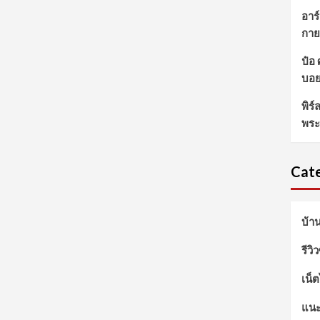
อาร์
กาย
ป๋อ
บอ
พิร
พระ
Cate
บ้า
รีวิ
เน็
แนะ