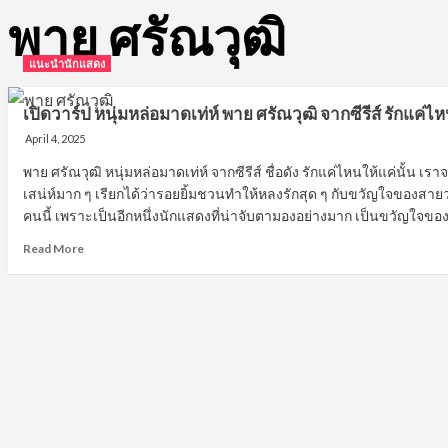
พาย ศรัณวุฒิ
แนะนำนักแสดง
เปิดวาร์ป หนุ่มหล่อมาดเท่ห์ พาย ศรัณวุฒิ จากซีรีส์ รักแค่ไห
April 4, 2025
พาย ศรัณวุฒิ หนุ่มหล่อมาดเท่ห์ จากซีรีส์ ชื่อดัง รักแค่ไหนให้แค่นั้น เ
เสน่ห์มาก ๆ เรียกได้ว่ารอยยิ้มชวนทำให้หลงรักสุด ๆ กับขวัญใจของสายว
คนนี้ เพราะเป็นอีกหนึ่งนักแสดงที่น่าจับตามองอย่างมาก เป็นขวัญใจของ
Read
Read More
more
about
เปิด
วาร์
ป
หนุ่ม
หล่อ
มาด
เท่ห์
พาย