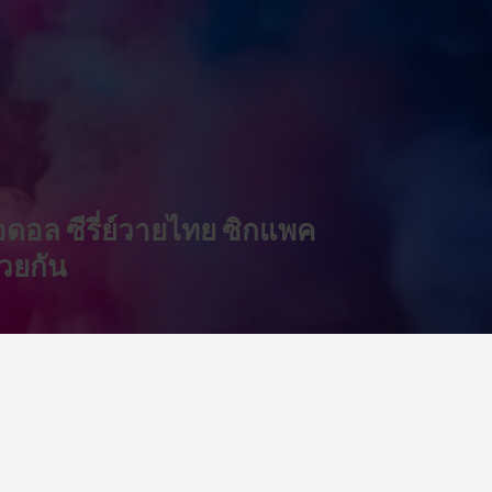
็ตไอดอล ซีรี่ย์วายไทย ซิกแพค
้วยกัน