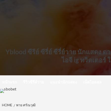
Skip
to
content
Yblood ซีรีย์ ซีรี่ย์ ซีรี่ย์วาย นักแสดง
ไอจี ig ทวิตเตอร์
หน้าแรก
รีวิวซีรีส์วาย
แนะนำนักแสดง
เน็ตไอดอล
HOME
พาย ศรัณวุฒิ