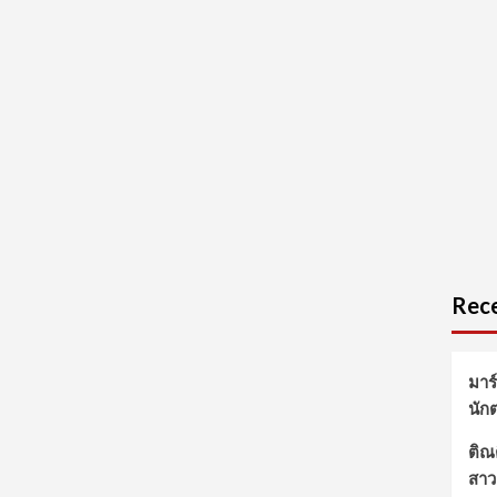
Rece
มาร
นัก
ติณต
สาว