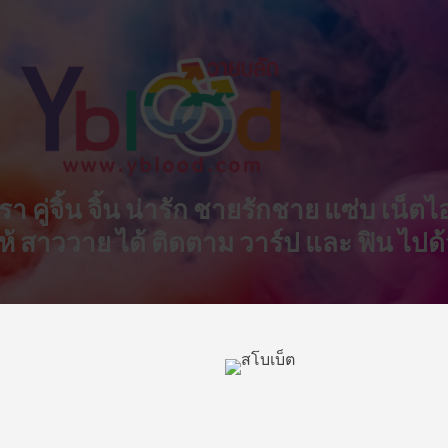
 ดารา คู่จิ้น จิ้น น่ารัก ชายรักชาย แซ่บ เน
 ให้ สาววาย ได้ ติดตาม วาร์ป และ ฟิน ไปด