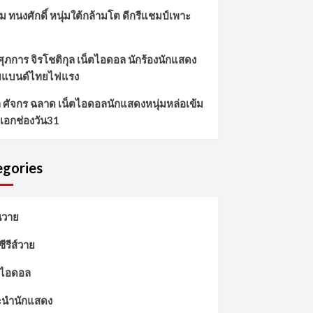
ม ทนงศักดิ์ หนุ่มใต้กล้ามโต ดีกรีแชมป์เพาะ
 ศุภการ จิรโชติกุล เน็ตไอดอล นักร้องนักแสดง
ยแบนด์ไทยไฟแรง
์ล ศัจกร ฉลาด เน็ตไอดอลนักแสดงหนุ่มหล่อเข้ม
เอกช่องวัน31
gories
นวาย
วซีรีส์วาย
ตไอดอล
นำนักแสดง