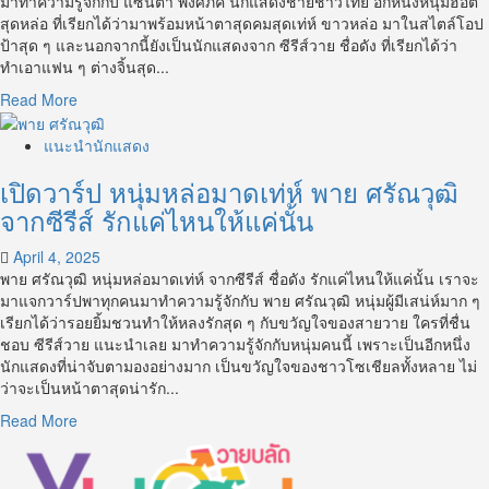
มาทำความรู้จักกับ แซนต้า พงศภัค นักแสดงชายชาวไทย อีกหนึ่งหนุ่มฮอต
สกรรจ์
สุดหล่อ ที่เรียกได้ว่ามาพร้อมหน้าตาสุดคมสุดเท่ห์ ขาวหล่อ มาในสไตล์โอป
นัก
ป้าสุด ๆ และนอกจากนี้ยังเป็นนักแสดงจาก ซีรีส์วาย ชื่อดัง ที่เรียกได้ว่า
แสดง
ทำเอาแฟน ๆ ต่างจิ้นสุด...
สาย
Read
Read More
วาย
more
จาก
about
แนะนำนักแสดง
ซี
เปิด
รีส์
เปิดวาร์ป หนุ่มหล่อมาดเท่ห์ พาย ศรัณวุฒิ
วาร์
เรื่อง
ป
จากซีรีส์ รักแค่ไหนให้แค่นั้น
Knock
หนุ่ม
Out
หล่อ
April 4, 2025
สุด
พาย ศรัณวุฒิ หนุ่มหล่อมาดเท่ห์ จากซีรีส์ ชื่อดัง รักแค่ไหนให้แค่นั้น เราจะ
เท่ห์
มาแจกวาร์ปพาทุกคนมาทำความรู้จักกับ พาย ศรัณวุฒิ หนุ่มผู้มีเสน่ห์มาก ๆ
แซนต้า
เรียกได้ว่ารอยยิ้มชวนทำให้หลงรักสุด ๆ กับขวัญใจของสายวาย ใครที่ชื่น
พงศ
ชอบ ซีรีส์วาย แนะนำเลย มาทำความรู้จักกับหนุ่มคนนี้ เพราะเป็นอีกหนึ่ง
ภัค
นักแสดงที่น่าจับตามองอย่างมาก เป็นขวัญใจของชาวโซเชียลทั้งหลาย ไม่
นัก
ว่าจะเป็นหน้าตาสุดน่ารัก...
แสดง
Read
Read More
จาก
more
ซี
about
รีย์
เปิด