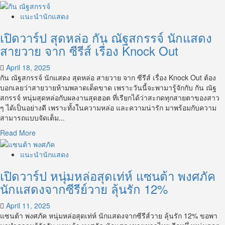
more
about
แนะนำนักแสดง
เปิด
เปิดวาร์ป สุดหล่อ กัน ณัฐสกรรจ์ นักแสดง
วาร์
ป
สายวาย จาก ซีรีส์ เรื่อง Knock Out
หนุ่ม
หล่อ
April 18, 2025
สุด
กัน ณัฐสกรรจ์ นักแสดง สุดหล่อ สายวาย จาก ซีรีส์ เรื่อง Knock Out ต้อง
เท่ห์
บอกเลยว่าสายวายห้ามพลาดเด็ดขาด เพราะวันนี้จะพามารู้จักกับ กัน ณัฐ
กัน
สกรรจ์ หนุ่มสุดหล่อกับผลงานสุดฮอต ที่เรียกได้ว่าสะกดทุกสายตาของสาว
สมาย
ๆ ได้เป็นอย่างดี เพราะทั้งในความหล่อ และความน่ารัก มาพร้อมกับความ
ชน
สามารถแบบจัดเต็ม...
กันต์
Read
Read More
นัก
more
แสดง
about
แนะนำนักแสดง
ซี
เปิด
รีส์
เปิดวาร์ป หนุ่มหล่อสุดเท่ห์ แซนต้า พงศภัค
วาร์
วาย
ป
นักแสดงจากซีรีย์วาย ลุ้นรัก 12%
Boys’
สุด
Love
หล่อ
April 11, 2025
กัน
แซนต้า พงศภัค หนุ่มหล่อสุดเท่ห์ นักแสดงจากซีรีส์วาย ลุ้นรัก 12% ขอพา
ณัฐ