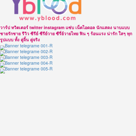
วาย
วาร์
ลุ้น
ป
รัก
หนุ่ม
12%
หล่อ
วาร์ป ทวิตเตอร์ twitter instagram แซ่บ เน็ตไอดอล นักแสดง นาบแบบ
มาด
ชายรักชาย รีวิว ซีรีย์ ซีรีย์วาย ซีรี่ย์วายไทย ฟิน ๆ ร้อนแรง น่ารัก ใสๆ ทุก
เท่ห์
รูปแบบ ทั้ง คู่จิ้น คู่จริง
พาย
ศรัณ
วุฒิ
จาก
ซี
รีส์
รัก
แค่
ไหน
ให้
แค่
นั้น