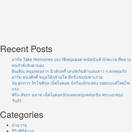
Recent Posts
มาร์ค Take Hormones ประวัติหนุ่มฮอต คณัสนันท์ นักตะเฆ่ ที่หลาย
คนกำลังจับตามอง
ติณติณ หนุ่มหล่อจาก นิวคันทรี่ เสน่ห์เกินต้านจนสาว ๆ ตกหลุมรัก
อาร์ม ทนงศักดิ์ หนุ่มใต้กล้ามโต ดีกรีแชมป์เพาะกาย
ป๋อ ศุภการ จิรโชติกุล เน็ตไอดอล นักร้องนักแสดง บอยแบนด์ไทยไฟ
แรง
พิร์ล ศัจกร ฉลาด เน็ตไอดอลนักแสดงหนุ่มหล่อเข้ม พระเอกช่อง
วัน31
Categories
บ้านวาย
รีวิวซีรีส์วาย