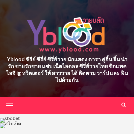
Skip
to
content
Yblood ซีรีย์ ซีรี่ย์ ซีรี่ย์วาย นักแสดง ดารา คู่จิ้น จิ้น น่า
รัก ชายรักชาย แซ่บ เน็ตไอดอล ซีรี่ย์วายไทย ซิกแพค
ไอจี ig ทวิตเตอร์ ให้ สาววาย ได้ ติดตาม วาร์ป และ ฟิน
ไปด้วยกัน
Primary
Menu