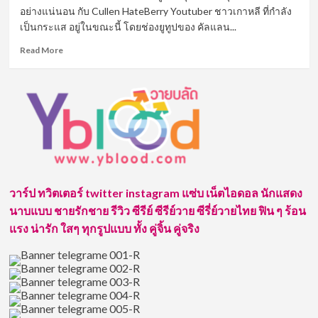
1
อย่างแน่นอน กับ Cullen HateBerry Youtuber ชาวเกาหลี ที่กำลัง
ใน
เป็นกระแส อยู่ในขณะนี้ โดยช่องยูทูปของ คัลแลน...
3
หนุ่ม
Read
Read More
สุด
more
น่า
about
รัก
เปิด
จาก
วาร์
ช่อง
ป
Cullen
Cullen
Hateberry
HateBerry
ยู
ทู
ป
วาร์ป ทวิตเตอร์ twitter instagram แซ่บ เน็ตไอดอล นักแสดง
เบอร์
นาบแบบ ชายรักชาย รีวิว ซีรีย์ ซีรีย์วาย ซีรี่ย์วายไทย ฟิน ๆ ร้อน
ที่มา
แรง
แรง น่ารัก ใสๆ ทุกรูปแบบ ทั้ง คู่จิ้น คู่จริง
ขวัญใจ
ชาว
ไทย
ใน
ตอน
นี้