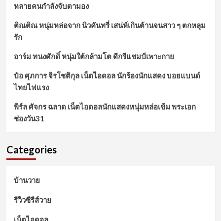
หลายคนกำลังจับตามอง
ติณติณ หนุ่มหล่อจาก นิวคันทรี่ เสน่ห์เกินต้านจนสาว ๆ ตกหลุม
รัก
อาร์ม ทนงศักดิ์ หนุ่มใต้กล้ามโต ดีกรีแชมป์เพาะกาย
ป๋อ ศุภการ จิรโชติกุล เน็ตไอดอล นักร้องนักแสดง บอยแบนด์
ไทยไฟแรง
พิร์ล ศัจกร ฉลาด เน็ตไอดอลนักแสดงหนุ่มหล่อเข้ม พระเอก
ช่องวัน31
Categories
บ้านวาย
รีวิวซีรีส์วาย
เน็ตไอดอล