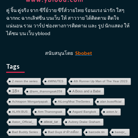
คู่ จิ้น คู่จริง จาก ซีรี่ย์วาย ซีรี่ส์วายไทย ร้อนแรง น่ารัก ใสๆ
ฉากnc ฉากเลิฟซีน บนเว็บ ให้ สาววาย ได้ติดตาม ติดใจ
แน่นอน รวม วาร์ป ช่องทางการติดตาม และ รูป นักแสดง ให้
ได้ชม บน เว็บ yblood
สนับสนุนโดย
Sbobet
Tags
2 moon the series
4MINUTES
4th Runner Up Man of The Year 2023
18+
A Boss and a Babe
@arm_thanongsak359
Achirapon Wongariyapak
AiLongNhai TheSeries
alan.busofficial
ALAN BUS
Arm Thanongsak
Asgard Bangkok
aston.lv
atiwat_tar
Aston_Official_
Aubrey Drake Graham
Bad Buddy Series
Bad Guys ล่าล้างเมือง
barcode.tin
basvpr_