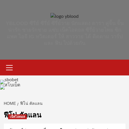
Skip
to
content
YBLOOD ซีรีย์ ซีรี่ย์ ซีรี่ย์วาย นักแสดง ดารา คู่จิ้น จิ้น
น่ารัก ชายรักชาย แซ่บ เน็ตไอดอล ซีรี่ย์วายไทย ซิก
แพค ไอจี IG ทวิตเตอร์ ให้ สาววาย ได้ ติดตาม วาร์ป
และ ฟิน ไปด้วยกัน
Primary
Menu
HOME
ฟีโน่ คัลแลน
ฟีโน่ คัลแลน
เน็ตไอดอล