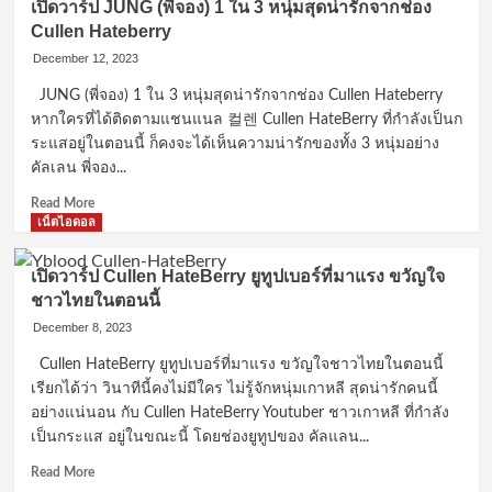
เปิดวาร์ป JUNG (พี่จอง) 1 ใน 3 หนุ่มสุดน่ารักจากช่อง
Cullen Hateberry
December 12, 2023
JUNG (พี่จอง) 1 ใน 3 หนุ่มสุดน่ารักจากช่อง Cullen Hateberry
หากใครที่ได้ติดตามแชนแนล 컬렌 Cullen HateBerry ที่กำลังเป็นก
ระแสอยู่ในตอนนี้ ก็คงจะได้เห็นความน่ารักของทั้ง 3 หนุ่มอย่าง
คัลเลน พี่จอง...
Read
Read More
more
เน็ตไอดอล
about
เปิด
เปิดวาร์ป Cullen HateBerry ยูทูปเบอร์ที่มาแรง ขวัญใจ
วาร์
ชาวไทยในตอนนี้
ป
JUNG
December 8, 2023
(พี่
Cullen HateBerry ยูทูปเบอร์ที่มาแรง ขวัญใจชาวไทยในตอนนี้
จอง)
เรียกได้ว่า วินาทีนี้คงไม่มีใคร ไม่รู้จักหนุ่มเกาหลี สุดน่ารักคนนี้
1
ใน
อย่างแน่นอน กับ Cullen HateBerry Youtuber ชาวเกาหลี ที่กำลัง
3
เป็นกระแส อยู่ในขณะนี้ โดยช่องยูทูปของ คัลแลน...
หนุ่ม
Read
สุด
Read More
more