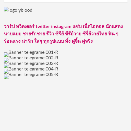
น่า
about
รัก
เปิด
จาก
วาร์
ช่อง
ป
Cullen
วาร์ป ทวิตเตอร์ twitter instagram แซ่บ เน็ตไอดอล นักแสดง
Cullen
Hateberry
HateBerry
นาบแบบ ชายรักชาย รีวิว ซีรีย์ ซีรีย์วาย ซีรี่ย์วายไทย ฟิน ๆ
ยู
ร้อนแรง น่ารัก ใสๆ ทุกรูปแบบ ทั้ง คู่จิ้น คู่จริง
ทู
ป
เบอร์
ที่มา
แรง
ขวัญใจ
ชาว
ไทย
ใน
ตอน
นี้