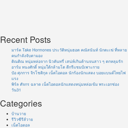
Recent Posts
มาร์ค Take Hormones ประวัติหนุ่มฮอต คณัสนันท์ นักตะเฆ่ ที่หลาย
คนกำลังจับตามอง
ติณติณ หนุ่มหล่อจาก นิวคันทรี่ เสน่ห์เกินต้านจนสาว ๆ ตกหลุมรัก
อาร์ม ทนงศักดิ์ หนุ่มใต้กล้ามโต ดีกรีแชมป์เพาะกาย
ป๋อ ศุภการ จิรโชติกุล เน็ตไอดอล นักร้องนักแสดง บอยแบนด์ไทยไฟ
แรง
พิร์ล ศัจกร ฉลาด เน็ตไอดอลนักแสดงหนุ่มหล่อเข้ม พระเอกช่อง
วัน31
Categories
บ้านวาย
รีวิวซีรีส์วาย
เน็ตไอดอล