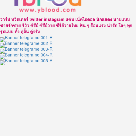
ป
หนุ่ม
หล่อ
วาร์ป ทวิตเตอร์ twitter instagram แซ่บ เน็ตไอดอล นักแสดง นาบแบบ
มาด
ชายรักชาย รีวิว ซีรีย์ ซีรีย์วาย ซีรี่ย์วายไทย ฟิน ๆ ร้อนแรง น่ารัก ใสๆ ทุก
เท่ห์
รูปแบบ ทั้ง คู่จิ้น คู่จริง
พาย
ศรัณ
วุฒิ
จาก
ซี
รีส์
รัก
แค่
ไหน
ให้
แค่
นั้น