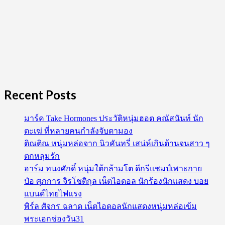
Recent Posts
มาร์ค Take Hormones ประวัติหนุ่มฮอต คณัสนันท์ นัก
ตะเฆ่ ที่หลายคนกำลังจับตามอง
ติณติณ หนุ่มหล่อจาก นิวคันทรี่ เสน่ห์เกินต้านจนสาว ๆ
ตกหลุมรัก
อาร์ม ทนงศักดิ์ หนุ่มใต้กล้ามโต ดีกรีแชมป์เพาะกาย
ป๋อ ศุภการ จิรโชติกุล เน็ตไอดอล นักร้องนักแสดง บอย
แบนด์ไทยไฟแรง
พิร์ล ศัจกร ฉลาด เน็ตไอดอลนักแสดงหนุ่มหล่อเข้ม
พระเอกช่องวัน31