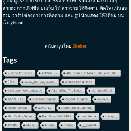
คู่ จิ้น คู่จริง จาก ซีรี่ย์วาย ซีรี่ส์วายไทย ร้อนแรง น่ารัก ใสๆ
ฉากnc ฉากเลิฟซีน บนเว็บ ให้ สาววาย ได้ติดตาม ติดใจ แน่นอน
รวม วาร์ป ช่องทางการติดตาม และ รูป นักแสดง ให้ได้ชม บน
เว็บ yblood
สนับสนุนโดย
Sbobet
Tags
2 moon the series
4MINUTES
4th Runner Up Man of The Year 2023
18+
A Boss and a Babe
@arm_thanongsak359
Achirapon Wongariyapak
AiLongNhai TheSeries
alan.busofficial
ALAN BUS
Arm Thanongsak
Asgard Bangkok
aston.lv
atiwat_tar
Aston_Official_
Aubrey Drake Graham
Bad Buddy Series
Bad Guys ล่าล้างเมือง
barcode.tin
basvpr_
bb0un
bbasjtr
bbenlk
bbillkin
__markntk