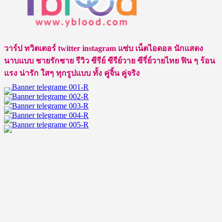
วาร์
ป
อิน
สา
วาร์ป ทวิตเตอร์ twitter instagram แซ่บ เน็ตไอดอล นักแสดง
ริน
นาบแบบ ชายรักชาย รีวิว ซีรีย์ ซีรีย์วาย ซีรี่ย์วายไทย ฟิน ๆ ร้อน
หนุ่ม
แรง น่ารัก ใสๆ ทุกรูปแบบ ทั้ง คู่จิ้น คู่จริง
Cute
Boy
นัก
แสดง
ซี
รีส์
วาย
หน้า
ใส
ขวัญใจ
ทุก
คน