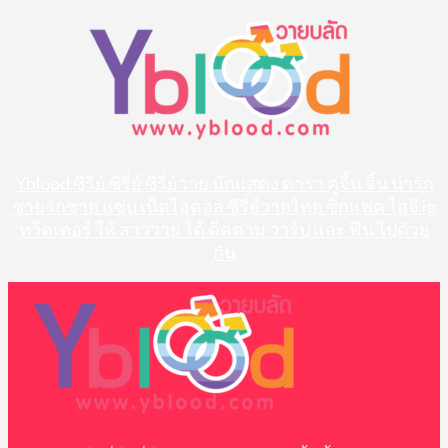
Skip
to
content
Yblood ซีรีย์ ซีรี่ย์ ซีรี่ย์วาย นักแสดง ดารา คู่จิ้น จิ้น น่ารัก
ชายรักชาย แซ่บ เน็ตไอดอล ซีรี่ย์วายไทย ซิกแพค ไอจี ig
ทวิตเตอร์ ให้ สาววาย ได้ ติดตาม วาร์ป และ ฟิน ไปด้วย
กัน
Primary
Menu