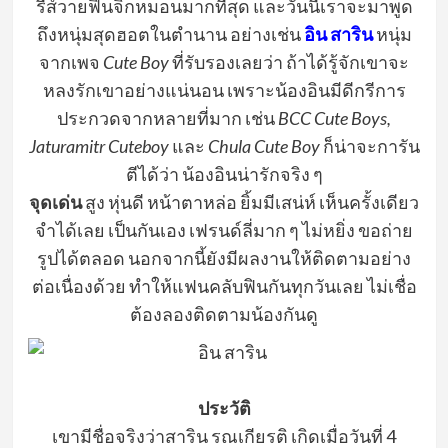
รีส์วายฟินจิกหมอนมากที่สุด และวันนี้เราจะมาพูด
ถึงหนุ่มสุดฮอตในตำนาน อย่างเช่น
อิน สาริน
หนุ่ม
จากเพจ
Cute Boy
ที่รับรองเลยว่า ถ้าได้รู้จักเขาจะ
หลงรักเขาอย่างแน่นอน เพราะน้องอินมีดีกรีการ
ประกวดจากหลายที่มาก เช่น
BCC Cute Boys,
Jaturamitr Cuteboy
และ
Chula Cute Boy
ก็น่าจะการัน
ตีได้ว่า น้องอินน่ารักจริง ๆ
จุดเด่น
สูง หุ่นดี หน้าตาหล่อ ยิ้มมีเสน่ห์ เห็นครั้งเดียว
จำได้เลย เป็นกันเอง เฟรนด์ลี่มาก ๆ ไม่หยิ่ง ขอถ่าย
รูปได้ตลอด นอกจากนี้ยังมีผลงานให้ติดตามอย่าง
ต่อเนื่องด้วย ทำให้แฟนคลับฟินกันทุกวันเลย ไม่เชื่อ
ต้องลองติดตามน้องกันดู
ประวัติ
เขามีชื่อจริงว่าสาริน รณเกียรติ เกิดเมื่อวันที่ 4