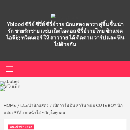
Skip
to
content
Yblood ซีรีย์ ซีรี่ย์ ซีรี่ย์วาย นักแสดง ดารา คู่จิ้น จิ้น น่า
รัก ชายรักชาย แซ่บ เน็ตไอดอล ซีรี่ย์วายไทย ซิกแพค
ไอจี ig ทวิตเตอร์ ให้ สาววาย ได้ ติดตาม วาร์ป และ ฟิน
ไปด้วยกัน
Primary
Menu
HOME
แนะนำนักแสดง
เปิดวาร์ป อิน สาริน หนุ่ม CUTE BOY นัก
แสดงซีรีส์วายหน้าใส ขวัญใจทุกคน
แนะนำนักแสดง