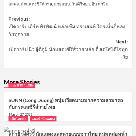
แสดง
,
นักแสดงซีรีส์วาย
,
นายแบบ
,
วันดีวิทยา
,
อิน สาริน
Post
Previous:
เปิดวาร์ป เอิร์ท พิรพัฒน์ หล่อเข้ม ทรงเสน่ห์ ใครเห็นก็หลง
navigation
รักทุกราย
Next:
เปิดวาร์ป นิว ฐิติภูมิ นักแสดงซีรีส์วาย หล่อ ตี๋ สดใสได้ใจทุก
วัย
More Stories
แนะนำนักแสดง
SUNN (Cong Duong) หนุ่มเวียดนามมากความสามารถ
กับกระแสซีรีส์วายไทย
March 27, 2026
เน็ตไอดอล
แนะนำนักแสดง
สกาย วงศ์รวี นักแสดงและนายแบบชาวไทย หนุ่มหล่อหน้า