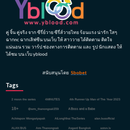
คู่ จิ้น คู่จริง จาก ซีรี่ย์วาย ซีรี่ส์วายไทย ร้อนแรง น่ารัก ใสๆ
ฉากnc ฉากเลิฟซีน บนเว็บ ให้ สาววาย ได้ติดตาม ติดใจ
แน่นอน รวม วาร์ป ช่องทางการติดตาม และ รูป นักแสดง ให้
ได้ชม บน เว็บ yblood
สนับสนุนโดย
Sbobet
Tags
2 moon the series
4MINUTES
4th Runner Up Man of The Year 2023
18+
A Boss and a Babe
@arm_thanongsak359
Achirapon Wongariyapak
AiLongNhai TheSeries
alan.busofficial
ALAN BUS
Arm Thanongsak
Asgard Bangkok
aston.lv