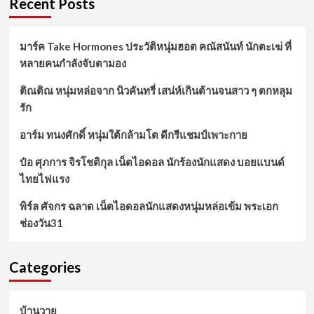
Recent Posts
มาร์ค Take Hormones ประวัติหนุ่มฮอต คณัสนันท์ นักตะเฆ่ ที่
หลายคนกำลังจับตามอง
ติณติณ หนุ่มหล่อจาก นิวคันทรี่ เสน่ห์เกินต้านจนสาว ๆ ตกหลุม
รัก
อาร์ม ทนงศักดิ์ หนุ่มใต้กล้ามโต ดีกรีแชมป์เพาะกาย
ป๋อ ศุภการ จิรโชติกุล เน็ตไอดอล นักร้องนักแสดง บอยแบนด์
ไทยไฟแรง
พิร์ล ศัจกร ฉลาด เน็ตไอดอลนักแสดงหนุ่มหล่อเข้ม พระเอก
ช่องวัน31
Categories
บ้านวาย