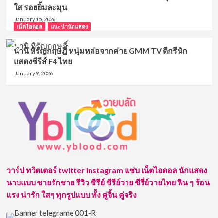
ใส รอยยิ้มละมุน
January 15, 2026
เน็ตไอดอล
แนะนำนักแสดง
นานิ หิรัญกฤษฎิ์ หนุ่มหล่อจากค่าย GMM TV ดีกรีนัก
แสดงซีรีส์ F4 ไทย
January 9, 2026
วาร์ป ทวิตเตอร์ twitter instagram แซ่บ เน็ตไอดอล นักแสดง
นาบแบบ ชายรักชาย รีวิว ซีรีย์ ซีรีย์วาย ซีรี่ย์วายไทย ฟิน ๆ ร้อน
แรง น่ารัก ใสๆ ทุกรูปแบบ ทั้ง คู่จิ้น คู่จริง