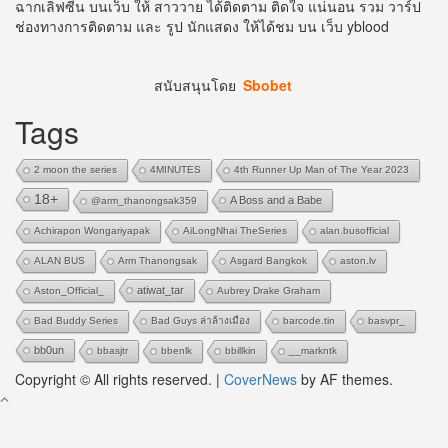
ฉากเลิฟซีน บนเว็บ ให้ สาววาย ได้ติดตาม ติดใจ แน่นอน รวม วาร์ป
ช่องทางการติดตาม และ รูป นักแสดง ให้ได้ชม บน เว็บ yblood
สนับสนุนโดย
Sbobet
Tags
2 moon the series
4MINUTES
4th Runner Up Man of The Year 2023
18+
A Boss and a Babe
@arm_thanongsak359
Achirapon Wongariyapak
AiLongNhai TheSeries
alan.busofficial
ALAN BUS
Arm Thanongsak
Asgard Bangkok
aston.lv
atiwat_tar
Aston_Official_
Aubrey Drake Graham
Bad Buddy Series
Bad Guys ล่าล้างเมือง
barcode.tin
basvpr_
bb0un
bbasjtr
bbenlk
bbillkin
__markntk
Copyright © All rights reserved.
|
CoverNews
by AF themes.