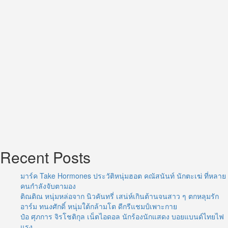
นี้
Recent Posts
มาร์ค Take Hormones ประวัติหนุ่มฮอต คณัสนันท์ นักตะเฆ่ ที่หลาย
คนกำลังจับตามอง
ติณติณ หนุ่มหล่อจาก นิวคันทรี่ เสน่ห์เกินต้านจนสาว ๆ ตกหลุมรัก
อาร์ม ทนงศักดิ์ หนุ่มใต้กล้ามโต ดีกรีแชมป์เพาะกาย
ป๋อ ศุภการ จิรโชติกุล เน็ตไอดอล นักร้องนักแสดง บอยแบนด์ไทยไฟ
แรง