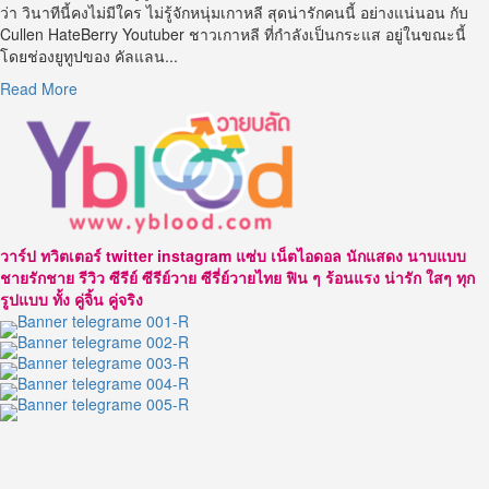
1
ว่า วินาทีนี้คงไม่มีใคร ไม่รู้จักหนุ่มเกาหลี สุดน่ารักคนนี้ อย่างแน่นอน กับ
ใน
Cullen HateBerry Youtuber ชาวเกาหลี ที่กำลังเป็นกระแส อยู่ในขณะนี้
3
โดยช่องยูทูปของ คัลแลน...
หนุ่ม
Read
Read More
สุด
more
น่า
about
รัก
เปิด
จาก
วาร์
ช่อง
ป
Cullen
Cullen
Hateberry
HateBerry
วาร์ป ทวิตเตอร์ twitter instagram แซ่บ เน็ตไอดอล นักแสดง นาบแบบ
ยู
ชายรักชาย รีวิว ซีรีย์ ซีรีย์วาย ซีรี่ย์วายไทย ฟิน ๆ ร้อนแรง น่ารัก ใสๆ ทุก
ทู
รูปแบบ ทั้ง คู่จิ้น คู่จริง
ป
เบอร์
ที่มา
แรง
ขวัญใจ
ชาว
ไทย
ใน
ตอน