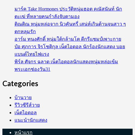
มาร์ค Take Hormones ประวัติหนุ่มฮอต คณัสนันท์ นัก
ตะเฆ่ ที่หลายคนกำลังจับตามอง
ติณติณ หนุ่มหล่อจาก นิวคันทรี่ เสน่ห์เกินต้านจนสาว ๆ
ตกหลุมรัก
อาร์ม ทนงศักดิ์ หนุ่มใต้กล้ามโต ดีกรีแชมป์เพาะกาย
ป๋อ ศุภการ จิรโชติกุล เน็ตไอดอล นักร้องนักแสดง บอย
แบนด์ไทยไฟแรง
พิร์ล ศัจกร ฉลาด เน็ตไอดอลนักแสดงหนุ่มหล่อเข้ม
พระเอกช่องวัน31
Categories
บ้านวาย
รีวิวซีรีส์วาย
เน็ตไอดอล
แนะนำนักแสดง
หน้าแรก