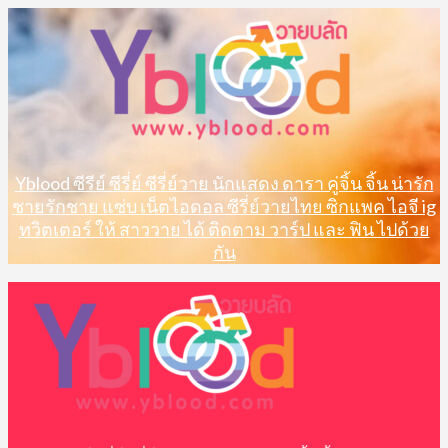
Skip
to
content
Yblood ซีรีย์ ซีรี่ย์ ซีรี่ย์วาย นักแสดง ดารา คู่จิ้น จิ้น น่ารัก
ชายรักชาย แซ่บ เน็ตไอดอล ซีรี่ย์วายไทย ซิกแพค ไอจี ig
ทวิตเตอร์ ให้ สาววาย ได้ ติดตาม วาร์ป และ ฟิน ไปด้วย
กัน
Primary
Menu