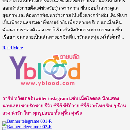
บันดาลใจให้กับวงการฟิตเนสของเอเชีย เขาเริ่มต้นเส้นทางการ
ออกกำลังกายตั้งแต่ช่วงวัยรุ่น จากความชื่นชอบในการดูแล
สุขภาพและต้องการพัฒนาร่างกายให้แข็งแรงกว่าเดิม เดิมทีเขา
เป็นเพียงคนธรรมดาที่ชอบเข้ายิมเพื่อคลายเครียด แต่เมื่อเห็น
พัฒนาการของตัวเอง เขาก็เริ่มจริงจังกับการเพาะกายมากขึ้น
เรื่อย ๆ จนกลายเป็นเส้นทางอาชีพที่เขารักและทุ่มเทให้เต็มที่...
Read
Read More
more
about
Hong
Xiaolong
แชมป์
เพาะ
กาย
แห่ง
วาร์ป ทวิตเตอร์ twitter instagram แซ่บ เน็ตไอดอล นักแสดง
เอเชีย
นาบแบบ ชายรักชาย รีวิว ซีรีย์ ซีรีย์วาย ซีรี่ย์วายไทย ฟิน ๆ ร้อน
นาย
แรง น่ารัก ใสๆ ทุกรูปแบบ ทั้ง คู่จิ้น คู่จริง
แบบ
หล่อ