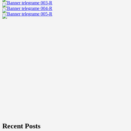
ปัง
หนุ่ม
ฮอต
มาก
ความ
สามารถ
Recent Posts