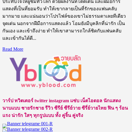
ประทับใจให้ผู้ชมทั่วโลก ด้วยผลงานที่โดดเด่น และฝีมือการ
แสดงที่เป็นที่ยอมรับ ทำให้เขากลายเป็นที่รักของแฟนคลับ
มากมาย และแน่นอนว่าโปรไฟล์ของเขาไม่ธรรมดาเลยทีเดียว
จุดเด่น นอกจากฝีมือการแสดงแล้ว โอมยังมีบุคลิกที่น่ารัก เป็น
กันเอง และเข้าถึงง่าย ทำให้เขาสามารถใกล้ชิดกับแฟนคลับ
และเข้ากันได้ดี...
Read
Read More
more
about
เปิด
ประวัติ
โอม
ภวัต
ดาว
วาร์ป ทวิตเตอร์ twitter instagram แซ่บ เน็ตไอดอล นักแสดง
รุ่ง
นาบแบบ ชายรักชาย รีวิว ซีรีย์ ซีรีย์วาย ซีรี่ย์วายไทย ฟิน ๆ ร้อน
สาย
แรง น่ารัก ใสๆ ทุกรูปแบบ ทั้ง คู่จิ้น คู่จริง
วาย
สุด