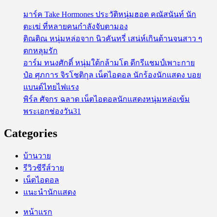
มาร์ค Take Hormones ประวัติหนุ่มฮอต คณัสนันท์ นัก
ตะเฆ่ ที่หลายคนกำลังจับตามอง
ติณติณ หนุ่มหล่อจาก นิวคันทรี่ เสน่ห์เกินต้านจนสาว ๆ
ตกหลุมรัก
อาร์ม ทนงศักดิ์ หนุ่มใต้กล้ามโต ดีกรีแชมป์เพาะกาย
ป๋อ ศุภการ จิรโชติกุล เน็ตไอดอล นักร้องนักแสดง บอย
แบนด์ไทยไฟแรง
พิร์ล ศัจกร ฉลาด เน็ตไอดอลนักแสดงหนุ่มหล่อเข้ม
พระเอกช่องวัน31
Categories
บ้านวาย
รีวิวซีรีส์วาย
เน็ตไอดอล
แนะนำนักแสดง
หน้าแรก