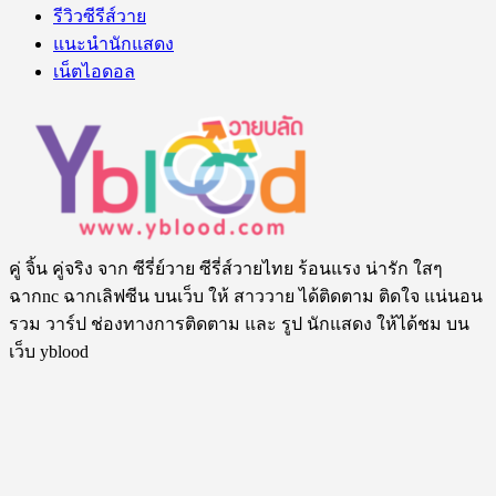
รีวิวซีรีส์วาย
แนะนำนักแสดง
เน็ตไอดอล
คู่ จิ้น คู่จริง จาก ซีรี่ย์วาย ซีรี่ส์วายไทย ร้อนแรง น่ารัก ใสๆ
ฉากnc ฉากเลิฟซีน บนเว็บ ให้ สาววาย ได้ติดตาม ติดใจ แน่นอน
รวม วาร์ป ช่องทางการติดตาม และ รูป นักแสดง ให้ได้ชม บน
เว็บ yblood
สนับสนุนโดย
Sbobet
Tags