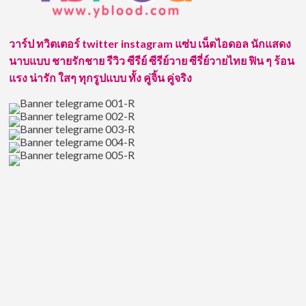
วาร์ป ทวิตเตอร์ twitter instagram แซ่บ เน็ตไอดอล นักแสดง
นาบแบบ ชายรักชาย รีวิว ซีรีย์ ซีรีย์วาย ซีรี่ย์วายไทย ฟิน ๆ ร้อน
แรง น่ารัก ใสๆ ทุกรูปแบบ ทั้ง คู่จิ้น คู่จริง