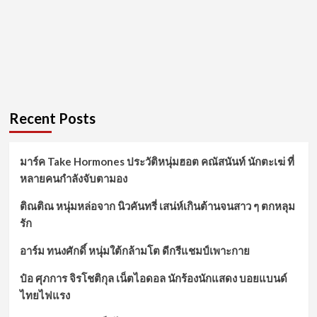
Recent Posts
มาร์ค Take Hormones ประวัติหนุ่มฮอต คณัสนันท์ นักตะเฆ่ ที่
หลายคนกำลังจับตามอง
ติณติณ หนุ่มหล่อจาก นิวคันทรี่ เสน่ห์เกินต้านจนสาว ๆ ตกหลุม
รัก
อาร์ม ทนงศักดิ์ หนุ่มใต้กล้ามโต ดีกรีแชมป์เพาะกาย
ป๋อ ศุภการ จิรโชติกุล เน็ตไอดอล นักร้องนักแสดง บอยแบนด์
ไทยไฟแรง