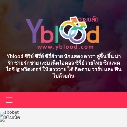
Skip
to
content
Yblood ซีรีย์ ซีรี่ย์ ซีรี่ย์วาย นักแสดง ดารา คู่จิ้น จิ้น น่า
รัก ชายรักชาย แซ่บ เน็ตไอดอล ซีรี่ย์วายไทย ซิกแพค
ไอจี ig ทวิตเตอร์ ให้ สาววาย ได้ ติดตาม วาร์ป และ ฟิน
ไปด้วยกัน
Primary
Menu