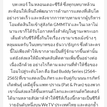
บท เทอร์ ใน หลอนเดอะซีรีส์ ซึ่งทุกบทบาทล้วน
สะท้อนให้เห็นถึงพัฒนาการด้านการแสดงที่เติบโต
อย่างรวดเร็ว และหลังจากการทาบทามจากผู้บริหาร
โอมตัดสินใจเข้าสู่สังกัด
GMMTV
และในเวลาไม่
นาน เขาก็ได้รับโอกาสครั้งสำคัญในฐานะพระเอก
เต็มตัวกับซีรีส์ซึ้งกินใจเรื่อง เขามาเชงเม้งข้าง ๆ
หลุมผมครับ ในบทบาทของ ธันวา/ธัญกร ซึ่งตัวละคร
นี้ไม่เพียงทำให้เขากลายเป็นที่รู้จักมากขึ้นเท่านั้น
แต่ยังส่งผลให้มีแฟนคลับติดตามเพิ่มขึ้นอย่างต่อ
เนื่องอีกด้วย อย่างไรก็ตาม ผลงานที่ทำให้ชื่อของ
โอมไปสู่ระดับโลก คือ
Bad Buddy Series (2564–
2565) ที่เขาแสดงเป็น ภัทร และจับคู่กับ
นนน กรภัทร์
เกิดพันธุ์ เคมีคู่จิ้น แพท-ปราณ (
Pat & Pran
) ของพวก
เขานั้นส่งผลให้ขึ้นเทรนด์โลกและเทรนด์ทวิตเตอร์
ได้นานหลายสัปดาห์ ทำให้ซีรีส์เรื่องนี้กลายเป็นซีรีส์
วายอันดับหนึ่งบน
WeTV
ประเทศไทย และตอกย้ำ