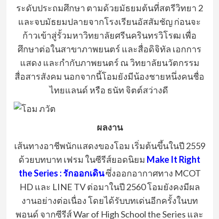
ระดับประถมศึกษา ตามด้วยมัธยมต้นที่สตรีวิทยา 2
และจบมัธยมปลายจากโรงเรียนอัสสัมชัญ ก่อนจะ
ก้าวเข้าสู่รั้วมหาวิทยาลัยศรีนครินทรวิโรฒ เพื่อ
ศึกษาต่อในสาขาภาพยนตร์ และสื่อดิจิทัล เอกการ
แสดง และกำกับภาพยนตร์ ณ วิทยาลัยนวัตกรรม
สื่อสารสังคม นอกจากนี้โอมยังมีน้องชายหนึ่งคนชื่อ
ไทยแลนด์ หรือ ธนัท จิตต์สว่างดี
ผลงาน
เส้นทางอาชีพนักแสดงของโอม เริ่มต้นขึ้นในปี 2559
ด้วยบทบาท เฟรม ในซีรีส์ยอดนิยม
Make It Right
the Series : รักออกเดิน
ซึ่งออกอากาศทาง
MCOT
HD
และ
LINE TV
ต่อมาในปี 2560 โอมยังคงมีผล
งานอย่างต่อเนื่อง โดยได้รับบทเด่นอีกครั้งในบท
พอนด์ จากซีรีส์
War of High School the Series
และ