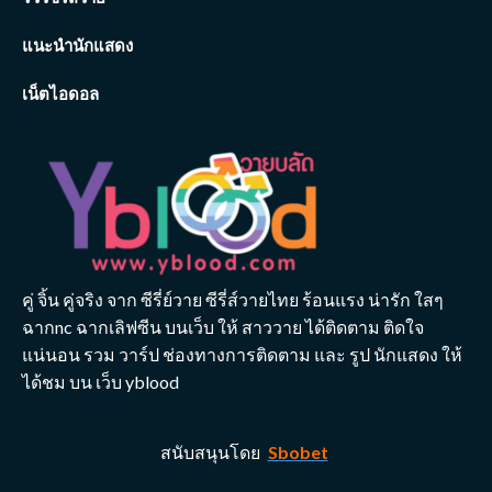
แนะนำนักแสดง
เน็ตไอดอล
คู่ จิ้น คู่จริง จาก ซีรี่ย์วาย ซีรี่ส์วายไทย ร้อนแรง น่ารัก ใสๆ
ฉากnc ฉากเลิฟซีน บนเว็บ ให้ สาววาย ได้ติดตาม ติดใจ
แน่นอน รวม วาร์ป ช่องทางการติดตาม และ รูป นักแสดง ให้
ได้ชม บน เว็บ yblood
สนับสนุนโดย
Sbobet