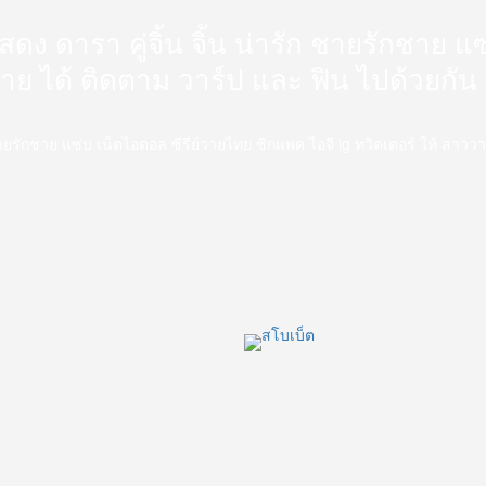
นักแสดง ดารา คู่จิ้น จิ้น น่ารัก ชายรักชาย
วาย ได้ ติดตาม วาร์ป และ ฟิน ไปด้วยกัน
่ารัก ชายรักชาย แซ่บ เน็ตไอดอล ซีรี่ย์วายไทย ซิกแพค ไอจี ig ทวิตเตอร์ ให้ สา