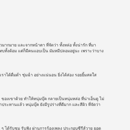
ากมาย และจากหน้าตา ที่จัดว่า ทั้งหล่อ ทั้งน่ารัก ที่มา
แทบทั้งด้อม แต่ก็มีคนแอบเป็น มัมหมีปลอมอยู่นะ เพราะว่าบาง
ราได้ดื่มด่ำ ชุ่มฉ่ำ อย่างแน่นอน ยิ่งได้ส่อง รอยยิ้มสดใส
ของเขาด้วย ทำให้หนุ่มบุ๊ค กลายเป็นหนุ่มหล่อ ที่น่าเอ็นดู ไม่
านแล้ว หนุ่มบุ๊ค ยังมีรูปร่างที่ดีมาก และสีผิว ที่จัดว่า
น ๆ ได้รับชม รับฟัง ผ่านการร้องเพลง ประกอบซีรีส์วาย ยอด