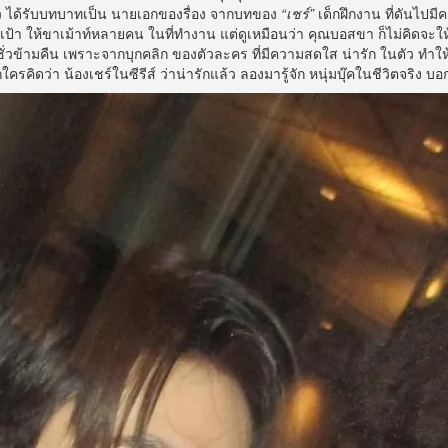
ตัว ได้รับบทบาทเป็น นายเอกของรื่อง จากบทของ
“เชร์”
เด็กฝึกงาน ที่ดันไปมี
ป้า ให้ขาเม้าท์หลายคน ในที่ทำงาน แต่ดูเหมือนว่า คุณบอสขา ก็ไม่คิดจะ
มีในชั่วข้ามคืน เพราะจากบุกคลิก ของตัวละคร ที่มีความสดใส น่ารัก ในตัว ทำใ
รคิดว่า น้องเชร์ในซีรีส์ ว่าน่ารักแล้ว ลองมารู้จัก หนุ่มบุ๊คในชีวิตจริง บอก