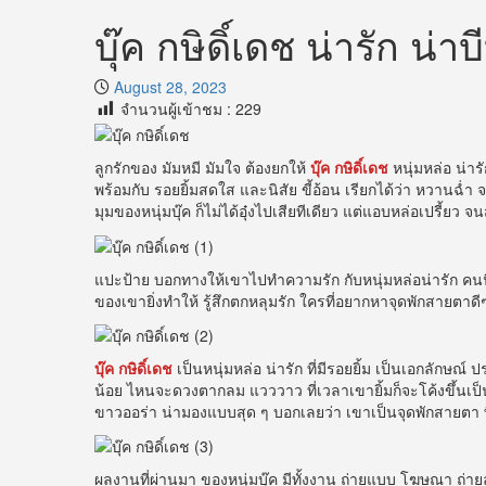
บุ๊ค กษิดิ์เดช น่ารัก น่าบ
August 28, 2023
จำนวนผู้เข้าชม :
229
ลูกรักของ มัมหมี มัมใจ ต้องยกให้
บุ๊ค กษิดิ์เดช
หนุ่มหล่อ น่า
พร้อมกับ รอยยิ้มสดใส และนิสัย ขี้อ้อน เรียกได้ว่า หวานฉ่
มุมของหนุ่มบุ๊ค ก็ไม่ได้อุ๋งไปเสียทีเดียว แต่แอบหล่อเปรี้ยว
แปะป้าย บอกทางให้เขาไปทำความรัก กับหนุ่มหล่อน่ารัก คนนี
ของเขายิ่งทำให้ รู้สึกตกหลุมรัก ใครที่อยากหาจุดพักสายตาดีๆ
บุ๊ค กษิดิ์เดช
เป็นหนุ่มหล่อ น่ารัก ที่มีรอยยิ้ม เป็นเอกลักษณ
น้อย ไหนจะดวงตากลม แวววาว ที่เวลาเขายิ้มก็จะโค้งขึ้นเป็นส
ขาวออร่า น่ามองแบบสุด ๆ บอกเลยว่า เขาเป็นจุดพักสายตา ที
ผลงานที่ผ่านมา ของหนุ่มบุ๊ค มีทั้งงาน ถ่ายแบบ โฆษณา ถ่าย