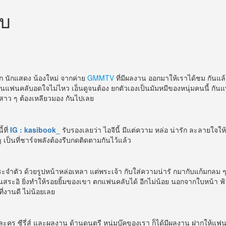
ีบ
รัก นักแสดง น้องใหม่ จากค่าย
GMMTV
ที่มีผลงาน ออกมาให้เราได้ชม กันแล้วม
ำ จนแฟนคลับอดใจไม่ไหว เอ็นดูจนต้อง ยกตัวเองเป็นมัมหมีของหนุ่มคนนี้ กัน
 จนสาว ๆ ต้องเหลียวมอง กันไปเลย
้ที่
IG : kasibook_
รับรองเลยว่า ไอจีนี้ มีแต่ความ หล่อ น่ารัก ละลายใจให้เ
 เป็นที่ชาร์จพลังต้องรีบกดติดตามกันไว้แล้ว
์ ประจำตัว ด้วยรูปหน้าหล่อเหลา แต่พระเจ้า กับใส่ความน่ารั กมากับแก้มกลม ๆ 
ระอิ ยิ่งทำให้รอยยิ้มของเขา ตกแฟนคลับได้ อีกไม่น้อย นอกจากใบหน้า ฟ้าประท
่งานดี ไม่น้อยเลย
ละคร ซีรี่ส์ และผลงาน ด้านดนตรี หนุ่มบุ๊คของเรา ก็ได้มีผลงาน ฝากให้แฟ