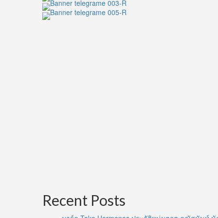
เอ
เตอร์
สุด
เท่
กับ
นิยาม
การ
ดูแล
ตัว
เอง
ผ่าน
ไลฟ์
สไตล์
แบบ
จัด
เต็ม
Recent Posts