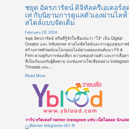
ชยุต อัครภารัตน์ ดิจิทัลครีเอเตอร์สุ
เท่ กับนิยามการดูแลตัวเองผ่านไลฟ์
สไตล์แบบจัดเต็ม
February 20, 2026
ชยุต อัครภารัตน์ หรือที่รู้จักในชื่อเล่นว่า “โจ้” เป็น Digital
Creator และ Influencer สายไลฟ์สไตล์และการดูแลสุขภาพที
สร้างภาพลักษณ์บนโลกออนไลน์ผ่านคอนเทนต์แนว Fit &
Firm ควบคู่กับการท่องเที่ยว ความชอบส่วนตัว และการสื่อส
ที่เป็นกันเองกับผู้ติดตาม บนช่องทางโซเชียลอย่าง Instagram
Threads และ...
Read
Read More
more
about
ชยุต
อัคร
ภา
รัตน์
ดิจิทัล
วาร์ป ทวิตเตอร์ twitter instagram แซ่บ เน็ตไอดอล นักแสดง นาบ
ค
รี