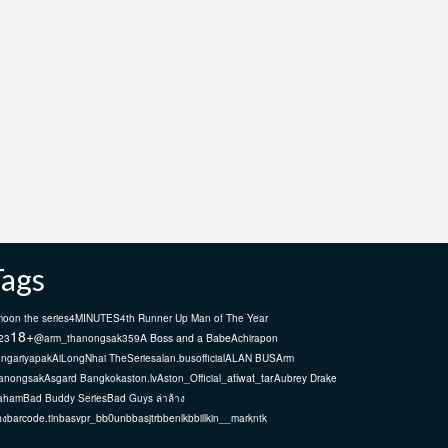
Tags
moon the series
4MINUTES
4th Runner Up Man of The Year
18+
A Boss and a Babe
23
@arm_thanongsak359
Achirapon
ngariyapak
AiLongNhai TheSeries
alan.busofficial
ALAN BUS
Arm
atiwat_tar
anongsak
Asgard Bangkok
aston.lv
Aston_Official_
Aubrey Drake
aham
Bad Buddy Series
Bad Guys ล่าล้าง
bb0un
อง
barcode.tin
basvpr_
bbasjtr
bbenlk
bbillkin
__markntk