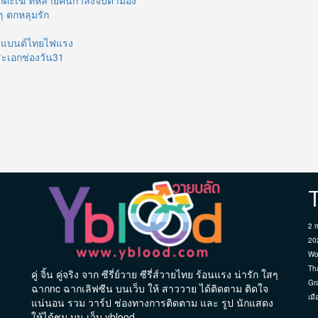
กตะเฆ่ ที่หลายคนกำลังจับตามอง
ๆ ตกหลุมรัก
บอยแบนด์ไทยไฟแรง
ระเอกช่องวัน31
2 
20
Wo
Th
คู่ จิ้น คู่จริง จาก ซีรี่ย์วาย ซีรี่ส์วายไทย ร้อนแรง น่ารัก ใสๆ
Gr
ฉากnc ฉากเลิฟซีน บนเว็บ ให้ สาววาย ได้ติดตาม ติดใจ
เมื
แน่นอน รวม วาร์ป ช่องทางการติดตาม และ รูป นักแสดง
ให้ได้ชม บน เว็บ yblood