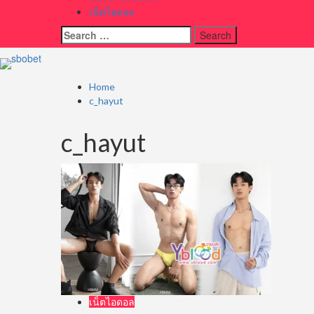
เน็ตไอดอล
Search
for:
Home
c_hayut
c_hayut
เน็ตไอดอล