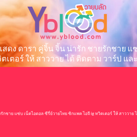
 นักแสดง ดารา คู่จิ้น จิ้น น่ารัก ชายรักชาย
วิตเตอร์ ให้ สาววาย ได้ ติดตาม วาร์ป และ
รัก ชายรักชาย แซ่บ เน็ตไอดอล ซีรี่ย์วายไทย ซิกแพค ไอจี ig ทวิตเตอร์ ให้ สาววา