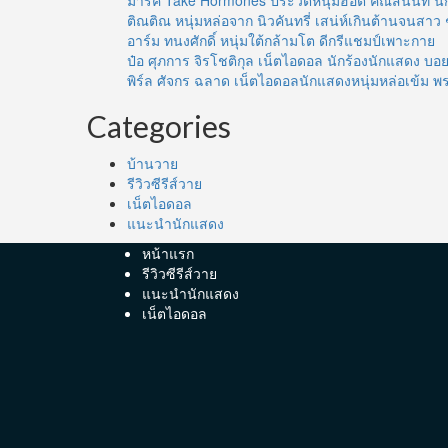
มาร์ค Take Hormones ประวัติหนุ่มฮอต คณัสนันท์ นั
ติณติณ หนุ่มหล่อจาก นิวคันทรี่ เสน่ห์เกินต้านจนสาว 
อาร์ม ทนงศักดิ์ หนุ่มใต้กล้ามโต ดีกรีแชมป์เพาะกาย
ป๋อ ศุภการ จิรโชติกุล เน็ตไอดอล นักร้องนักแสดง 
พิร์ล ศัจกร ฉลาด เน็ตไอดอลนักแสดงหนุ่มหล่อเข้ม พ
Categories
บ้านวาย
รีวิวซีรีส์วาย
เน็ตไอดอล
แนะนำนักแสดง
หน้าแรก
รีวิวซีรีส์วาย
แนะนำนักแสดง
เน็ตไอดอล