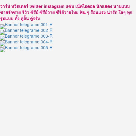
รี
วาร์ป ทวิตเตอร์ twitter instagram แซ่บ เน็ตไอดอล นักแสดง นาบแบบ
เอ
ชายรักชาย รีวิว ซีรีย์ ซีรีย์วาย ซีรี่ย์วายไทย ฟิน ๆ ร้อนแรง น่ารัก ใสๆ ทุก
เตอร์
รูปแบบ ทั้ง คู่จิ้น คู่จริง
หนุ่ม
สาย
ไว
รัล
กับ
เสน่ห์
ที่
ดึง
สายตา
บน
โลก
โซ
เชีย
ล