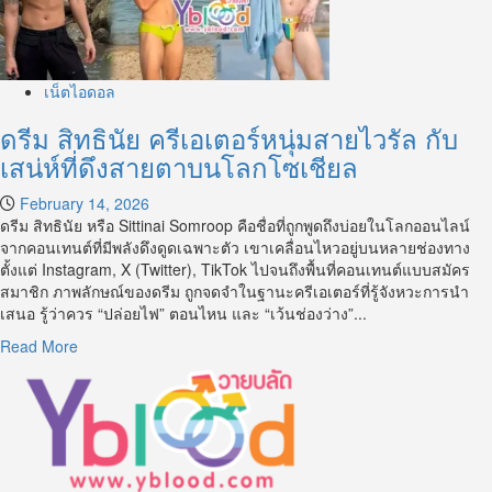
เน็ตไอดอล
ดรีม สิทธินัย ครีเอเตอร์หนุ่มสายไวรัล กับ
เสน่ห์ที่ดึงสายตาบนโลกโซเชียล
February 14, 2026
ดรีม สิทธินัย หรือ Sittinai Somroop คือชื่อที่ถูกพูดถึงบ่อยในโลกออนไลน์
จากคอนเทนต์ที่มีพลังดึงดูดเฉพาะตัว เขาเคลื่อนไหวอยู่บนหลายช่องทาง
ตั้งแต่ Instagram, X (Twitter), TikTok ไปจนถึงพื้นที่คอนเทนต์แบบสมัคร
สมาชิก ภาพลักษณ์ของดรีม ถูกจดจำในฐานะครีเอเตอร์ที่รู้จังหวะการนำ
เสนอ รู้ว่าควร “ปล่อยไฟ” ตอนไหน และ “เว้นช่องว่าง”...
Read
Read More
more
about
ดรีม
สิทธิ
นัย
ค