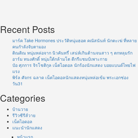
Recent Posts
มาร์ค Take Hormones ประวัติหนุ่มฮอต คณัสนันท์ นักตะเฆ่ ที่หลาย
คนกำลังจับตามอง
ติณติณ หนุ่มหล่อจาก นิวคันทรี่ เสน่ห์เกินต้านจนสาว ๆ ตกหลุมรัก
อาร์ม ทนงศักดิ์ หนุ่มใต้กล้ามโต ดีกรีแชมป์เพาะกาย
ป๋อ ศุภการ จิรโชติกุล เน็ตไอดอล นักร้องนักแสดง บอยแบนด์ไทยไฟ
แรง
พิร์ล ศัจกร ฉลาด เน็ตไอดอลนักแสดงหนุ่มหล่อเข้ม พระเอกช่อง
วัน31
Categories
บ้านวาย
รีวิวซีรีส์วาย
เน็ตไอดอล
แนะนำนักแสดง
หน้าแรก