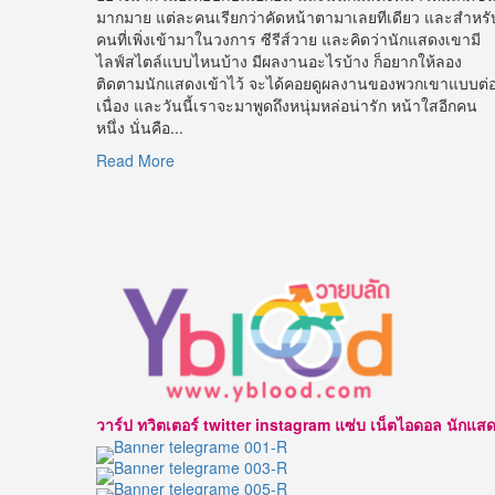
มากมาย แต่ละคนเรียกว่าคัดหน้าตามาเลยทีเดียว และสำหรั
คนที่เพิ่งเข้ามาในวงการ ซีรีส์วาย และคิดว่านักแสดงเขามี
ไลฟ์สไตล์แบบไหนบ้าง มีผลงานอะไรบ้าง ก็อยากให้ลอง
ติดตามนักแสดงเข้าไว้ จะได้คอยดูผลงานของพวกเขาแบบต่
เนื่อง และวันนี้เราจะมาพูดถึงหนุ่มหล่อน่ารัก หน้าใสอีกคน
หนึ่ง นั่นคือ...
Read
Read More
more
about
เปิด
วาร์
ป
ข้าว
ตัง
ธน
วัฒน์
หนุ่ม
หล่อ
วาร์ป ทวิตเตอร์ twitter instagram แซ่บ เน็ตไอดอล นักแสดง นาบ
หน้า
ใส
ขวัญใจ
ชาว