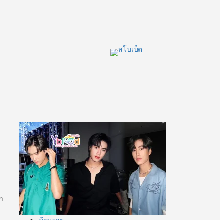
ก
น
บ้านวาย