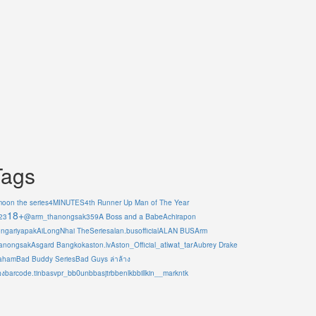
Tags
moon the series
4MINUTES
4th Runner Up Man of The Year
18+
A Boss and a Babe
23
@arm_thanongsak359
Achirapon
ngariyapak
AiLongNhai TheSeries
alan.busofficial
ALAN BUS
Arm
atiwat_tar
anongsak
Asgard Bangkok
aston.lv
Aston_Official_
Aubrey Drake
aham
Bad Buddy Series
Bad Guys ล่าล้าง
bb0un
อง
barcode.tin
basvpr_
bbasjtr
bbenlk
bbillkin
__markntk