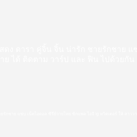
นักแสดง ดารา คู่จิ้น จิ้น น่ารัก ชายรักชาย
วาย ได้ ติดตาม วาร์ป และ ฟิน ไปด้วยกัน
่ารัก ชายรักชาย แซ่บ เน็ตไอดอล ซีรี่ย์วายไทย ซิกแพค ไอจี ig ทวิตเตอร์ ให้ สา