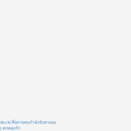
ร้าย
กตะเฆ่ ที่หลายคนกำลังจับตามอง
ๆ ตกหลุมรัก