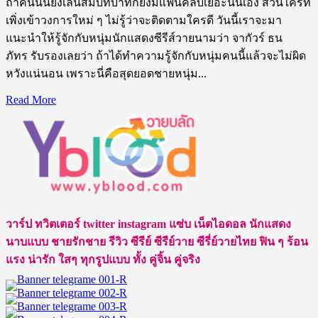
ถ้าคนนั้นยิ่งเล่นสมบทบาทก็ยิ่งมีแฟนคลับเยอะนั่นเอง ส่วนใครที่
เพิ่งเข้าวงการใหม่ ๆ ไม่รู้ว่าจะติดตามใครดี วันนี้เราจะมา
แนะนำให้รู้จักกับหนุ่มนักแสดงซีรีส์วายนามว่า จากัวร์ ธน
ภัทร รับรองเลยว่า ถ้าได้ทำความรู้จักกับหนุ่มคนนี้แล้วจะไม่ผิด
หวังแน่นอน เพราะนี่คือสุดยอดชายหนุ่ม...
Read
Read More
more
about
เปิด
วาร์
ป
จากั
วร์
วาร์ป ทวิตเตอร์ twitter instagram แซ่บ เน็ตไอดอล นักแสดง
ธน
นาบแบบ ชายรักชาย รีวิว ซีรีย์ ซีรีย์วาย ซีรี่ย์วายไทย ฟิน ๆ ร้อน
ภัทร
แรง น่ารัก ใสๆ ทุกรูปแบบ ทั้ง คู่จิ้น คู่จริง
ยิ้ม
ละมุน
หล่อ
กระชาก