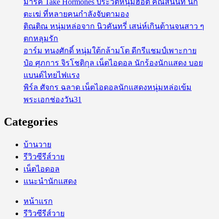
มาร์ค Take Hormones ประวัติหนุ่มฮอต คณัสนันท์ นัก
ตะเฆ่ ที่หลายคนกำลังจับตามอง
ติณติณ หนุ่มหล่อจาก นิวคันทรี่ เสน่ห์เกินต้านจนสาว ๆ
ตกหลุมรัก
อาร์ม ทนงศักดิ์ หนุ่มใต้กล้ามโต ดีกรีแชมป์เพาะกาย
ป๋อ ศุภการ จิรโชติกุล เน็ตไอดอล นักร้องนักแสดง บอย
แบนด์ไทยไฟแรง
พิร์ล ศัจกร ฉลาด เน็ตไอดอลนักแสดงหนุ่มหล่อเข้ม
พระเอกช่องวัน31
Categories
บ้านวาย
รีวิวซีรีส์วาย
เน็ตไอดอล
แนะนำนักแสดง
หน้าแรก
รีวิวซีรีส์วาย