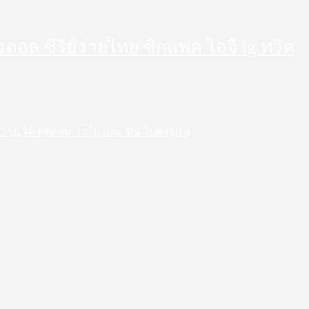
็ตไอดอล ซีรี่ย์วายไทย ซิกแพค ไอจี ig ทวิต
 สาววาย ได้ ติดตาม วาร์ป และ ฟิน ไปด้วยกัน