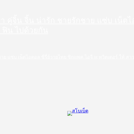
ดารา คู่จิ้น จิ้น น่ารัก ชายรักชาย แซ่บ เน
 ฟิน ไปด้วยกัน
ชายรักชาย แซ่บ เน็ตไอดอล ซีรี่ย์วายไทย ซิกแพค ไอจี ig ทวิตเตอร์ ให้