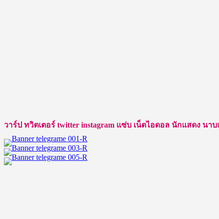
ชิ
คา
ว่า
นาย
แบบ
หนุ่ม
และ
นัก
แสดง
ลูก
วาร์ป ทวิตเตอร์ twitter instagram แซ่บ เน็ตไอดอล นักแสดง นาบแบบ ชา
ครึ่ง
ญี่ปุ่น-
อเมริกัน