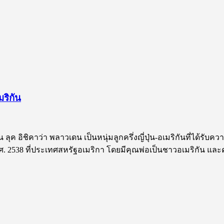
มริกัน
ัน ลุค อิชิคาว่า พลาวเดน เป็นหนุ่มลูกครึ่งญี่ปุ่น-อเมริกันที่ได
น พ.ศ. 2538 ที่ประเทศสหรัฐอเมริกา โดยมีคุณพ่อเป็นชาวอเมริกัน แ