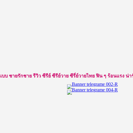
ยรักชาย รีวิว ซีรีย์ ซีรีย์วาย ซีรี่ย์วายไทย ฟิน ๆ ร้อนแรง น่ารัก ใ