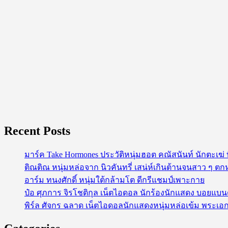
Recent Posts
มาร์ค Take Hormones ประวัติหนุ่มฮอต คณัสนันท์ นักตะเฆ
ติณติณ หนุ่มหล่อจาก นิวคันทรี่ เสน่ห์เกินต้านจนสาว ๆ ตก
อาร์ม ทนงศักดิ์ หนุ่มใต้กล้ามโต ดีกรีแชมป์เพาะกาย
ป๋อ ศุภการ จิรโชติกุล เน็ตไอดอล นักร้องนักแสดง บอยแบ
พิร์ล ศัจกร ฉลาด เน็ตไอดอลนักแสดงหนุ่มหล่อเข้ม พระเอก