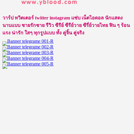
มหิดล
ไอ้
วาร์ป ทวิตเตอร์ twitter instagram แซ่บ เน็ตไอดอล นักแสดง
ต้าว
นาบแบบ ชายรักชาย รีวิว ซีรีย์ ซีรีย์วาย ซีรี่ย์วายไทย ฟิน ๆ ร้อน
บ้า
แรง น่ารัก ใสๆ ทุกรูปแบบ ทั้ง คู่จิ้น คู่จริง
บิ่น
ที่
ทำให้
ใจ
ละลาย
จาก
ซี
รีส์
GELBOYS