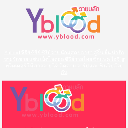
Skip
to
content
Yblood ซีรีย์ ซีรี่ย์ ซีรี่ย์วาย นักแสดง ดารา คู่จิ้น จิ้น น่ารัก
ชายรักชาย แซ่บ เน็ตไอดอล ซีรี่ย์วายไทย ซิกแพค ไอจี ig
ทวิตเตอร์ ให้ สาววาย ได้ ติดตาม วาร์ป และ ฟิน ไปด้วย
กัน
Primary
Menu