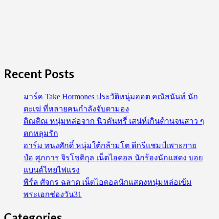
Recent Posts
มาร์ค Take Hormones ประวัติหนุ่มฮอต คณัสนันท์ นัก
ตะเฆ่ ที่หลายคนกำลังจับตามอง
ติณติณ หนุ่มหล่อจาก นิวคันทรี่ เสน่ห์เกินต้านจนสาว ๆ
ตกหลุมรัก
อาร์ม ทนงศักดิ์ หนุ่มใต้กล้ามโต ดีกรีแชมป์เพาะกาย
ป๋อ ศุภการ จิรโชติกุล เน็ตไอดอล นักร้องนักแสดง บอย
แบนด์ไทยไฟแรง
พิร์ล ศัจกร ฉลาด เน็ตไอดอลนักแสดงหนุ่มหล่อเข้ม
พระเอกช่องวัน31
Categories