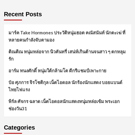
Recent Posts
มาร์ค Take Hormones ประวัติหนุ่มฮอต คณัสนันท์ นักตะเฆ่ ที่
หลายคนกำลังจับตามอง
ติณติณ หนุ่มหล่อจาก นิวคันทรี่ เสน่ห์เกินต้านจนสาว ๆ ตกหลุม
รัก
อาร์ม ทนงศักดิ์ หนุ่มใต้กล้ามโต ดีกรีแชมป์เพาะกาย
ป๋อ ศุภการ จิรโชติกุล เน็ตไอดอล นักร้องนักแสดง บอยแบนด์
ไทยไฟแรง
พิร์ล ศัจกร ฉลาด เน็ตไอดอลนักแสดงหนุ่มหล่อเข้ม พระเอก
ช่องวัน31
Categories