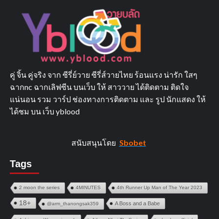
คู่ จิ้น คู่จริง จาก ซีรี่ย์วาย ซีรี่ส์วายไทย ร้อนแรง น่ารัก ใสๆ
ฉากnc ฉากเลิฟซีน บนเว็บ ให้ สาววาย ได้ติดตาม ติดใจ
แน่นอน รวม วาร์ป ช่องทางการติดตาม และ รูป นักแสดง ให้
ได้ชม บน เว็บ yblood
สนับสนุนโดย
Sbobet
Tags
2 moon the series
4MINUTES
4th Runner Up Man of The Year 2023
18+
A Boss and a Babe
@arm_thanongsak359