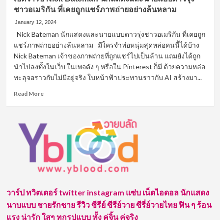
ชาวอเมริกัน ที่เคยถูกแชร์ภาพถ่ายอย่างล้นหลาม
January 12, 2024
Nick Bateman นักแสดงและนายแบบดาวรุ่งชาวอเมริกัน ที่เคยถูก
แชร์ภาพถ่ายอย่างล้นหลาม มีใครจำพ่อหนุ่มสุดหล่อคนนี้ได้บ้าง
Nick Bateman เจ้าของภาพถ่ายที่ถูกแชร์ไปเป็นล้าน แถมยังได้ถูก
นำไปลงทั้งในเว็บ ในเพจดัง ๆ หรือใน Pinterest ก็มี ด้วยความหล่อ
ทะลุจอราวกับไม่มีอยู่จริง ใบหน้าฟ้าประทานราวกับ AI สร้างมา...
Read
Read More
more
about
เปิด
วาร์
ป
Nick
Bateman
นัก
แสดง
และ
วาร์ป ทวิตเตอร์ twitter instagram แซ่บ เน็ตไอดอล นักแสดง
นาย
นาบแบบ ชายรักชาย รีวิว ซีรีย์ ซีรีย์วาย ซีรี่ย์วายไทย ฟิน ๆ ร้อน
แบบ
ดาว
แรง น่ารัก ใสๆ ทุกรูปแบบ ทั้ง คู่จิ้น คู่จริง