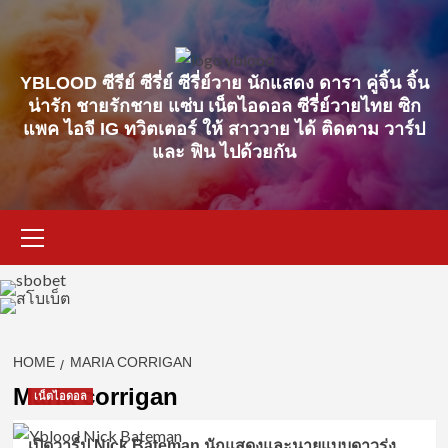
Skip
to
content
YBLOOD ซีรีย์ ซีรี่ย์ ซีรี่ย์วาย นักแสดง ดารา คู่จิ้น จิ้น
น่ารัก ชายรักชาย แซ่บ เน็ตไอดอล ซีรี่ย์วายไทย ซิก
แพค ไอจี IG ทวิตเตอร์ ให้ สาววาย ได้ ติดตาม วาร์ป
และ ฟิน ไปด้วยกัน
Primary
Menu
HOME
MARIA CORRIGAN
Maria corrigan
เน็ตไอดอล
เปิดวาร์ป Nick Bateman นักแสดงและนายแบบดาวรุ่ง