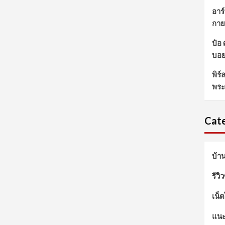
อาร์
กาย
ป๋อ
บอ
พิร
พระ
Cate
บ้า
รีวิ
เน็
แนะ