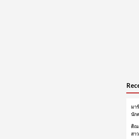
Rece
มาร
นัก
ติณต
สาว