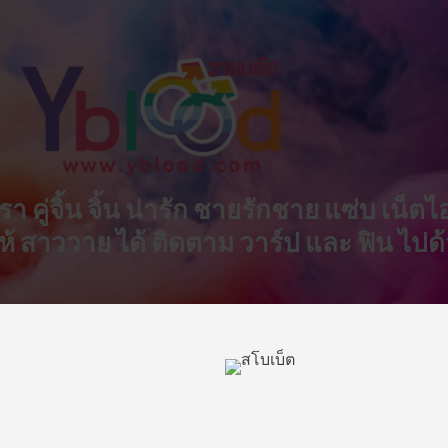
 ดารา คู่จิ้น จิ้น น่ารัก ชายรักชาย แซ่บ เน
 ให้ สาววาย ได้ ติดตาม วาร์ป และ ฟิน ไปด