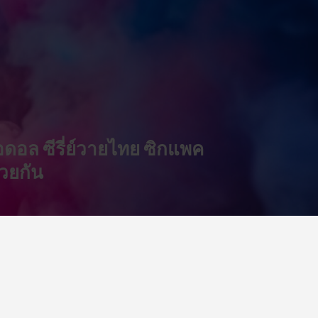
็ตไอดอล ซีรี่ย์วายไทย ซิกแพค
้วยกัน