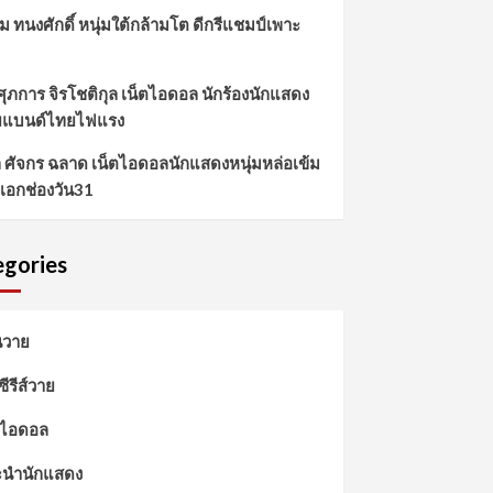
ม ทนงศักดิ์ หนุ่มใต้กล้ามโต ดีกรีแชมป์เพาะ
 ศุภการ จิรโชติกุล เน็ตไอดอล นักร้องนักแสดง
ยแบนด์ไทยไฟแรง
์ล ศัจกร ฉลาด เน็ตไอดอลนักแสดงหนุ่มหล่อเข้ม
เอกช่องวัน31
gories
นวาย
วซีรีส์วาย
ตไอดอล
นำนักแสดง