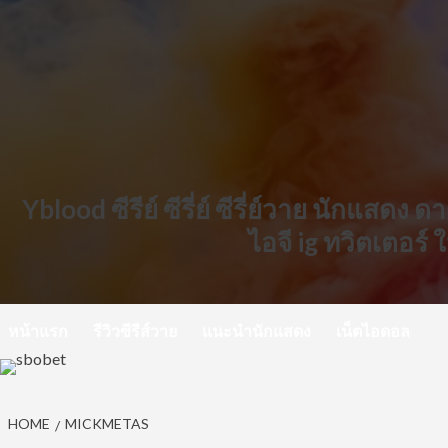
Skip
to
content
Yblood ซีรีย์ ซีรี่ย์ ซีรี่ย์วาย นักแสดง
ไอจี ig ทวิตเตอร์
หน้าแรก
รีวิวซีรีส์วาย
แนะนำนักแสดง
เน็ตไอดอล
HOME
MICKMETAS