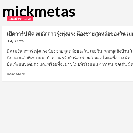
mickmetas
แนะนำนักแสดง
เปิดวาร์ป มิค เมธัส ดาวรุ่งพุ่งแรง น้องชายสุดหล่อของวิน เ
July 27, 2025
มิค เมธัส ดาวรุ่งพุ่งแรง น้องชายสุดหล่อของวิน เมธวิน หากพูดถึงบ้าน โ
ถึงเวลาแล้วที่เราจะมาทำความรู้จักกับน้องชายสุดหล่อไม่แพ้พี่อย่าง มิค 
บันเทิงแบบเต็มตัว และพร้อมที่จะมาขโมยหัวใจแฟน ๆ ทุกคน จุดเด่น มิคมี
Read
Read More
more
about
เปิด
วาร์
ป
มิค
เมธั
ส
ดาว
รุ่ง