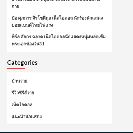
กาย
ป๋อ ศุภการ จิรโชติกุล เน็ตไอดอล นักร้องนักแสดง
บอยแบนด์ไทยไฟแรง
พิร์ล ศัจกร ฉลาด เน็ตไอดอลนักแสดงหนุ่มหล่อเข้ม
พระเอกช่องวัน31
Categories
บ้านวาย
รีวิวซีรีส์วาย
เน็ตไอดอล
แนะนำนักแสดง