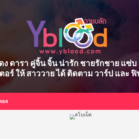
ักแสดง ดารา คู่จิ้น จิ้น น่ารัก ชายรักชาย แ
เตอร์ ให้ สาววาย ได้ ติดตาม วาร์ป และ ฟ
อดอล