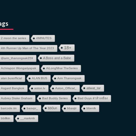
ags
2 moon the series
4MINUTES
18+
4th Runner Up Man of The Year 2023
A Boss and a Babe
@arm_thanongsak359
Achirapon Wongariyapak
AiLongNhai TheSeries
alan.busofficial
ALAN BUS
Arm Thanongsak
atiwat_tar
Asgard Bangkok
aston.lv
Aston_Official_
Aubrey Drake Graham
Bad Buddy Series
Bad Guys ล่าล้างเมือง
bb0un
barcode.tin
basvpr_
bbasjtr
bbenlk
bbillkin
__markntk