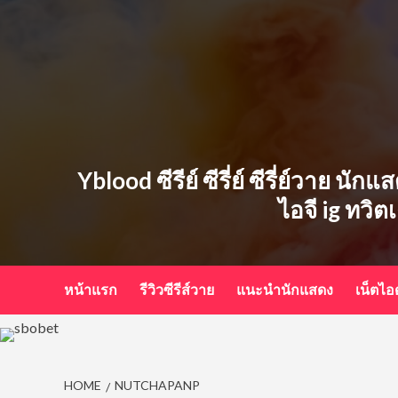
Skip
to
content
Yblood ซีรีย์ ซีรี่ย์ ซีรี่ย์วาย น
ไอจี ig ทวิต
หน้าแรก
รีวิวซีรีส์วาย
แนะนำนักแสดง
เน็ตไ
HOME
NUTCHAPANP