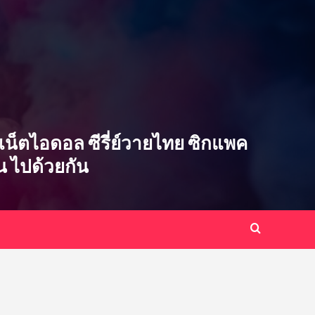
ซ่บ เน็ตไอดอล ซีรี่ย์วายไทย ซิกแพค
ิน ไปด้วยกัน