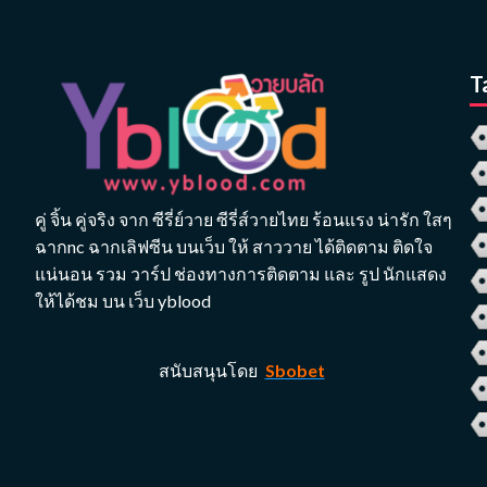
T
คู่ จิ้น คู่จริง จาก ซีรี่ย์วาย ซีรี่ส์วายไทย ร้อนแรง น่ารัก ใสๆ
ฉากnc ฉากเลิฟซีน บนเว็บ ให้ สาววาย ได้ติดตาม ติดใจ
แน่นอน รวม วาร์ป ช่องทางการติดตาม และ รูป นักแสดง
ให้ได้ชม บน เว็บ yblood
สนับสนุนโดย
Sbobet