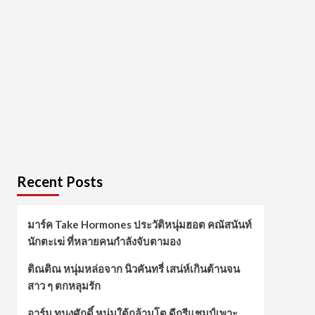
Recent Posts
มาร์ค Take Hormones ประวัติหนุ่มฮอต คณัสนันท์
นักตะเฆ่ ที่หลายคนกำลังจับตามอง
ติณติณ หนุ่มหล่อจาก นิวคันทรี่ เสน่ห์เกินต้านจน
สาว ๆ ตกหลุมรัก
อาร์ม ทนงศักดิ์ หนุ่มใต้กล้ามโต ดีกรีแชมป์เพาะ