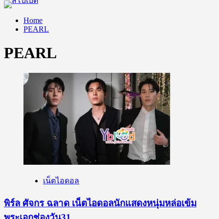
Home
PEARL
PEARL
เน็ตไอดอล
พิร์ล ศัจกร ฉลาด เน็ตไอดอลนักแสดงหนุ่มหล่อเข้ม
พระเอกช่องวัน31