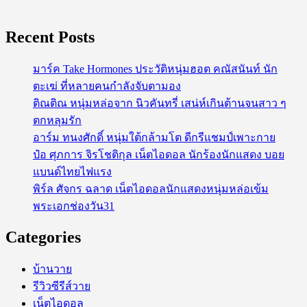
Recent Posts
มาร์ค Take Hormones ประวัติหนุ่มฮอต คณัสนันท์ นัก
ตะเฆ่ ที่หลายคนกำลังจับตามอง
ติณติณ หนุ่มหล่อจาก นิวคันทรี่ เสน่ห์เกินต้านจนสาว ๆ
ตกหลุมรัก
อาร์ม ทนงศักดิ์ หนุ่มใต้กล้ามโต ดีกรีแชมป์เพาะกาย
ป๋อ ศุภการ จิรโชติกุล เน็ตไอดอล นักร้องนักแสดง บอย
แบนด์ไทยไฟแรง
พิร์ล ศัจกร ฉลาด เน็ตไอดอลนักแสดงหนุ่มหล่อเข้ม
พระเอกช่องวัน31
Categories
บ้านวาย
รีวิวซีรีส์วาย
เน็ตไอดอล