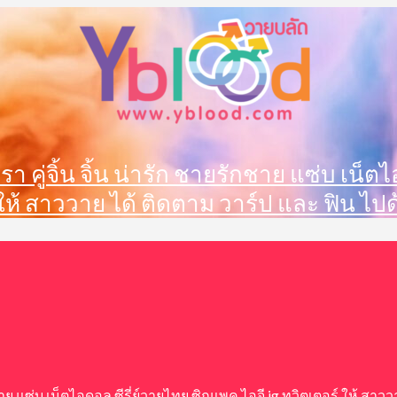
 ดารา คู่จิ้น จิ้น น่ารัก ชายรักชาย แซ่บ เน
 ให้ สาววาย ได้ ติดตาม วาร์ป และ ฟิน ไปด
ายรักชาย แซ่บ เน็ตไอดอล ซีรี่ย์วายไทย ซิกแพค ไอจี ig ทวิตเตอร์ ให้ ส