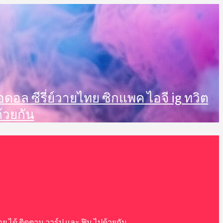
็ตไอดอล ซีรี่ย์วายไทย ซิกแพค ไอจี ig ทวิต
้วยกัน
าววาย ได้ ติดตาม วาร์ป และ ฟิน ไปด้วยกัน