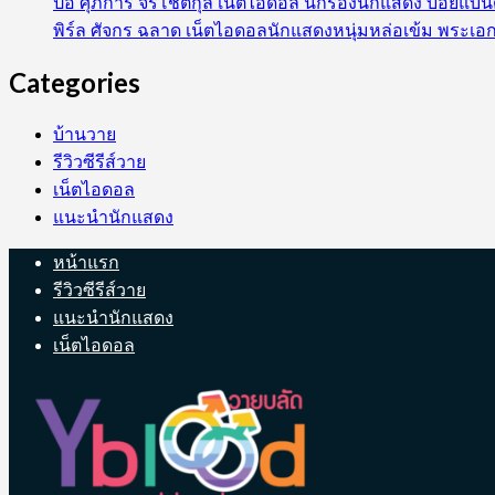
ป๋อ ศุภการ จิรโชติกุล เน็ตไอดอล นักร้องนักแสดง บอยแบ
พิร์ล ศัจกร ฉลาด เน็ตไอดอลนักแสดงหนุ่มหล่อเข้ม พระเอก
Categories
บ้านวาย
รีวิวซีรีส์วาย
เน็ตไอดอล
แนะนำนักแสดง
หน้าแรก
รีวิวซีรีส์วาย
แนะนำนักแสดง
เน็ตไอดอล