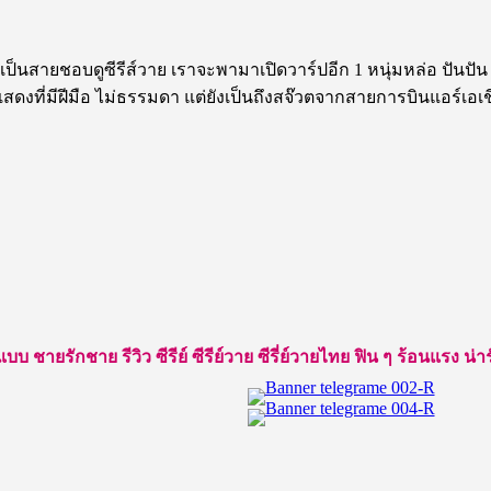
ป็นสายชอบดูซีรีส์วาย เราจะพามาเปิดวาร์ปอีก 1 หนุ่มหล่อ ปันปัน 
กแสดงที่มีฝีมือ ไม่ธรรมดา แต่ยังเป็นถึงสจ๊วตจากสายการบินแอร์เอเช
ยรักชาย รีวิว ซีรีย์ ซีรีย์วาย ซีรี่ย์วายไทย ฟิน ๆ ร้อนแรง น่ารัก ใ