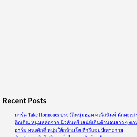
ปัน
ปัณณ์
ไหน
เฮีย
บอก
ไม่
ชอบ
เด็ก
Recent Posts
มาร์ค Take Hormones ประวัติหนุ่มฮอต คณัสนันท์ นักตะเฆ
ติณติณ หนุ่มหล่อจาก นิวคันทรี่ เสน่ห์เกินต้านจนสาว ๆ ตก
อาร์ม ทนงศักดิ์ หนุ่มใต้กล้ามโต ดีกรีแชมป์เพาะกาย