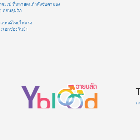
กตะเฆ่ ที่หลายคนกำลังจับตามอง
ๆ ตกหลุมรัก
บอยแบนด์ไทยไฟแรง
ระเอกช่องวัน31
2 
20
Wo
Th
คู่ จิ้น คู่จริง จาก ซีรี่ย์วาย ซีรี่ส์วายไทย ร้อนแรง น่ารัก ใสๆ
Gr
ฉากnc ฉากเลิฟซีน บนเว็บ ให้ สาววาย ได้ติดตาม ติดใจ
เมื
แน่นอน รวม วาร์ป ช่องทางการติดตาม และ รูป นักแสดง