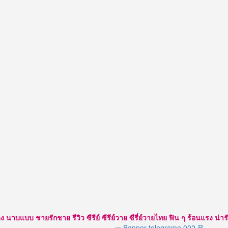
แบบ ชายรักชาย รีวิว ซีรีย์ ซีรีย์วาย ซีรี่ย์วายไทย ฟิน ๆ ร้อนแรง น่ารัก ใส