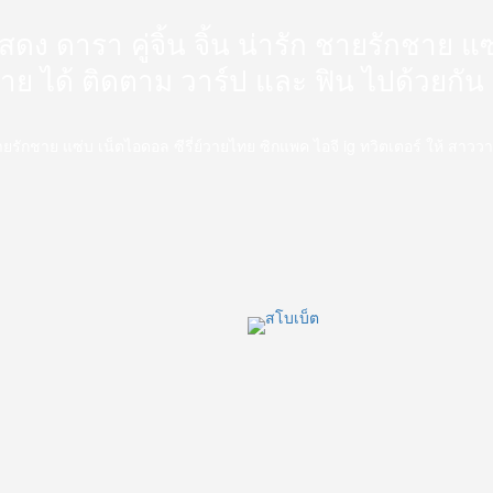
นักแสดง ดารา คู่จิ้น จิ้น น่ารัก ชายรักชาย
วาย ได้ ติดตาม วาร์ป และ ฟิน ไปด้วยกัน
่ารัก ชายรักชาย แซ่บ เน็ตไอดอล ซีรี่ย์วายไทย ซิกแพค ไอจี ig ทวิตเตอร์ ให้ สา