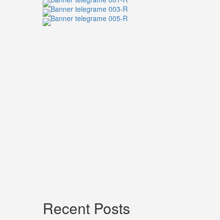
นัก
แสดง
ชาย
จาก
ผล
งานการ
แสดง
ซี
รีส์
วาย
Recent Posts