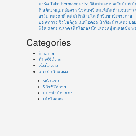
มาร์ค Take Hormones ประวัติหนุ่มฮอต คณัสนันท์ นั
ติณติณ หนุ่มหล่อจาก นิวคันทรี่ เสน่ห์เกินต้านจนสาว 
อาร์ม ทนงศักดิ์ หนุ่มใต้กล้ามโต ดีกรีแชมป์เพาะกาย
ป๋อ ศุภการ จิรโชติกุล เน็ตไอดอล นักร้องนักแสดง 
พิร์ล ศัจกร ฉลาด เน็ตไอดอลนักแสดงหนุ่มหล่อเข้ม พ
Categories
บ้านวาย
รีวิวซีรีส์วาย
เน็ตไอดอล
แนะนำนักแสดง
หน้าแรก
รีวิวซีรีส์วาย
แนะนำนักแสดง
เน็ตไอดอล