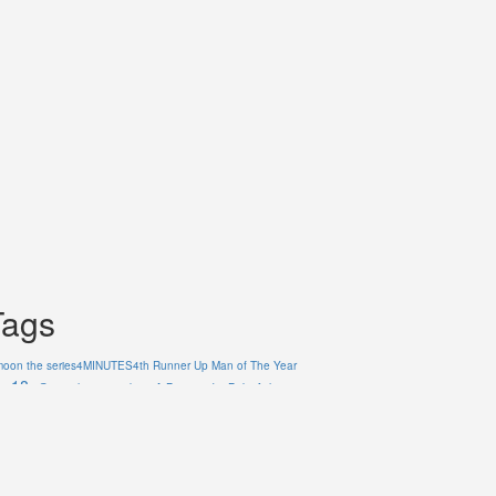
Tags
moon the series
4MINUTES
4th Runner Up Man of The Year
18+
A Boss and a Babe
23
@arm_thanongsak359
Achirapon
ngariyapak
AiLongNhai TheSeries
alan.busofficial
ALAN BUS
Arm
atiwat_tar
anongsak
Asgard Bangkok
aston.lv
Aston_Official_
Aubrey Drake
aham
Bad Buddy Series
Bad Guys ล่าล้าง
bb0un
อง
barcode.tin
basvpr_
bbasjtr
bbenlk
bbillkin
__markntk