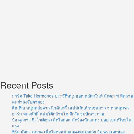
โลก
โซ
เชีย
ล
Recent Posts
มาร์ค Take Hormones ประวัติหนุ่มฮอต คณัสนันท์ นักตะเฆ่ ที่หลาย
คนกำลังจับตามอง
ติณติณ หนุ่มหล่อจาก นิวคันทรี่ เสน่ห์เกินต้านจนสาว ๆ ตกหลุมรัก
อาร์ม ทนงศักดิ์ หนุ่มใต้กล้ามโต ดีกรีแชมป์เพาะกาย
ป๋อ ศุภการ จิรโชติกุล เน็ตไอดอล นักร้องนักแสดง บอยแบนด์ไทยไฟ
แรง
พิร์ล ศัจกร ฉลาด เน็ตไอดอลนักแสดงหนุ่มหล่อเข้ม พระเอกช่อง