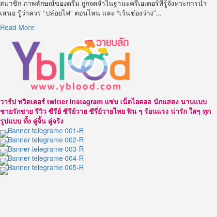
สมาชิก ภาพลักษณ์ของดรีม ถูกจดจำในฐานะครีเอเตอร์ที่รู้จังหวะการนำ
เสนอ รู้ว่าควร “ปล่อยไฟ” ตอนไหน และ “เว้นช่องว่าง”...
Read
Read More
more
about
ดรีม
สิทธิ
นัย
ค
รี
วาร์ป ทวิตเตอร์ twitter instagram แซ่บ เน็ตไอดอล นักแสดง นาบแบบ
เอ
ชายรักชาย รีวิว ซีรีย์ ซีรีย์วาย ซีรี่ย์วายไทย ฟิน ๆ ร้อนแรง น่ารัก ใสๆ ทุก
เตอร์
รูปแบบ ทั้ง คู่จิ้น คู่จริง
หนุ่ม
สาย
ไว
รัล
กับ
เสน่ห์
ที่
ดึง
สายตา
บน