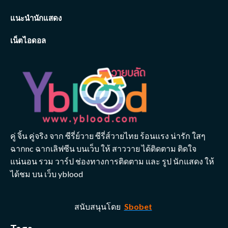
แนะนำนักแสดง
เน็ตไอดอล
คู่ จิ้น คู่จริง จาก ซีรี่ย์วาย ซีรี่ส์วายไทย ร้อนแรง น่ารัก ใสๆ
ฉากnc ฉากเลิฟซีน บนเว็บ ให้ สาววาย ได้ติดตาม ติดใจ
แน่นอน รวม วาร์ป ช่องทางการติดตาม และ รูป นักแสดง ให้
ได้ชม บน เว็บ yblood
สนับสนุนโดย
Sbobet