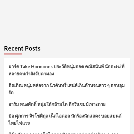
Recent Posts
มาร์ค Take Hormones ประวัติหนุ่มฮอต คณัสนันท์ นักตะเฆ่ ที่
หลายคนกำลังจับตามอง
ติณติณ หนุ่มหล่อจาก นิวคันทรี่ เสน่ห์เกินต้านจนสาว ๆ ตกหลุม
รัก
อาร์ม ทนงศักดิ์ หนุ่มใต้กล้ามโต ดีกรีแชมป์เพาะกาย
ป๋อ ศุภการ จิรโชติกุล เน็ตไอดอล นักร้องนักแสดง บอยแบนด์
ไทยไฟแรง