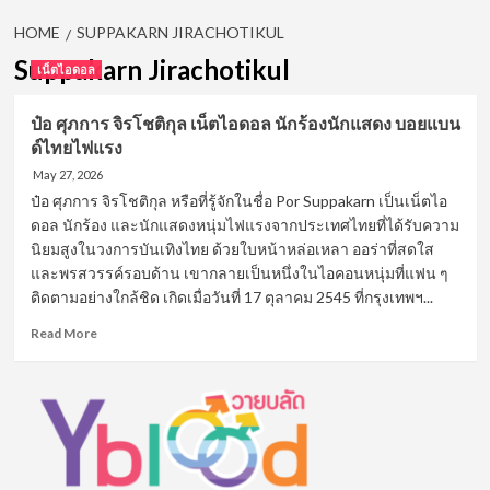
HOME
SUPPAKARN JIRACHOTIKUL
Suppakarn Jirachotikul
เน็ตไอดอล
ป๋อ ศุภการ จิรโชติกุล เน็ตไอดอล นักร้องนักแสดง บอยแบน
ด์ไทยไฟแรง
May 27, 2026
ป๋อ ศุภการ จิรโชติกุล หรือที่รู้จักในชื่อ Por Suppakarn เป็นเน็ตไอ
ดอล นักร้อง และนักแสดงหนุ่มไฟแรงจากประเทศไทยที่ได้รับความ
นิยมสูงในวงการบันเทิงไทย ด้วยใบหน้าหล่อเหลา ออร่าที่สดใส
และพรสวรรค์รอบด้าน เขากลายเป็นหนึ่งในไอคอนหนุ่มที่แฟน ๆ
ติดตามอย่างใกล้ชิด เกิดเมื่อวันที่ 17 ตุลาคม 2545 ที่กรุงเทพฯ...
Read
Read More
more
about
ป๋อ
ศุภ
การ
จิร
โชติ