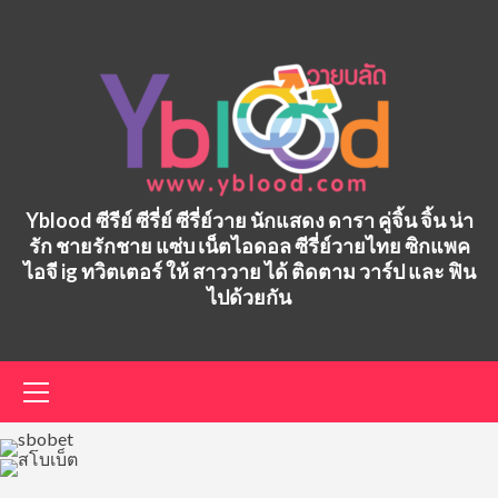
Skip
to
content
Yblood ซีรีย์ ซีรี่ย์ ซีรี่ย์วาย นักแสดง ดารา คู่จิ้น จิ้น น่า
รัก ชายรักชาย แซ่บ เน็ตไอดอล ซีรี่ย์วายไทย ซิกแพค
ไอจี ig ทวิตเตอร์ ให้ สาววาย ได้ ติดตาม วาร์ป และ ฟิน
ไปด้วยกัน
Primary
Menu