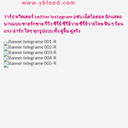
กุล
เน็ต
ไอ
วาร์ป ทวิตเตอร์ twitter instagram แซ่บ เน็ตไอดอล นักแสดง
ดอล
นาบแบบ ชายรักชาย รีวิว ซีรีย์ ซีรีย์วาย ซีรี่ย์วายไทย ฟิน ๆ ร้อน
นัก
ร้อง
แรง น่ารัก ใสๆ ทุกรูปแบบ ทั้ง คู่จิ้น คู่จริง
นัก
แสดง
บอย
แบน
ด์
ไทย
ไฟ
แรง