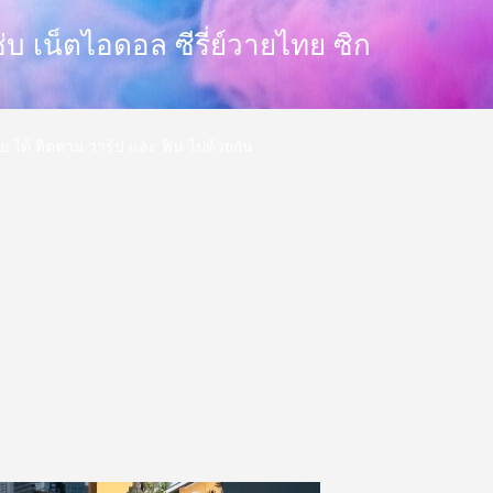
 แซ่บ เน็ตไอดอล ซีรี่ย์วายไทย ซิก
ววาย ได้ ติดตาม วาร์ป และ ฟิน ไปด้วยกัน