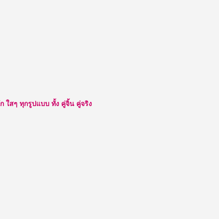
about
มิว
ศุภ
ศิษฏ์
รูป
หล่อ
โปรไฟล์
ดี
หา
แบบ
ๆ ทุกรูปแบบ ทั้ง คู่จิ้น คู่จริง
นี้
ได้ที่
ไหน