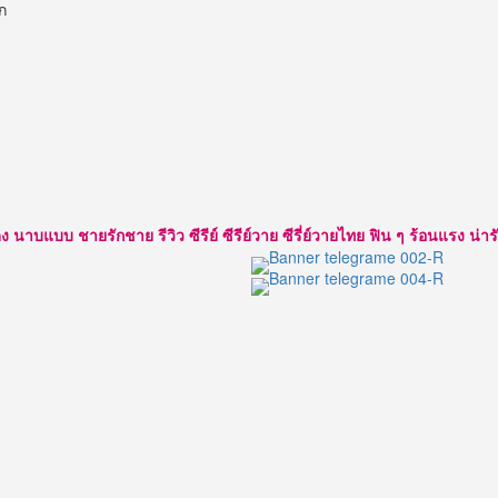
ก
about
กลัฟ
คณา
วุฒิ
พระเอก
หนุ่ม
แสน
อบอุ่น
สุด
น่า
แบบ ชายรักชาย รีวิว ซีรีย์ ซีรีย์วาย ซีรี่ย์วายไทย ฟิน ๆ ร้อนแรง น่ารัก ใส
รัก