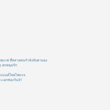
กตะเฆ่ ที่หลายคนกำลังจับตามอง
ๆ ตกหลุมรัก
บอยแบนด์ไทยไฟแรง
ระเอกช่องวัน31