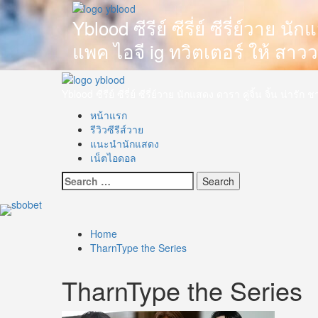
Skip
to
Yblood ซีรีย์ ซีรี่ย์ ซีรี่ย์วาย 
content
แพค ไอจี ig ทวิตเตอร์ ให้ สาว
Primary
Menu
Yblood ซีรีย์ ซีรี่ย์ ซีรี่ย์วาย นักแสดง ดารา คู่จิ้น จิ้น น
หน้าแรก
รีวิวซีรีส์วาย
แนะนำนักแสดง
เน็ตไอดอล
Search
for:
Home
TharnType the Series
TharnType the Series