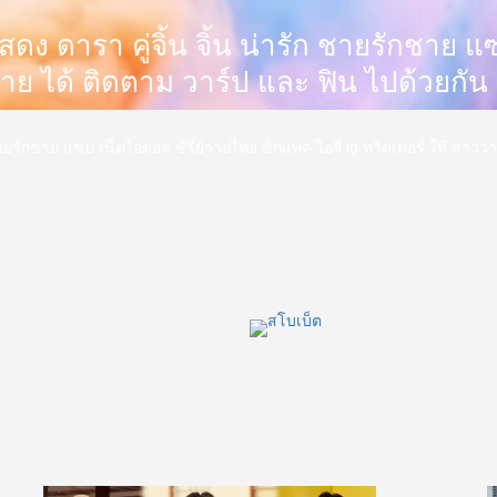
นักแสดง ดารา คู่จิ้น จิ้น น่ารัก ชายรักชาย
วาย ได้ ติดตาม วาร์ป และ ฟิน ไปด้วยกัน
่ารัก ชายรักชาย แซ่บ เน็ตไอดอล ซีรี่ย์วายไทย ซิกแพค ไอจี ig ทวิตเตอร์ ให้ สา