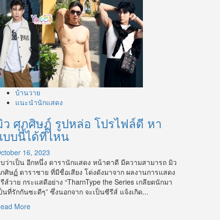
บ้านวาย
แนะนำนักแสดง
มิว ศุภศิษฏ์ รูปหล่อ โปรไฟล์ดี หา
แบบนี้ได้ที่ไหน
ctober 16, 2023
ับว่าเป็น อีกหนึ่ง ดารานักแสดง หน้าตาดี มีความสามารถ มิว
ุภศิษฏ์ ดาราชาย ที่มีชื่อเสียง โด่งดังมาจาก ผลงานการแสดง
ีรีส์วาย กระแสดีอย่าง “TharnType the Series เกลียดนักมา
ป็นที่รักกันซะดีๆ” ซึ่งนอกจาก จะเป็นซีรีส์ แจ้งเกิด...
Read
ead More
more