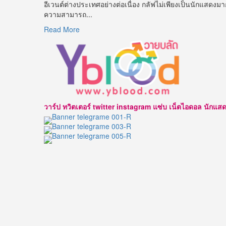
อีเวนต์ต่างประเทศอย่างต่อเนื่อง กลัฟไม่เพียงเป็นนักแสดงมา
ความสามารถ...
Read
Read More
more
about
เปิด
วาร์
ป
กลัฟ
คณา
วาร์ป ทวิตเตอร์ twitter instagram แซ่บ เน็ตไอดอล นักแสดง นาบ
วุฒิ
พระเอก
ซี
รีส์
วาย
สุด
ฮอต
ขวัญใจ
แฟน
คลับ
ทั่ว
เอเชีย