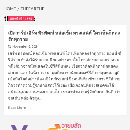
HOME
THEEARTHE
theearthe
แนะนำนักแสดง
เปิดวาร์ป เอิร์ท พิรพัฒน์ หล่อเข้ม ทรงเสน่ห์ ใครเห็นก็หลง
รักทุกราย
November 1, 2024
เอิร์ท พิรพัฒน์ หล่อเข้ม ทรงเสน่ห์ ใครเห็นก็หลงรักทุกราย ตอนนี้ ซี
รีส์วาย กำลังได้รับความนิยมอย่างมากในไทย ต้องบอกเลยว่าส่วน
หนึ่งก็มาจากนักแสดงในซีรีส์นี่แหละ เรียกว่าคัดหน้าตานักแสดง
มาเลย และวันนี้เราจะมาพูดถึงดารานักแสดงซีรีส์วายสุดหล่อ ดูดี
เข้มมีสไตล์อย่างน้อง เอิร์ท พิรัวฒน์ ยิ่งคนที่เพิ่งเข้าวงการซีรีส์วาย
ก็ควรทำความรู้จักนักแสดงไว้เยอะ เผื่อเจอคนที่ตรงสเปคจะได้
สนับสนุนผลงานของเขาต่อไป เรามาทำความรู้จักกับเขากันดีกว่า
จุดเด่น หล่อ ตัวสูง...
Read
Read More
more
about
เปิด
วาร์