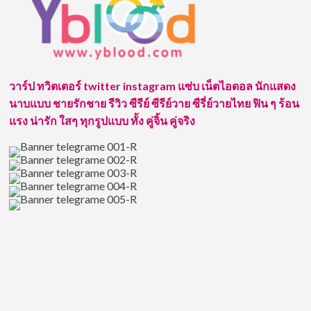
ป
เอิร์ท
พิร
พัฒน์
หล่อ
เข้ม
วาร์ป ทวิตเตอร์ twitter instagram แซ่บ เน็ตไอดอล นักแสดง
ทรง
นาบแบบ ชายรักชาย รีวิว ซีรีย์ ซีรีย์วาย ซีรี่ย์วายไทย ฟิน ๆ ร้อน
เสน่ห์
ใคร
แรง น่ารัก ใสๆ ทุกรูปแบบ ทั้ง คู่จิ้น คู่จริง
เห็น
ก็
หลง
รัก
ทุก
ราย