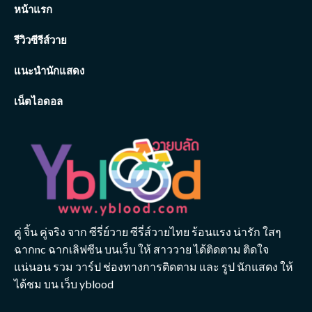
หน้าแรก
รีวิวซีรีส์วาย
แนะนำนักแสดง
เน็ตไอดอล
คู่ จิ้น คู่จริง จาก ซีรี่ย์วาย ซีรี่ส์วายไทย ร้อนแรง น่ารัก ใสๆ
ฉากnc ฉากเลิฟซีน บนเว็บ ให้ สาววาย ได้ติดตาม ติดใจ
แน่นอน รวม วาร์ป ช่องทางการติดตาม และ รูป นักแสดง ให้
ได้ชม บน เว็บ yblood