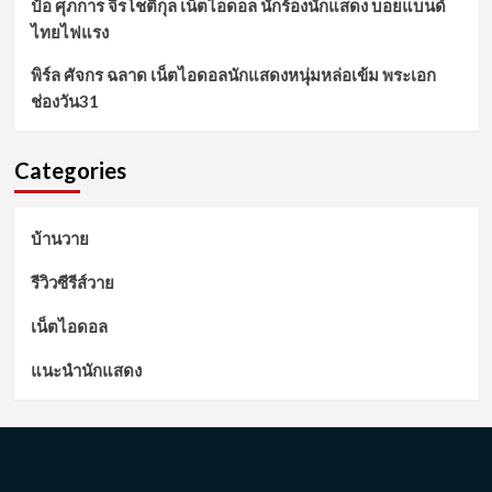
ป๋อ ศุภการ จิรโชติกุล เน็ตไอดอล นักร้องนักแสดง บอยแบนด์
ไทยไฟแรง
พิร์ล ศัจกร ฉลาด เน็ตไอดอลนักแสดงหนุ่มหล่อเข้ม พระเอก
ช่องวัน31
Categories
บ้านวาย
รีวิวซีรีส์วาย
เน็ตไอดอล
แนะนำนักแสดง