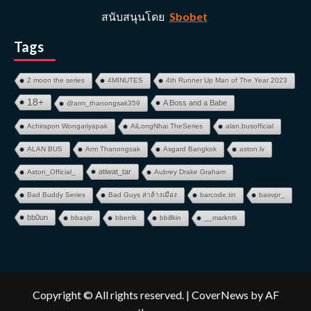
สนับสนุนโดย
Sbobet
Tags
2 moon the series
4MINUTES
4th Runner Up Man of The Year 2023
18+
A Boss and a Babe
@arm_thanongsak359
Achirapon Wongariyapak
AiLongNhai TheSeries
alan.busofficial
ALAN BUS
Arm Thanongsak
Asgard Bangkok
aston.lv
atiwat_tar
Aston_Official_
Aubrey Drake Graham
Bad Buddy Series
Bad Guys ล่าล้างเมือง
barcode.tin
basvpr_
bb0un
bbasjtr
bbenlk
bbillkin
__markntk
Copyright © All rights reserved.
|
CoverNews
by AF