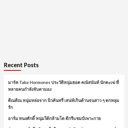
Recent Posts
มาร์ค Take Hormones ประวัติหนุ่มฮอต คณัสนันท์ นักตะเฆ่ ที่
หลายคนกำลังจับตามอง
ติณติณ หนุ่มหล่อจาก นิวคันทรี่ เสน่ห์เกินต้านจนสาว ๆ ตกหลุม
รัก
อาร์ม ทนงศักดิ์ หนุ่มใต้กล้ามโต ดีกรีแชมป์เพาะกาย