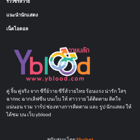
รีวิวซีรีส์วาย
แนะนำนักแสดง
เน็ตไอดอล
คู่ จิ้น คู่จริง จาก ซีรี่ย์วาย ซีรี่ส์วายไทย ร้อนแรง น่ารัก ใสๆ
ฉากnc ฉากเลิฟซีน บนเว็บ ให้ สาววาย ได้ติดตาม ติดใจ
แน่นอน รวม วาร์ป ช่องทางการติดตาม และ รูป นักแสดง ให้
ได้ชม บน เว็บ yblood
สนับสนุนโดย
Sbobet