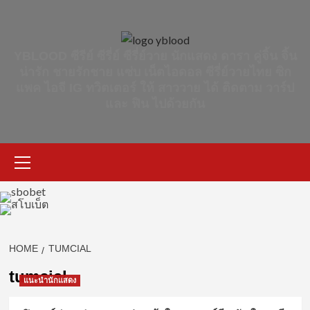
Skip
to
content
YBLOOD ซีรีย์ ซีรี่ย์ ซีรี่ย์วาย นักแสดง ดารา คู่จิ้น จิ้น
น่ารัก ชายรักชาย แซ่บ เน็ตไอดอล ซีรี่ย์วายไทย ซิก
แพค ไอจี IG ทวิตเตอร์ ให้ สาววาย ได้ ติดตาม วาร์ป
และ ฟิน ไปด้วยกัน
Primary
Menu
HOME
TUMCIAL
tumcial
แนะนำนักแสดง