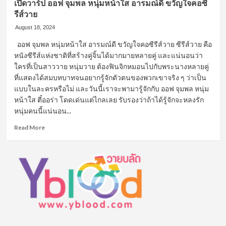
เปิดวาร์ป ออฟ จุมพล หนุ่มหน้าใส อารมณ์ดี ขวัญใจคอซี
รีส์วาย
August 18, 2024
ออฟ จุมพล หนุ่มหน้าใส อารมณ์ดี ขวัญใจคอซีรีส์วาย ซีรีส์วาย คือ
หนังซีรีส์แห่งชาติที่สร้างคู่จิ้นได้มากมายหลายคู่ และแน่นอนว่า
ใครที่เป็นสาววาย หนุ่มวาย ต้องฟินจิกหมอนไปกับพระนางหลายคู่
ที่แสดงได้สมบทบาทจนอยากรู้จักตัวตนของพวกเขาจริง ๆ ว่าเป็น
แบบในละครหรือไม่ และวันนี้เราจะพามารู้จักกับ ออฟ จุมพล หนุ่ม
หน้าใส ตี๋ออร่า โดดเด่นแต่ไกลเลย รับรองว่าถ้าได้รู้จักจะหลงรัก
หนุ่มคนนี้แน่นอน...
Read
Read More
more
about
เปิด
วาร์
ป
ออฟ
จุมพล
หนุ่ม
หน้า
ใส