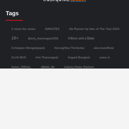
Tags
2 moon the series
4MINUTES
4th Runner Up Man of The Year 2023
18+
A Boss and a Babe
@arm_thanongsak359
Achirapon Wongariyapak
AiLongNhai TheSeries
alan.busofficial
ALAN BUS
Arm Thanongsak
Asgard Bangkok
aston.lv
atiwat_tar
Aston_Official_
Aubrey Drake Graham
Bad Buddy Series
Bad Guys ล่าล้างเมือง
barcode.tin
basvpr_
bb0un
bbasjtr
bbenlk
bbillkin
__markntk
Copyright © All rights reserved.
|
CoverNews
by AF
themes.