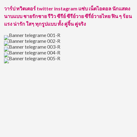
อารมณ์
วาร์ป ทวิตเตอร์ twitter instagram แซ่บ เน็ตไอดอล นักแสดง
ดี
ขวัญใจ
นาบแบบ ชายรักชาย รีวิว ซีรีย์ ซีรีย์วาย ซีรี่ย์วายไทย ฟิน ๆ ร้อน
คอ
แรง น่ารัก ใสๆ ทุกรูปแบบ ทั้ง คู่จิ้น คู่จริง
ซี
รีส์
วาย