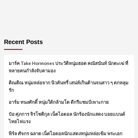
Recent Posts
มาร์ค Take Hormones ประวัติหนุ่มฮอต คณัสนันท์ นักตะเฆ่ ที่
หลายคนกำลังจับตามอง
ติณติณ หนุ่มหล่อจาก นิวคันทรี่ เสน่ห์เกินต้านจนสาว ๆ ตกหลุม
รัก
อาร์ม ทนงศักดิ์ หนุ่มใต้กล้ามโต ดีกรีแชมป์เพาะกาย
ป๋อ ศุภการ จิรโชติกุล เน็ตไอดอล นักร้องนักแสดง บอยแบนด์
ไทยไฟแรง
พิร์ล ศัจกร ฉลาด เน็ตไอดอลนักแสดงหนุ่มหล่อเข้ม พระเอก