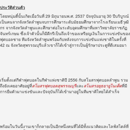
ประวัติส่วนตัว
โดยหนุ่มตี๋นั้นเกิดเมื่อวันที่ 29 มิถุนายนพ.ศ. 2537 ปัจจุบันอายุ 30 ปีบริบูรณ์
เป็นคนจากจังหวัดลำพูนจบการศึกษาระดับมัธยมศึกษาจากโรงเรียนเมธีวุฒิ
กร จากจังหวัดลำพูนและศึกษาต่อในระดับอุดมศึกษาที่มหาวิทยาลัยราชภัฏ
จันทร์เกษม ซึ่งเจ้าตัวนั้นก็มีดีกรีเป็นถึงเจ้าของเหรียญเงินในการแข่งขันของ
ฟุตบอลชาย ทีมจังหวัดลำพูนพร้อมกับหลังจบการแข่งขันแห่งชาติในครั้งที่
42 ณ จังหวัดสุพรรณบุรีแล้วเขาก็ได้เข้าสู่การเป็นผู้รักษาประตูที่ดีเสมอมา
เริ่มตั้งแต่กีฬาฟุตบอลในกีฬาแห่งชาติปี 2556 กับสโมสรฟุตบอลลำพูน รวม
ถึงยังเคยอาศัยอยู่ที่
สโมสรฟุตบอลสุพรรณบุรี
และ
สโมสรอยุธยายูไนเต็ด
ที่มี
การยืมตัวมาแข่งขันและปัจจุบันก็ได้เข้ามาอยู่ในทีมชาติไทยได้สำเร็จ
พร้อมในวันนี้งานเขาก็กลายเป็นอีกหนึ่งคนที่ได้มีทั้งแนวคิดและไลฟ์สไตล์ที่