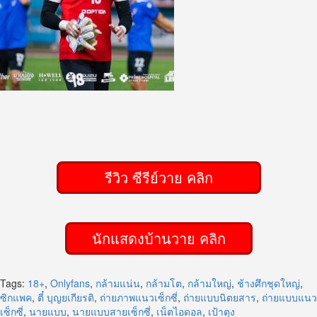
รีวิว ซีรีย์วาย คลิก
นักแสดงบ้านวาย คลิก
Tags:
18+
,
Onlyfans
,
กล้ามแน่น
,
กล้ามโต
,
กล้ามใหญ่
,
ช้างศึกชุดใหญ่
,
ซิกแพค
,
ตี๋ บุญยเกียรติ
,
ถ่ายภาพแนวเซ็กซี่
,
ถ่ายแบบนิตยสาร
,
ถ่ายแบบแนว
เซ็กซี่
,
นายแบบ
,
นายแบบสายเซ็กซี่
,
เน็ตไอดอล
,
เป้าตุง