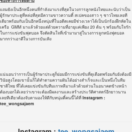
ช่องทางการติดตาม
แถมยังเป็นอีกหนึ่งคนที่กำลังมาแรงที่สุดในวงการลูกหนังไทยและนับว่าเป็น
ผู้รักษาประตูที่หล่อที่สุดมีความขาวความตี๋ สเปคของสาว ๆ ชาวไทยเลยที
เดียวพร้อมกับเป็นอีกหนึ่งหนุ่มที่ในอดีตเคยมีช่วงเวลาได้เป็นนักร้องฝึกหัดใน
เครือ GMM มาแล้วด้วยแต่ด้วยความที่อายุแค่เพียง 20 ต้น ๆ พร้อมกับใจรัก
ในการแข่งขันฟุตบอล จึงตัดสินใจที่เข้ามามาสู่ในวงการลูกหนังฟุตบอล
มากกว่าเอาดีในวงการบันเทิง
แน่นอนว่าการเป็นผู้รักษาประตูก็ย่อมมีการแข่งขันที่ดุเดือดพร้อมกับยังต้องมี
วินัยสูงโดยเขานั้นก็ได้ทำตามความฝันได้อย่างสำเร็จและเป็นหนึ่งในทีม
ชาติไทย ที่ได้เคยแข่งขันกับทีมเกาหลีมาแล้วด้วยส่วนในอนาคตข้างหน้า
ต้องบอกได้เลยว่าเขาจะต้องมีผลงานและสร้างประวัติศาสตร์อีกยาวนาน
เลยทีเดียวต้องจับตามองให้ดีกับหนุ่มตี๋คนนี้ได้ที่
Instagram :
tee_wongsajaem
Instagram :
tee_wongsajaem