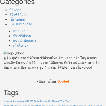
Categories
บ้านวาย
รีวิวซีรีส์วาย
เน็ตไอดอล
แนะนำนักแสดง
หน้าแรก
รีวิวซีรีส์วาย
แนะนำนักแสดง
เน็ตไอดอล
คู่ จิ้น คู่จริง จาก ซีรี่ย์วาย ซีรี่ส์วายไทย ร้อนแรง น่ารัก ใสๆ ฉากnc
ฉากเลิฟซีน บนเว็บ ให้ สาววาย ได้ติดตาม ติดใจ แน่นอน รวม วาร์ป
ช่องทางการติดตาม และ รูป นักแสดง ให้ได้ชม บน เว็บ yblood
สนับสนุนโดย
Sbobet
Tags
2 moon the series
4MINUTES
4th Runner Up Man of The Year
18+
A Boss and a Babe
2023
@arm_thanongsak359
Achirapon Wongariyapak
AiLongNhai