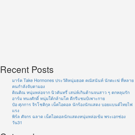
Recent Posts
มาร์ค Take Hormones ประวัติหนุ่มฮอต คณัสนันท์ นักตะเฆ่ ที่หลาย
คนกำลังจับตามอง
ติณติณ หนุ่มหล่อจาก นิวคันทรี่ เสน่ห์เกินต้านจนสาว ๆ ตกหลุมรัก
อาร์ม ทนงศักดิ์ หนุ่มใต้กล้ามโต ดีกรีแชมป์เพาะกาย
ป๋อ ศุภการ จิรโชติกุล เน็ตไอดอล นักร้องนักแสดง บอยแบนด์ไทยไฟ
แรง
พิร์ล ศัจกร ฉลาด เน็ตไอดอลนักแสดงหนุ่มหล่อเข้ม พระเอกช่อง
วัน31