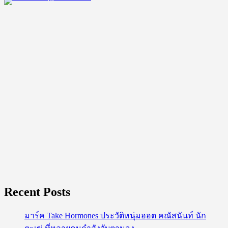
Recent Posts
มาร์ค Take Hormones ประวัติหนุ่มฮอต คณัสนันท์ นัก
ตะเฆ่ ที่หลายคนกำลังจับตามอง
ติณติณ หนุ่มหล่อจาก นิวคันทรี่ เสน่ห์เกินต้านจนสาว ๆ
ตกหลุมรัก
อาร์ม ทนงศักดิ์ หนุ่มใต้กล้ามโต ดีกรีแชมป์เพาะกาย
ป๋อ ศุภการ จิรโชติกุล เน็ตไอดอล นักร้องนักแสดง บอย
แบนด์ไทยไฟแรง
พิร์ล ศัจกร ฉลาด เน็ตไอดอลนักแสดงหนุ่มหล่อเข้ม