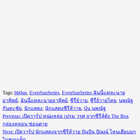
Tags:
bb0un
,
EvenSunSeries
,
EvenSunSeries ฉันนี่แหละนาย
อาทิตย์
,
ฉันนี่แหละนายอาทิตย์
,
ซีรี่ย์วาย
,
ซีรี่ย์วายไทย
,
นพณัฐ
กันทะชัย
,
นักแสดง
,
นักแสดงซีรีส์วาย
,
บุ๋น นพณัฐ
Post
Previous:
เปิดวาร์ป หนุ่มหล่อ เปรม วรุศ จากซีรีส์ดัง The Box
navigation
กล่องหลอน ซ่อนตาย
Next:
เปิดวาร์ป นักแสดงจากซีรีส์วาย ปันปัน ปัณณ์ ไหนเฮียบอก
ไม่ชอบเด็ก