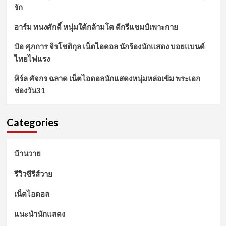
รัก
อาร์ม ทนงศักดิ์ หนุ่มใต้กล้ามโต ดีกรีแชมป์เพาะกาย
ป๋อ ศุภการ จิรโชติกุล เน็ตไอดอล นักร้องนักแสดง บอยแบนด์
ไทยไฟแรง
พิร์ล ศัจกร ฉลาด เน็ตไอดอลนักแสดงหนุ่มหล่อเข้ม พระเอก
ช่องวัน31
Categories
บ้านวาย
รีวิวซีรีส์วาย
เน็ตไอดอล
แนะนำนักแสดง