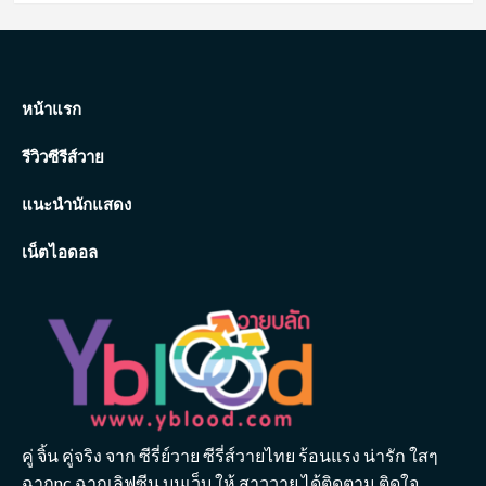
หน้าแรก
รีวิวซีรีส์วาย
แนะนำนักแสดง
เน็ตไอดอล
คู่ จิ้น คู่จริง จาก ซีรี่ย์วาย ซีรี่ส์วายไทย ร้อนแรง น่ารัก ใสๆ
ฉากnc ฉากเลิฟซีน บนเว็บ ให้ สาววาย ได้ติดตาม ติดใจ