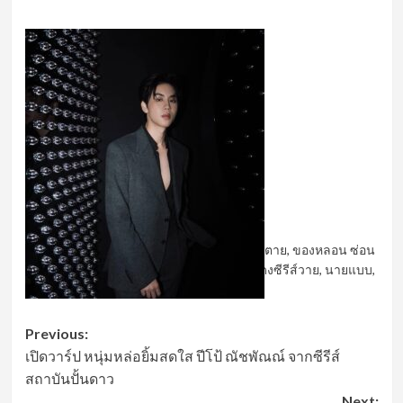
Tags:
prem_space
,
The Box ของหลอน ซ่อนตาย
,
ของหลอน ซ่อน
ตาย
,
ซีรี่ย์วาย
,
ซีรี่ย์วายไทย
,
ซีรีส์วาย
,
นักแสดงซีรีส์วาย
,
นายแบบ
,
วรุศ ชวลิตรุจิวงษ์
,
เปรม วรุศ
Post
Previous:
เปิดวาร์ป หนุ่มหล่อยิ้มสดใส ปีโป้ ณัชพัณณ์ จากซีรีส์
navigation
สถาบันปั้นดาว
Next: