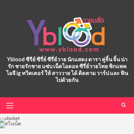
Skip
to
content
Yblood ซีรีย์ ซีรี่ย์ ซีรี่ย์วาย นักแสดง ดารา คู่จิ้น จิ้น น่า
รัก ชายรักชาย แซ่บ เน็ตไอดอล ซีรี่ย์วายไทย ซิกแพค
ไอจี ig ทวิตเตอร์ ให้ สาววาย ได้ ติดตาม วาร์ป และ ฟิน
ไปด้วยกัน
Primary
Menu