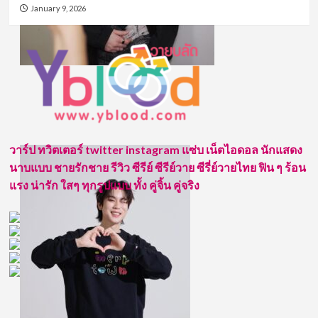
January 9, 2026
วาร์ป ทวิตเตอร์ twitter instagram แซ่บ เน็ตไอดอล นักแสดง
นาบแบบ ชายรักชาย รีวิว ซีรีย์ ซีรีย์วาย ซีรี่ย์วายไทย ฟิน ๆ ร้อน
แรง น่ารัก ใสๆ ทุกรูปแบบ ทั้ง คู่จิ้น คู่จริง