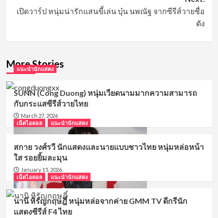
เปิดวาร์ป หนุ่มน่ารักแสนขี้เล่น บุ๋น นพณัฐ จากซีรีส์วายชื่อ
ดัง
More Stories
แนะนำนักแสดง
SUNN (Cong Duong) หนุ่มเวียดนามมากความสามารถ
กับกระแสซีรีส์วายไทย
March 27, 2026
เน็ตไอดอล
แนะนำนักแสดง
สกาย วงศ์รวี นักแสดงและนายแบบชาวไทย หนุ่มหล่อหน้า
ใส รอยยิ้มละมุน
January 15, 2026
เน็ตไอดอล
แนะนำนักแสดง
นานิ หิรัญกฤษฎิ์ หนุ่มหล่อจากค่าย GMM TV ดีกรีนัก
แสดงซีรีส์ F4 ไทย