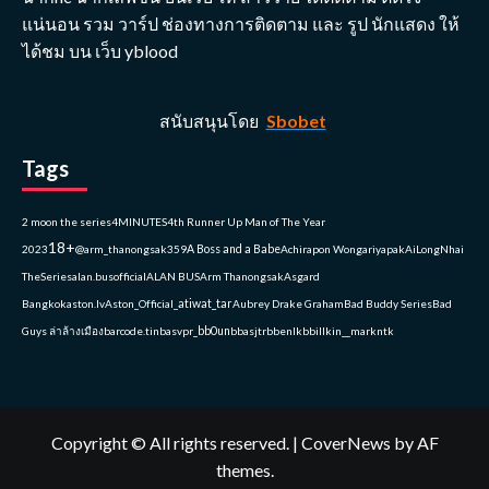
แน่นอน รวม วาร์ป ช่องทางการติดตาม และ รูป นักแสดง ให้
ได้ชม บน เว็บ yblood
สนับสนุนโดย
Sbobet
Tags
2 moon the series
4MINUTES
4th Runner Up Man of The Year
18+
2023
@arm_thanongsak359
A Boss and a Babe
Achirapon Wongariyapak
AiLongNhai
TheSeries
alan.busofficial
ALAN BUS
Arm Thanongsak
Asgard
Bangkok
aston.lv
Aston_Official_
atiwat_tar
Aubrey Drake Graham
Bad Buddy Series
Bad
Guys ล่าล้างเมือง
barcode.tin
basvpr_
bb0un
bbasjtr
bbenlk
bbillkin
__markntk
Copyright © All rights reserved.
|
CoverNews
by AF
themes.