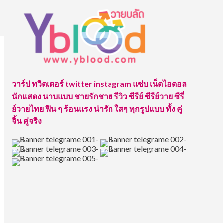
วาร์ป ทวิตเตอร์ twitter instagram แซ่บ เน็ตไอดอล
นักแสดง นาบแบบ ชายรักชาย รีวิว ซีรีย์ ซีรีย์วาย ซีรี่
ย์วายไทย ฟิน ๆ ร้อนแรง น่ารัก ใสๆ ทุกรูปแบบ ทั้ง คู่
จิ้น คู่จริง