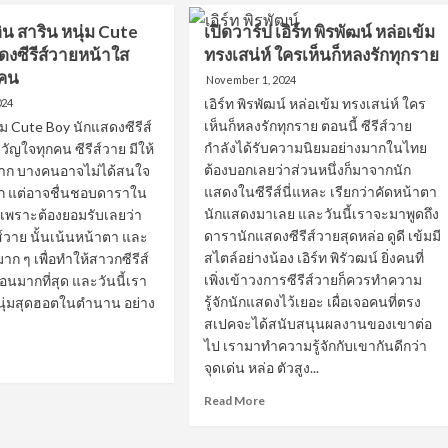
ป
ด
อิน สาริน หนุ่ม Cute
เปิดวาร์ป เอิร์ท พิรพัฒน์ หล่อเข้ม
เกรท
์
สพล
ดงซีรีส์วายหน้าใส
ทรงเสน่ห์ ใครเห็นก็หลงรักทุกราย
หนุ่ม
กคน
November 1, 2024
หล่อ
ณุ
เอิร์ท พิรพัฒน์ หล่อเข้ม ทรงเสน่ห์ ใคร
024
ขาว
่ม
เห็นก็หลงรักทุกราย ตอนนี้ ซีรีส์วาย
ุ่ม Cute Boy นักแสดงซีรีส์
ตี๋
ขวัญใจ
กำลังได้รับความนิยมอย่างมากในไทย
ัญใจทุกคน ซีรีส์วาย มีให้
ชาว
ต้องบอกเลยว่าส่วนหนึ่งก็มาจากนัก
มาก บางคนอาจไม่ได้สนใจ
วาย
ว
แสดงในซีรีส์นี่แหละ เรียกว่าคัดหน้าตา
รอก แต่อาจชื่นชอบดาราใน
นักแสดงมาเลย และวันนี้เราจะมาพูดถึง
น เพราะต้องยอมรับเลยว่า
ดารานักแสดงซีรีส์วายสุดหล่อ ดูดี เข้มมี
ส์วาย นั้นเน้นหน้าตา และ
น
สไตล์อย่างน้อง เอิร์ท พิรัวฒน์ ยิ่งคนที่
ีมาก ๆ เพื่อทำให้สาวกซีรีส์
เพิ่งเข้าวงการซีรีส์วายก็ควรทำความ
นมากที่สุด และวันนี้เรา
ว
รู้จักนักแสดงไว้เยอะ เผื่อเจอคนที่ตรง
นุ่มสุดฮอตในตำนาน อย่าง
ย
สเปคจะได้สนับสนุนผลงานของเขาต่อ
ไป เรามาทำความรู้จักกับเขากันดีกว่า
ad
จุดเด่น หล่อ ตัวสูง...
re
out
Read
Read More
ด
more
์
about