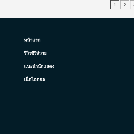
Posts
วาร์
1
2
ป
pagin
ข้าว
ตัง
ธน
วัฒน์
หนุ่ม
หน้าแรก
หล่อ
หน้า
รีวิวซีรีส์วาย
ใส
ขวัญใจ
แนะนำนักแสดง
ชาว
วาย
เน็ตไอดอล