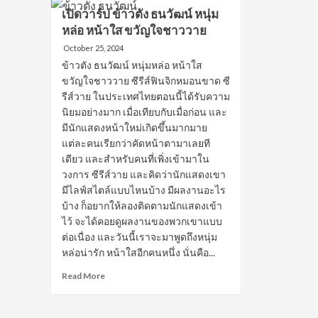
ป
แสดง
เปิดวาร์ป ข้าวตัง ธนวัฒน์ หนุ่ม
อิน
ซี
หล่อ หน้าใส ขวัญใจชาววาย
สา
รีส์
ริน
วาย
October 25, 2024
หนุ
หล่อ
ข้าวตัง ธนวัฒน์ หนุ่มหล่อ หน้าใส
Cu
ตี๋
ขวัญใจชาววาย ซีรีส์ฟินจิกหมอนขาด ซี
Bo
สดใส
รีส์วาย ในประเทศไทยตอนนี้ได้รับความ
นัก
ได้ใจ
แส
นิยมอย่างมาก เมื่อเทียบกับเมื่อก่อน และ
ทุก
ซี
มีนักแสดงหน้าใหม่เกิดขึ้นมากมาย
วัย
รีส์
แต่ละคนเรียกว่าคัดหน้าตามาเลยที
วา
เดียว และสำหรับคนที่เพิ่งเข้ามาใน
หน้
วงการ ซีรีส์วาย และคิดว่านักแสดงเขา
ใส
มีไลฟ์สไตล์แบบไหนบ้าง มีผลงานอะไร
ขว
ทุก
บ้าง ก็อยากให้ลองติดตามนักแสดงเข้า
คน
ไว้ จะได้คอยดูผลงานของพวกเขาแบบ
ต่อเนื่อง และวันนี้เราจะมาพูดถึงหนุ่ม
หล่อน่ารัก หน้าใสอีกคนหนึ่ง นั่นคือ...
Read
Read More
more
about
เปิด