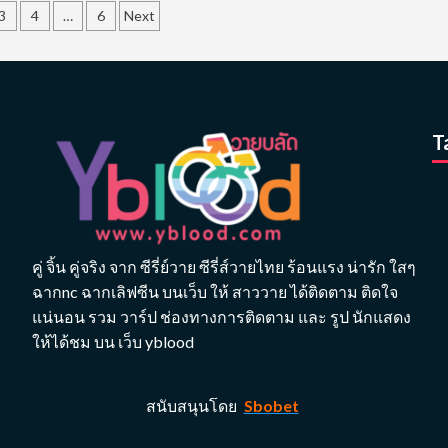
3
4
…
6
Next
ation
T
คู่ จิ้น คู่จริง จาก ซีรี่ย์วาย ซีรี่ส์วายไทย ร้อนแรง น่ารัก ใสๆ
ฉากnc ฉากเลิฟซีน บนเว็บ ให้ สาววาย ได้ติดตาม ติดใจ
แน่นอน รวม วาร์ป ช่องทางการติดตาม และ รูป นักแสดง
ให้ได้ชม บน เว็บ yblood
สนับสนุนโดย
Sbobet