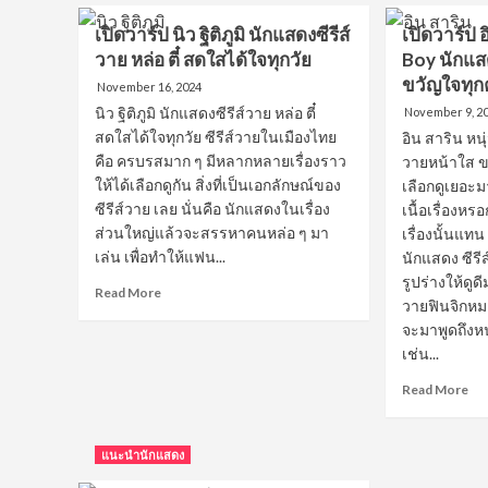
วาร์
เปิ
เปิดวาร์ป นิว ฐิติภูมิ นักแสดงซีรีส์
เปิดวาร์ป 
ป
วาร
วาย หล่อ ตี๋ สดใสได้ใจทุกวัย
Boy นักแส
ซี
ป
ทวิ
ขวัญใจทุ
ยุ่น
November 16, 2024
นันท์
ภูษ
นิว ฐิติภูมิ นักแสดงซีรีส์วาย หล่อ ตี๋
November 9, 2
หล่อ
หนุ
สดใสได้ใจทุกวัย ซีรีส์วายในเมืองไทย
อิน สาริน หน
สูง
ตี๋
คือ ครบรสมาก ๆ มีหลากหลายเรื่องราว
วายหน้าใส ขว
สไตล์
หุ่น
เกาหลี
ให้ได้เลือกดูกัน สิ่งที่เป็นเอกลักษณ์ของ
เลือกดูเยอะ
ดี
ขวัญใจ
ขา
ซีรีส์วาย เลย นั่นคือ นักแสดงในเรื่อง
เนื้อเรื่องห
ชาว
ออ
ส่วนใหญ่แล้วจะสรรหาคนหล่อ ๆ มา
เรื่องนั้นแท
วาย
ร่า
เล่น เพื่อทำให้แฟน...
นักแสดง ซีรี
โด
รูปร่างให้ดูด
Read
ใจ
Read More
วายฟินจิกหมอ
more
สา
จะมาพูดถึงห
about
วา
เปิด
เช่น...
วาร์
Re
Read More
ป
mo
นิว
ab
ฐิติ
เปิ
ภูมิ
แนะนำนักแสดง
วาร
นัก