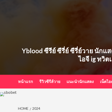
Skip
to
content
Yblood ซีรีย์ ซีรี่ย์ ซีรี่ย์วาย น
ไอจี ig ทวิต
หน้าแรก
รีวิวซีรีส์วาย
แนะนำนักแสดง
เน็ตไ
HOME
2024