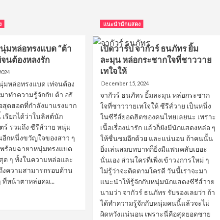
ง
แนะนำนักแสดง
นุ่มหล่อทรงแบด “ต้า
เปิดวาร์ป จากัวร์ ธนภัทร ยิ้ม
เท่จนต้องหลงรัก
ละมุน หล่อกระชากใจที่ชาววาย
เทใจให้
2024
 หนุ่มหล่อทรงแบด เท่จนต้อง
December 15, 2024
าทำความรู้จักกับ ต้า อธิ
จากัวร์ ธนภัทร ยิ้มละมุน หล่อกระชาก
ล่อสุดฮอตที่กำลังมาแรงมาก
ใจที่ชาววายเทใจให้ ซีรีส์วาย เป็นหนึ่ง
้ เรียกได้ว่าในลิสต์นัก
ในซีรีส์ยอดฮิตของคนไทยเลยนะ เพราะ
 รวมถึง ซีรีส์วาย หนุ่ม
เนื้อเรื่องน่ารัก แล้วก็ยังมีนักแสดงหล่อ ๆ
็นอีกหนึ่งขวัญใจของสาว ๆ
ให้ชื่นชมอีกด้วย และแน่นอน ถ้าคนนั้น
าพร้อมฉายาหนุ่มทรงแบด
ยิ่งเล่นสมบทบาทก็ยิ่งมีแฟนคลับเยอะ
สุด ๆ ทั้งในความหล่อและ
นั่นเอง ส่วนใครที่เพิ่งเข้าวงการใหม่ ๆ
มถึงความสามารถรอบด้าน
ไม่รู้ว่าจะติดตามใครดี วันนี้เราจะมา
 ที่หน้าตาหล่อคม...
แนะนำให้รู้จักกับหนุ่มนักแสดงซีรีส์วาย
นามว่า จากัวร์ ธนภัทร รับรองเลยว่า ถ้า
ad
ได้ทำความรู้จักกับหนุ่มคนนี้แล้วจะไม่
re
ผิดหวังแน่นอน เพราะนี่คือสุดยอดชาย
out