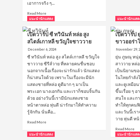
เปิ
เอาการจริง ๆ...
วาร
Read
Read More
ป
more
แนะนำนักแสดง
แนะนำนักแสด
หนุ
about
หล่
เปิด
ทร
เปิดวาร์ป ซี ทวินันท์ หล่อ สูง
เปิดวาร์ป ยุ
วาร์
แบ
สไตล์เกาหลี ขวัญใจชาววาย
ขาวออร่า
ป
“ต้
หนุ่ม
December 6, 2024
November 29, 
อธิ
น้อยห
วัต
ซี ทวินันท์ หล่อ สูง สไตล์เกาหลี ขวัญใจ
ยุ่น ภูษณุ หน
น้า
น์”
ชาววาย ซีรีส์วาย ที่หลายคนชื่นชอบ
สาววาย หล่อ 
ใส
เท่
นอกจากเนื้อเรื่องจะน่ารักแล้ว นักแสดง
เป็นนิยามของ
“กัน
จน
ก็น่าสนใจด้วย เพราะในเรื่องจะมีนัก
ในไทยกำลังไ
อรรถ
ต้อ
พันธ์”
แสดงชายที่หล่อ ดูดีมาก ๆ มาเป็น
และดูเหมือน
หล
คู่
พระเอก นางเอกกัน และเราก็ชอบจิ้นกัน
ขึ้นเรื่อย ๆ อ
รัก
จิ้
ด้วย อย่างวันนี้เรามีนักแสดงชาย
สนใจ และกา
นพี่อ๊อฟ
หน้าตาหล่อ หุ่นดี น่ารักมาให้ทำความ
ทำให้ทุกคนฟ
สุด
รู้จักกัน นั่นคือ...
และวันนี้เรา
หล่อ
วาย หุ่นดี หน้
คน
Read
Read More
นี้
more
Re
Read More
กัน
about
mo
แนะนำนักแสดง
แนะนำนักแสด
เปิด
ab