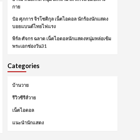
กาย
ป๋อ ศุภการ จิรโชติกุล เน็ตไอดอล นักร้องนักแสดง
บอยแบนด์ไทยไฟแรง
พิร์ล ศัจกร ฉลาด เน็ตไอดอลนักแสดงหนุ่มหล่อเข้ม
พระเอกช่องวัน31
Categories
บ้านวาย
รีวิวซีรีส์วาย
เน็ตไอดอล
แนะนำนักแสดง