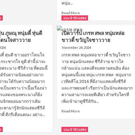
ด
หนุ่ม...
์
Read
Read More
more
ง
แนะนำนักแสดง
่ม
about
อ
เปิด
ง
่น ภูษณุ หนุ่มตี๋ หุ่นดี
เปิดวาร์ป เกรท สพล หนุ่มหล่อ
วาร์
ด
โดนใจสาววาย
ขาวตี๋ ขวัญใจชาววาย
ป
า
จากั
2024
November 24, 2024
วร์
ุ่มตี๋ หุ่นดี ขาวออร่าโดนใจ
เกรท สพล หนุ่มหล่อ ขาวตี๋ ขวัญใจชาว
ธน
กระชากใจ ดูดี คำนี้น่าจะ
วาย หนุ่มนักแสดง ซีรีส์วาย ขาวใส
ภัทร
พระนาง ซีรีส์วาย ที่ตอนนี้
กล้ามแน่น แสดงดีจนหลายคนอิน ต้อง
ยิ้ม
ด้รับความนิยมอย่างมาก
หนุ่มคนนี้เลย หนุ่ม เกรท สพล หนุ่มจาก
ละมุน
ง
หล่อ
ว่าจะได้รับความนิยมมาก
เวทีคลีโอ 2016 ที่มีงานแสดงทั้งซีรีส์
ง
กระชาก
าจเป็นเพราะว่าเนื้อเรื่องน่า
และภาพยนตร์ เรียกว่าเป็นนักแสดงมาก
ใจ
รแสดงของพระนางก็ยิ่ง
ความสามารถเลยทีเดียว สำหรับใครที่
ที่
ินจิกหมอนมากกว่าเดิม
เพิ่งเข้ามาดูซีรีส์กัน...
ชาว
จะพามารู้จักนักแสดงซีรีส์
วาย
Read
Read More
าตี๋ ดีกรีเดือนคณะ อย่าง...
เท
more
ใจ
about
ad
ให้
เปิด
re
ง
แนะนำนักแสดง
วาร์
out