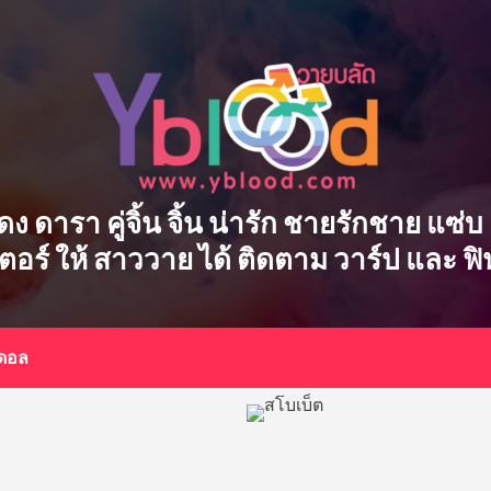
ักแสดง ดารา คู่จิ้น จิ้น น่ารัก ชายรักชาย แ
เตอร์ ให้ สาววาย ได้ ติดตาม วาร์ป และ ฟ
อดอล