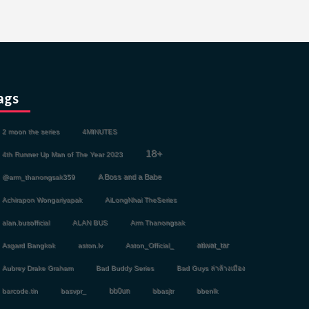
ags
2 moon the series
4MINUTES
18+
4th Runner Up Man of The Year 2023
A Boss and a Babe
@arm_thanongsak359
Achirapon Wongariyapak
AiLongNhai TheSeries
alan.busofficial
ALAN BUS
Arm Thanongsak
atiwat_tar
Asgard Bangkok
aston.lv
Aston_Official_
Aubrey Drake Graham
Bad Buddy Series
Bad Guys ล่าล้างเมือง
bb0un
barcode.tin
basvpr_
bbasjtr
bbenlk