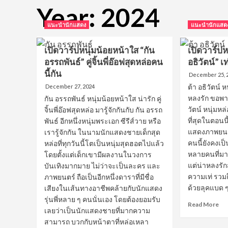
Year:
2024
แนะนำนักแสดง
แนะนำนักแสด
เปิดวาร์ปหนุ่มน้อยหน้าใส “กัน
เปิดวาร์ปห
อรรถพันธ์” คู่จิ้นพี่อ๊อฟสุดหล่อคน
อธิวัตน์” 
นี้กัน
December 25, 
ต้า อธิวัตน์
December 27, 2024
หลงรัก ขอพาม
กัน อรรถพันธ์ หนุ่มน้อยหน้าใส น่ารัก คู่
วัตน์ หนุ่มห
จิ้นพี่อ๊อฟสุดหล่อ มารู้จักกันกับ กัน อรรถ
ที่สุดในตอนนี
พันธ์ อีกหนึ่งหนุ่มพระเอก ซีรีส์วาย หรือ
แสดงภาพยนตร์
เรารู้จักกัน ในนามนักแสดงชายเด็กสุด
คนนี้ยังคงเป
หล่อที่ทุกวันนี้โตเป็นหนุ่มสุดฮอตไปแล้ว
หลายคนที่ม
โดยตั้งแต่เด็กเขามีผลงานในวงการ
แต่น่าหลงรัก
บันเทิงมากมาย ไม่ว่าจะเป็นละคร และ
ความเท่ รว
ภาพยนตร์ ถือเป็นอีกหนึ่งดาราที่มีชื่อ
ด้วยลุคแบด ๆ
เสียงในเส้นทางอาชีพคล้ายกับนักแสดง
รุ่นพี่หลาย ๆ คนนั่นเอง โดยต้องยอมรับ
Re
Read More
เลยว่าเป็นนักแสดงชายที่มากความ
mo
สามารถ บวกกับหน้าตาที่หล่อเหลา
ab