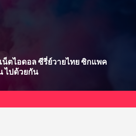
ซ่บ เน็ตไอดอล ซีรี่ย์วายไทย ซิกแพค
ิน ไปด้วยกัน