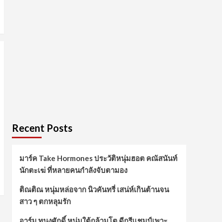
Recent Posts
มาร์ค Take Hormones ประวัติหนุ่มฮอต คณัสนันท์
นักตะเฆ่ ที่หลายคนกำลังจับตามอง
ติณติณ หนุ่มหล่อจาก นิวคันทรี่ เสน่ห์เกินต้านจน
สาว ๆ ตกหลุมรัก
อาร์ม ทนงศักดิ์ หนุ่มใต้กล้ามโต ดีกรีแชมป์เพาะ